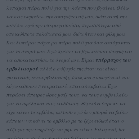
λυπάμαι πάρα πολύ για την λάσπη που βγαίνει. Θέλω
να σας εκφράσω την απογοήτευσή μου, διότι αυτή την
κοπέλα, εγώ την υπεραγαπούσα, περισσότερο από
οποιαδήποτε πελάτισσά μου, διότι ήταν και φίλη μου.
Και λυπάμαι πάρα μα πάρα πολύ για όσα ακούγονται
για το όνομά μου. Εγώ πρέπει να βγω κάποια στιγμή και
να αποκαταστήσω το όνομά μου. Είμαι
υπέρμαχος του
εμβολιασμού
αλλά ο σύζυγός της ήταν και είναι
φανατικός αντιεμβολιαστής, όπως και η οικογένειά του
λόγω κάποιου πνευματικού, επαναλαμβάνω. Έχω
περάσει άπειρες ώρες μαζί τους, να τους συμβουλεύω
για τα οφέλη και τους κινδύνους. Ξέρω ότι έπρεπε να
είχε κάνει το εμβόλιο, ωστόσο εγώ δεν μπορώ να βάλω
κάποιον να κάνει το εμβόλιο με το ζόρι ειδικά όταν ο
σύζυγος την επηρέαζε να μην το κάνει. Ειλικρινά, θα
φτάσουμε σε ένα σημείο να βάζουμε τις γυναίκες να