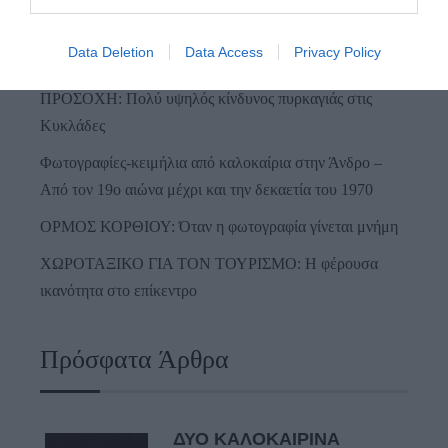
Data Deletion
Data Access
Privacy Policy
Η Άνδρος συνεχίζει να μπαρκάρει…
ΠΡΟΣΟΧΗ: Πολύ υψηλός κίνδυνος πυρκαγιάς στις
Κυκλάδες
Φωτογραφίες-κειμήλια από καλοκαίρια στην Άνδρο –
Από τον 19ο αιώνα μέχρι και την δεκαετία του 1970
ΟΡΜΟΣ ΚΟΡΘΙΟΥ: Όταν η φωτογραφία γίνεται μνήμη
ΧΩΡΟΤΑΞΙΚΟ ΓΙΑ ΤΟΝ ΤΟΥΡΙΣΜΟ: Η φέρουσα
ικανότητα στο επίκεντρο
Πρόσφατα Άρθρα
ΔΥΟ ΚΑΛΟΚΑΙΡΙΝΑ