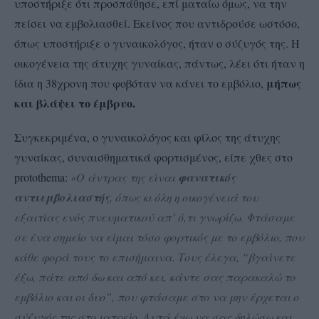
υποστήριξε ότι προσπάθησε, επί ματαίω όμως, να την
πείσει να εμβολιασθεί. Εκείνος που αντιδρούσε ωστόσο,
όπως υποστήριξε ο γυναικολόγος, ήταν ο σύζυγός της. Η
οικογένεια της άτυχης γυναίκας, πάντως, λέει ότι ήταν η
μήπως
ίδια η 38χρονη που φοβόταν να κάνει το εμβόλιο,
και βλάψει το έμβρυο.
Συγκεκριμένα, ο γυναικολόγος και φίλος της άτυχης
γυναίκας, συναισθηματικά φορτισμένος, είπε χθες στο
protothema:
«Ο άντρας της είναι
φανατικός
αντιεμβολιαστής
, όπως κι όλη η οικογένειά του
εξαιτίας ενός πνευματικού απ’ ό,τι γνωρίζω. Φτάσαμε
σε ένα σημείο να είμαι τόσο φορτικός με το εμβόλιο, που
κάθε φορά τους το επισήμαινα. Τους έλεγα, “βγαίνετε
έξω, πάτε από δω και από κει, κάντε σας παρακαλώ το
εμβόλιο και οι δυο”, που φτάσαμε στο να μην έρχεται ο
σύζυγός της στο ιατρείο. Αυτά έχω να σας δηλώσω και