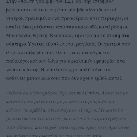
Στην «πρώτη γραμμή» του ΕΣΥ και της επιδημίας
βρίσκονται εδώ και περίπου μία βδομάδα ιδιωτικοί
στις περιοχές, οι
γιατροί, προκειμένου να προσφέρουν
οποίες δοκιμάζονται από τον κορωνοϊό
, κατά βάση σε
πίεση στο
Μακεδονία, Θράκη, Θεσσαλία, την ώρα που η
σύστημα Υγείας
εξαπλώνεται ραγδαία. Οι γιατροί που
στην πλειοψηφία τους είναι πνευμονολόγοι και
παθολόγοι κάνουν λόγο για εφιαλτικές εφημερίες στα
νοσοκομεία της Θεσσαλονίκης με πολύ πόνο και
ασθενείς μετανιωμένους που δεν έχουν εμβολιαστεί.
«Μέσα σε λίγες ημέρες, έχω δει πολύ πόνο. Ασθενείς με
κοιτούν στα μάτια και με ρωτούν αν μπορούν να
κάνουν το εμβόλιο όταν πάρουν εξιτήριο. Με κοιτούν
μετανιωμένοι και κλαίνε, μου λένε ότι παρασύρθηκαν
από άλλους. Δυστυχώς είναι αργά, όμως τους προτείνω
να πάρουν τις οικογένειες τους και να τους