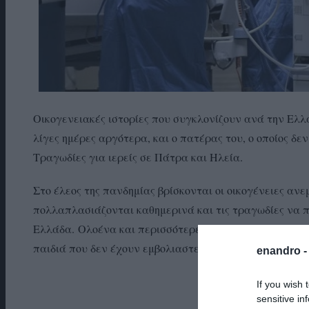
Οικογενειακές ιστορίες που συγκλονίζουν ανά την Ελλ
λίγες ημέρες αργότερα, και ο πατέρας του, ο οποίος δε
Τραγωδίες για ιερείς σε Πάτρα και Ηλεία.
Στο έλεος της πανδημίας βρίσκονται οι οικογένειες α
πολλαπλασιάζονται καθημερινά και τις τραγωδίες να π
Ελλάδα. Ολοένα και περισσότερες περιπτώσεις βγαίνου
παιδιά που δεν έχουν εμβολιαστεί, κολλούν κορωνοϊό κα
enandro 
Πατέρας και γ
If you wish 
sensitive in