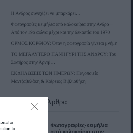
Η Άνδρος συνεχίζει να μπαρκάρει…
Φωτογραφίες-κειμήλια από καλοκαίρια στην Άνδρο –
Από τον 19ο αιώνα μέχρι και την δεκαετία του 1970
ΟΡΜΟΣ ΚΟΡΘΙΟΥ: Όταν η φωτογραφία γίνεται μνήμη
ΤΟ ΜΕΓΑΛΥΤΕΡΟ ΠΑΝΗΓΥΡΙ ΤΗΣ ΑΝΔΡΟΥ: Του
Σωτήρος στην Άρνη!…
ΕΚΔΗΛΩΣΕΙΣ ΤΩΝ ΗΜΕΡΩΝ: Παγοποιείο
Μαντζαβελάκη & Καΐρειος Βιβλιοθήκη
Πρόσφατα Άρθρα
sonal or
Φωτογραφίες-κειμήλια
ection to
από καλοκαίρια στην