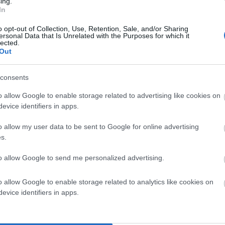
ing.
ργούσε στα Κρύα Ιτεών ήταν ιδιαίτερα αγαπητός.
In
o opt-out of Collection, Use, Retention, Sale, and/or Sharing
 δεν άντεξε και έχασε τη μάχη με τη ζωή, ενώ σύμφωνα
ersonal Data that Is Unrelated with the Purposes for which it
lected.
υ. Ο εκλιπών είχε ένα πολυσχιδές έργο στην τοπική
Out
ρεκκλήσιο της Αγίας Άννης και το Πνευματικό Κέντρο
ι οι τρεις γιοι του, Ιωάννης, Γεράσιμος και
consents
o allow Google to enable storage related to advertising like cookies on
evice identifiers in apps.
ίς και στην Ηλεία
o allow my user data to be sent to Google for online advertising
ας 54χρονος ιερέας από χωριό του Ηλειακού Κάμπου, ο
s.
ν η πρεσβυτέρα, σύζυγος του 54χρονου ιερέα από την
to allow Google to send me personalized advertising.
ίς τους στην Αθήνα χωρίς να γνωρίζει ότι νοσεί με
o allow Google to enable storage related to analytics like cookies on
evice identifiers in apps.
α της, οι οποίοι δεν είχαν κάνει το εμβόλιο και
α γύρισε στο χωριό του κάμπου της Ηλείας όπου