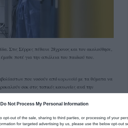
άδα. Στις Σέρρες πέθανε 28χρονος και τον ακολούθησε,
ν έμαθε ποτέ για την απώλεια του παιδιού του.
νεμβολίαστων που νοσούν από
κορωνοϊό
με τα θύματα να
ροκαλούν σοκ στις τοπικές κοινωνίες ανά την
ν στο φως της δημοσιότητας και αφορούν γονείς και
ι στο τέλος χάνουν τη ζωή τους.
-
Do Not Process My Personal Information
ιος στις Σέρρες
to opt-out of the sale, sharing to third parties, or processing of your per
formation for targeted advertising by us, please use the below opt-out s