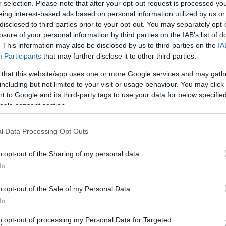
 γιος, ανεμβολίαστοι και οι δύο, έχασαν την ζωή τους
r selection. Please note that after your opt-out request is processed y
eing interest-based ads based on personal information utilized by us or
νών γιος με την οικογένεια να αποφασίζει να μην
disclosed to third parties prior to your opt-out. You may separately opt-
λευόταν σε σοβαρή κατάσταση στο νοσοκομείο.
Τελικά σε
losure of your personal information by third parties on the IAB’s list of
 έχασε και ο πατέρας γράφοντας τραγικές σελίδες στην
. This information may also be disclosed by us to third parties on the
IA
Participants
that may further disclose it to other third parties.
 that this website/app uses one or more Google services and may gath
κληρίστηκε στην Πάτρα
including but not limited to your visit or usage behaviour. You may click 
 to Google and its third-party tags to use your data for below specifi
ogle consent section.
γνώμη έρχεται από την Πάτρα
αυτή την φορά και αφορά
 δίνοντας μάχη με τον κορωνοϊό. Συγκεκριμένα, θλίψη
l Data Processing Opt Outs
έα Ιωάννη Δημητρόπουλου.
o opt-out of the Sharing of my personal data.
πατέρα του Βασίλη Δημητρόπουλου, ιερέα στην Παναγία
In
α από την ζωή και ο π. Ιωάννης Δημητρόπουλος, ο γιος
θεωρηθεί από την αρχή πολύ σοβαρή και τελικά δεν τα
o opt-out of the Sale of my Personal Data.
In
ε από κορωνοϊό και νοσηλευόταν στο νοσοκομείο του
γό του. Το περιστατικό έχει συγκλονίζει τον κόσμο της
to opt-out of processing my Personal Data for Targeted