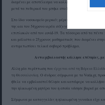
διαμένει με αποτέλεσμα να κολλήσει τον 54χρονο σύζυγ
μετά τα πεθερικά του μπήκε στο Πανεπιστημιακό Νοσοκο
Στο ίδιο νοσοκομείο μερικές μέρες αργότερα νοσηλεύτηκ
της και τον 54χρονο ιερέα σύζυγό της δεν ήταν αίσια 
επιπλοκών από τον covid-19. Τα τέσσερα από τα πέντε 
και μάλιστα ο 25χρονος μαθηματικός που διαμένει στη
αντιμετωπίσει τελικά σοβαρό πρόβλημα.
Αντιεμβολιαστής κόλλησε επίτηδες, με
Άλλη μία περίπτωση που
έρχεται από τη Βόρεια Ελλάδα
τη Θεσσαλονίκη.
Ο άνδρας σύμφωνα με το Voria.gr, προ
ήθελε να εμβολιαστεί θέλησε και κατάφερε να κολλήσει
την ηλικιωμένη μητέρα του η οποία νόσησε βαριά με απ
Σύμφωνα με καταγγελίες η ηλικιωμένη γυναίκα είχε κα