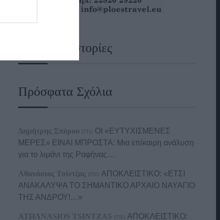
Ναυτικές Ιστορίες
Πρόσφατα Σχόλια
Δημήτρης Σπύρου
στο
ΟΙ «ΕΥΤΥΧΙΣΜΕΝΕΣ
ΜΕΡΕΣ» ΕΙΝΑΙ ΜΠΡΟΣΤΑ: Μια επίκαιρη ανάλυση
για το λιμάνι της Ραφήνας…
Αθανάσιος Τσίντζας
στο
ΑΠΟΚΛΕΙΣΤΙΚΟ: «ΕΤΣΙ
ΑΝΑΚΑΛΥΨΑ ΤΟ ΣΗΜΑΝΤΙΚΟ ΑΡΧΑΙΟ ΝΑΥΑΓΙΟ
ΤΗΣ ΑΝΔΡΟΥ!…»
ATHANASIOS TSINTZAS
στο
ΑΠΟΚΛΕΙΣΤΙΚΟ: