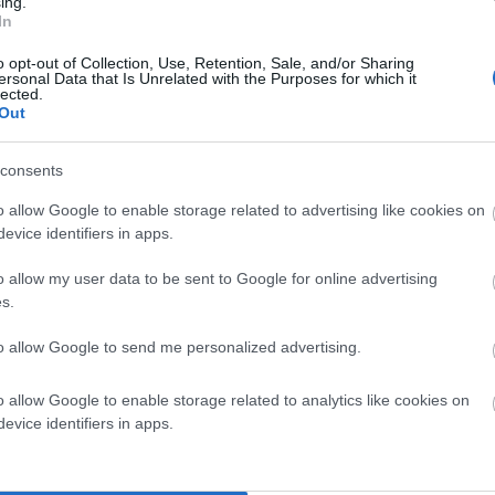
ing.
In
o opt-out of Collection, Use, Retention, Sale, and/or Sharing
TESTS ΤΗΝ ΠΡΟΣΕΧΗ ΕΒΔΟΜΑΔΑ
ersonal Data that Is Unrelated with the Purposes for which it
lected.
Out
(07-11/02/2022) προγραμματίζει ο Δήμος Άνδρου, σε
γματοληψία θα πραγματοποιείται:
consents
o allow Google to enable storage related to advertising like cookies on
evice identifiers in apps.
 4 το μεσημέρι,
o allow my user data to be sent to Google for online advertising
τις 10 το πρωί έως και τις 3 το μεσημέρι
s.
to allow Google to send me personalized advertising.
o allow Google to enable storage related to analytics like cookies on
 5 το μεσημέρι,
evice identifiers in apps.
 πρωί έως και τις 2 το μεσημέρι,