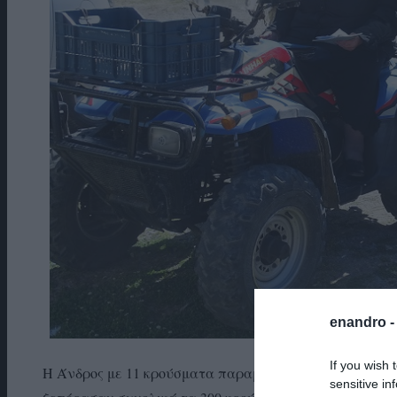
enandro 
If you wish 
Η Άνδρος με 11 κρούσματα παραμένει στην τροχιά των
sensitive in