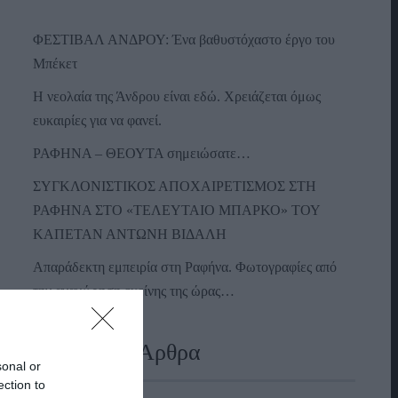
ΦΕΣΤΙΒΑΛ ΑΝΔΡΟΥ: Ένα βαθυστόχαστο έργο του
Μπέκετ
Η νεολαία της Άνδρου είναι εδώ. Χρειάζεται όμως
ευκαιρίες για να φανεί.
ΡΑΦΗΝΑ – ΘΕΟΥΤΑ σημειώσατε…
ΣΥΓΚΛΟΝΙΣΤΙΚΟΣ ΑΠΟΧΑΙΡΕΤΙΣΜΟΣ ΣΤΗ
ΡΑΦΗΝΑ ΣΤΟ «ΤΕΛΕΥΤΑΙΟ ΜΠΑΡΚΟ» ΤΟΥ
ΚΑΠΕΤΑΝ ΑΝΤΩΝΗ ΒΙΔΑΛΗ
Απαράδεκτη εμπειρία στη Ραφήνα. Φωτογραφίες από
την αναχώρηση εκείνης της ώρας…
Πρόσφατα Άρθρα
sonal or
ection to