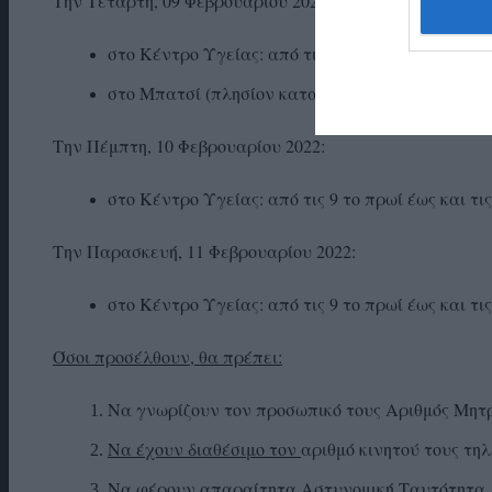
Την Τετάρτη, 09 Φεβρουαρίου 2022:
στο Κέντρο Υγείας: από τις 9 το πρωί έως και τις
στο Μπατσί (πλησίον καταστήματος Κοινότητας κα
Την Πέμπτη, 10 Φεβρουαρίου 2022:
στο Κέντρο Υγείας: από τις 9 το πρωί έως και τι
Την Παρασκευή, 11 Φεβρουαρίου 2022:
στο Κέντρο Υγείας: από τις 9 το πρωί έως και τι
Όσοι προσέλθουν, θα πρέπει:
Να γνωρίζουν τον προσωπικό τους Αριθμός Μη
Να έχουν διαθέσιμο τον
αριθμό κινητού τους τη
Να φέρουν απαραίτητα Αστυνομική Ταυτότητα.