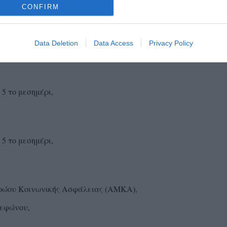
CONFIRM
 5 το μεσημέρι,
ι ΚΕΠ): από τις 10 το πρωί έως και τις 3 το μεσημέρι,
Data Deletion
Data Access
Privacy Policy
ς 5 το μεσημέρι,
ς 5 το μεσημέρι,
τρώου Κοινωνικής Ασφάλειας (ΑΜΚΑ),
λεφώνου,