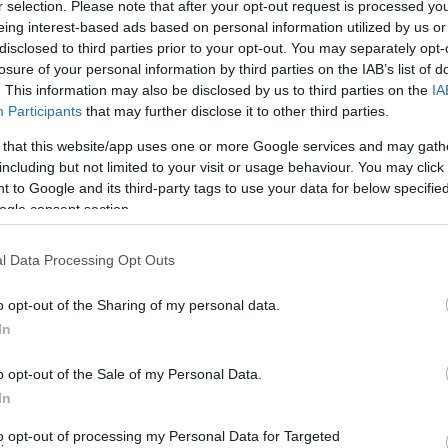
Θήρα, Μύκονο, Νάξο) να αθροίζουν πάνω από τα 2/3.
r selection. Please note that after your opt-out request is processed y
ς έχει μπει για τα καλά.
eing interest-based ads based on personal information utilized by us or
disclosed to third parties prior to your opt-out. You may separately opt-
losure of your personal information by third parties on the IAB’s list of
4/2/22 ο ΕΟΔΥ για τις Κυκλάδες είναι:
. This information may also be disclosed by us to third parties on the
IA
Participants
that may further disclose it to other third parties.
 that this website/app uses one or more Google services and may gath
including but not limited to your visit or usage behaviour. You may click 
 to Google and its third-party tags to use your data for below specifi
ogle consent section.
l Data Processing Opt Outs
o opt-out of the Sharing of my personal data.
In
o opt-out of the Sale of my Personal Data.
In
to opt-out of processing my Personal Data for Targeted