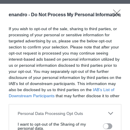
enandro -
Do Not Process My Personal Information
Προτεινόμενα άρθρα
If you wish to opt-out of the sale, sharing to third parties, or
processing of your personal or sensitive information for
ΣΥΓΚΛΟΝΙΣΤΙΚΟΣ ΑΠΟΧΑΙΡΕΤΙΣΜΟΣ ΣΤΗ
targeted advertising by us, please use the below opt-out
section to confirm your selection. Please note that after your
ΡΑΦΗΝΑ ΣΤΟ «ΤΕΛΕΥΤΑΙΟ ΜΠΑΡΚΟ» ΤΟΥ
opt-out request is processed you may continue seeing
ΚΑΠΕΤΑΝ ΑΝΤΩΝΗ ΒΙΔΑΛΗ
interest-based ads based on personal information utilized by
us or personal information disclosed to third parties prior to
Απαράδεκτη εμπειρία στη Ραφήνα. Φωτογραφίες από
your opt-out. You may separately opt-out of the further
βίντεο εκείνης της ώρας…
disclosure of your personal information by third parties on the
IAB’s list of downstream participants. This information may
ΑΠΟΚΛΕΙΣΤΙΚΟ: «ΕΤΣΙ ΑΝΑΚΑΛΥΨΑ ΤΟ
also be disclosed by us to third parties on the
IAB’s List of
ΣΗΜΑΝΤΙΚΟ ΑΡΧΑΙΟ ΝΑΥΑΓΙΟ ΤΗΣ ΑΝΔΡΟΥ!…»
Downstream Participants
that may further disclose it to other
third parties.
«ΑΥΤΗ ΤΗΝ ΑΝΔΡΟ ΘΕΛΟΥΜΕ…»
Please note that this website/app uses one or more Google
Personal Data Processing Opt Outs
ΚΑΙ ΟΔΟΣ ΠΑΛΑIΟΚΡΑΣΣΑ! ΚΑΙ
services and may gather and store information including but
ΑΝΕΜΟΓΕΝΝΗΤΡΙΕΣ ΓΙΟΚ!…
not limited to your visit or usage behaviour. You may click to
I want to opt-out of the Sharing of my
personal data.