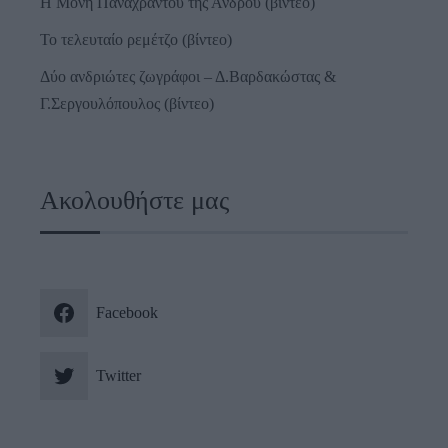
Η Μονή Παναχράντου της Άνδρου (βίντεο)
Το τελευταίο ρεμέτζο (βίντεο)
Δύο ανδριώτες ζωγράφοι – Δ.Βαρδακώστας &
Γ.Σεργουλόπουλος (βίντεο)
Ακολουθήστε μας
Facebook
Twitter