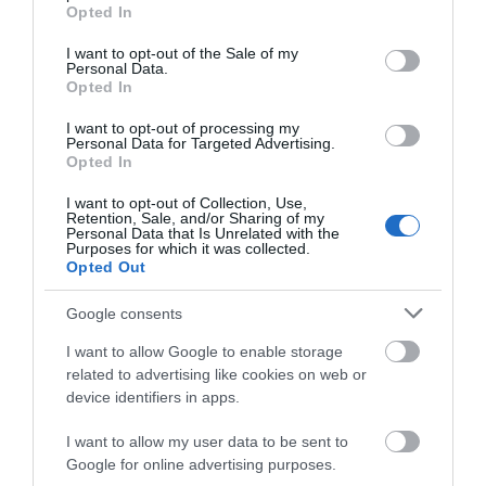
grant or deny consent to Google and its third-party tags to
Opted In
use your data for below specified purposes in below Google
Πρόσφατα Άρθρα
consent section.
I want to opt-out of the Sale of my
Personal Data.
Opted In
I want to opt-out of processing my
ΟΙ ΕΥΤΥΧΙΣΜΕΝΕΣ ΜΕΡΕΣ
Personal Data for Targeted Advertising.
ΕΙΝΑΙ ΜΠΡΟΣΤΑ: Μια
Opted In
επίκαιρη ανάλυση για το
λιμάνι της Ραφήνας…
I want to opt-out of Collection, Use,
Retention, Sale, and/or Sharing of my
Personal Data that Is Unrelated with the
06/08/2026
Purposes for which it was collected.
Opted Out
Η Άνδρος συνεχίζει να
μπαρκάρει…
Google consents
06/08/2026
I want to allow Google to enable storage
related to advertising like cookies on web or
device identifiers in apps.
Η νεολαία της Άνδρου είναι
εδώ. Χρειάζεται όμως
I want to allow my user data to be sent to
ευκαιρίες για να φανεί.
Google for online advertising purposes.