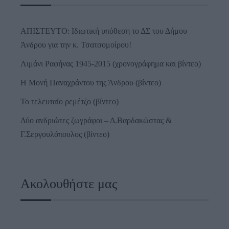
ΑΠΙΣΤΕΥΤΟ: Ιδιωτική υπόθεση το ΔΣ του Δήμου
Άνδρου για την κ. Τσατσομοίρου!
Λιμάνι Ραφήνας 1945-2015 (χρονογράφημα και βίντεο)
Η Μονή Παναχράντου της Άνδρου (βίντεο)
Το τελευταίο ρεμέτζο (βίντεο)
Δύο ανδριώτες ζωγράφοι – Δ.Βαρδακώστας &
Γ.Σεργουλόπουλος (βίντεο)
Ακολουθήστε μας