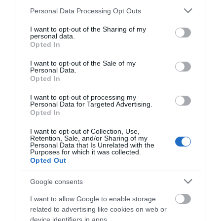
Please note that this website/app uses one or more Google
ΑΠΟΚΛΕΙΣΤΙΚΟ: «ΕΤΣΙ ΑΝΑΚΑΛΥΨΑ ΤΟ
Personal Data Processing Opt Outs
services and may gather and store information including but
ΣΗΜΑΝΤΙΚΟ ΑΡΧΑΙΟ ΝΑΥΑΓΙΟ ΤΗΣ ΑΝΔΡΟΥ!…»
not limited to your visit or usage behaviour. You may click to
I want to opt-out of the Sharing of my
personal data.
grant or deny consent to Google and its third-party tags to
«ΑΥΤΗ ΤΗΝ ΑΝΔΡΟ ΘΕΛΟΥΜΕ…»
Opted In
use your data for below specified purposes in below Google
consent section.
I want to opt-out of the Sale of my
Personal Data.
Πρόσφατα Άρθρα
Opted In
I want to opt-out of processing my
Personal Data for Targeted Advertising.
Opted In
ΟΙ «ΕΥΤΥΧΙΣΜΕΝΕΣ
ΜΕΡΕΣ» ΕΙΝΑΙ ΜΠΡΟΣΤΑ:
I want to opt-out of Collection, Use,
Μια επίκαιρη ανάλυση για
Retention, Sale, and/or Sharing of my
Personal Data that Is Unrelated with the
το λιμάνι της Ραφήνας…
Purposes for which it was collected.
Opted Out
06/08/2026
Η Άνδρος συνεχίζει να
Google consents
μπαρκάρει…
I want to allow Google to enable storage
06/08/2026
related to advertising like cookies on web or
device identifiers in apps.