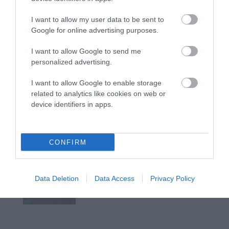
I want to allow my user data to be sent to
Η νεολαία της Άνδρου είναι
Google for online advertising purposes.
εδώ. Χρειάζεται όμως
ευκαιρίες για να φανεί.
I want to allow Google to send me
05/08/2026
personalized advertising.
I want to allow Google to enable storage
Η Φιλαρμονική του
related to analytics like cookies on web or
Μουσικού Συλλόγου
device identifiers in apps.
Άνδρου τίμησε τον
μοναδικό Γιώργο Κατσαρό
05/08/2026
CONFIRM
ΡΑΦΗΝΑ – ΘΕΟΥΤΑ
σημειώσατε…
Data Deletion
Data Access
Privacy Policy
05/08/2026