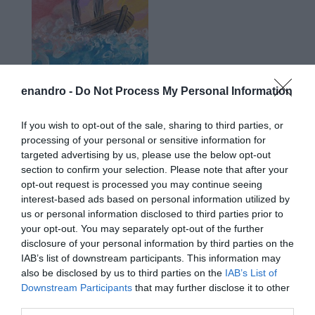
enandro -
Do Not Process My Personal Information
If you wish to opt-out of the sale, sharing to third parties, or
Προτεινόμενα άρθρα
processing of your personal or sensitive information for
targeted advertising by us, please use the below opt-out
section to confirm your selection. Please note that after your
opt-out request is processed you may continue seeing
ΡΑΦΗΝΑ – ΘΕΟΥΤΑ σημειώσατε…
interest-based ads based on personal information utilized by
us or personal information disclosed to third parties prior to
ΣΥΓΚΛΟΝΙΣΤΙΚΟΣ ΑΠΟΧΑΙΡΕΤΙΣΜΟΣ ΣΤΗ
your opt-out. You may separately opt-out of the further
ΡΑΦΗΝΑ ΣΤΟ «ΤΕΛΕΥΤΑΙΟ ΜΠΑΡΚΟ» ΤΟΥ
disclosure of your personal information by third parties on the
IAB’s list of downstream participants. This information may
ΚΑΠΕΤΑΝ ΑΝΤΩΝΗ ΒΙΔΑΛΗ
also be disclosed by us to third parties on the
IAB’s List of
Απαράδεκτη εμπειρία στη Ραφήνα. Φωτογραφίες από την
Downstream Participants
that may further disclose it to other
third parties.
αναχώρηση εκείνης της ώρας…