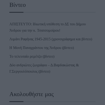
Βίντεο
ΑΠΙΣΤΕΥΤΟ: Ιδιωτική υπόθεση το ΔΣ του Δήμου
Άνδρου για την κ. Τσατσομοίρου!
Λιμάνι Ραφήνας 1945-2015 (χρονογράφημα και βίντεο)
Η Μονή Παναχράντου της Άνδρου (βίντεο)
Το τελευταίο ρεμέτζο (βίντεο)
Δύο ανδριώτες ζωγράφοι – Δ.Βαρδακώστας &
Γ.Σεργουλόπουλος (βίντεο)
Ακολουθήστε μας