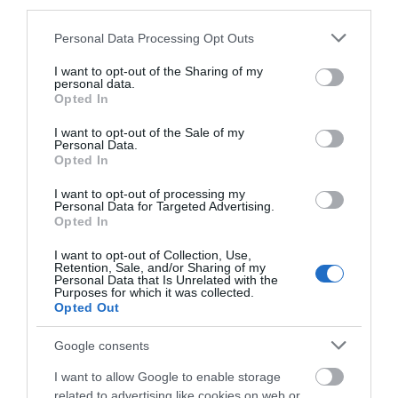
third parties.
Please note that this website/app uses one or more Google
Personal Data Processing Opt Outs
services and may gather and store information including but
not limited to your visit or usage behaviour. You may click to
I want to opt-out of the Sharing of my
personal data.
grant or deny consent to Google and its third-party tags to
Opted In
use your data for below specified purposes in below Google
consent section.
I want to opt-out of the Sale of my
Personal Data.
Opted In
I want to opt-out of processing my
Personal Data for Targeted Advertising.
Opted In
I want to opt-out of Collection, Use,
Retention, Sale, and/or Sharing of my
Personal Data that Is Unrelated with the
Purposes for which it was collected.
Opted Out
Google consents
I want to allow Google to enable storage
related to advertising like cookies on web or