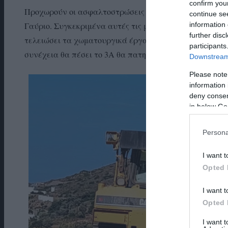
confirm you
Προχωρούν οι ασφαλτοστρώσεις σε δυο εξαιρετικές παρ
continue se
information 
Γαύριο. Συγκεκριμένα αυτές τις μέρες προχωρά ο δρόμο
further disc
τελειώσει τα χωματουργικά έργα και γίνονται οι τσιμ
participants
συνέχεια θα πέσει το 3Α θα πατηθεί από μπουλντόζα 
Downstream 
Please note
information 
deny consent
in below Go
Persona
I want t
Opted 
I want t
Opted 
I want 