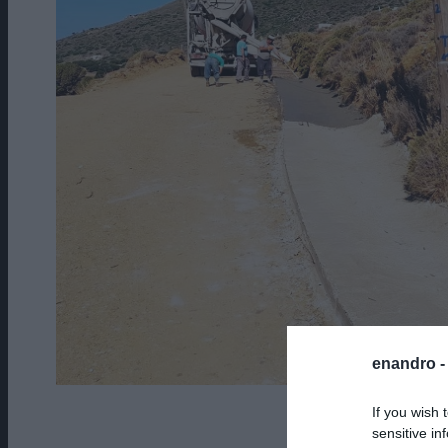
enandro 
If you wish 
Ο δρόμος π
sensitive in