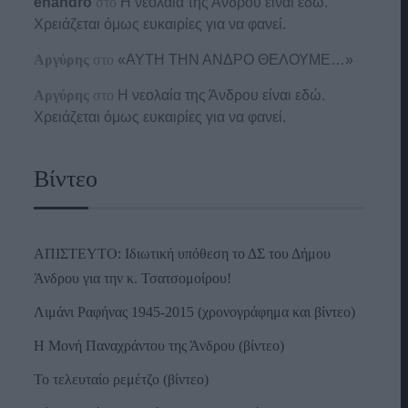
enandro
στο
Η νεολαία της Άνδρου είναι εδώ.
Χρειάζεται όμως ευκαιρίες για να φανεί.
Αργύρης
στο
«ΑΥΤΗ ΤΗΝ ΑΝΔΡΟ ΘΕΛΟΥΜΕ…»
Αργύρης
στο
Η νεολαία της Άνδρου είναι εδώ.
Χρειάζεται όμως ευκαιρίες για να φανεί.
Βίντεο
ΑΠΙΣΤΕΥΤΟ: Ιδιωτική υπόθεση το ΔΣ του Δήμου
Άνδρου για την κ. Τσατσομοίρου!
Λιμάνι Ραφήνας 1945-2015 (χρονογράφημα και βίντεο)
Η Μονή Παναχράντου της Άνδρου (βίντεο)
Το τελευταίο ρεμέτζο (βίντεο)