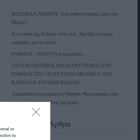
ΦΕΣΤΙΒΑΛ ΑΝΔΡΟΥ: Ένα βαθυστόχαστο έργο του
Μπέκετ
Η νεολαία της Άνδρου είναι εδώ. Χρειάζεται όμως
ευκαιρίες για να φανεί.
ΡΑΦΗΝΑ – ΘΕΟΥΤΑ σημειώσατε…
ΣΥΓΚΛΟΝΙΣΤΙΚΟΣ ΑΠΟΧΑΙΡΕΤΙΣΜΟΣ ΣΤΗ
ΡΑΦΗΝΑ ΣΤΟ «ΤΕΛΕΥΤΑΙΟ ΜΠΑΡΚΟ» ΤΟΥ
ΚΑΠΕΤΑΝ ΑΝΤΩΝΗ ΒΙΔΑΛΗ
Απαράδεκτη εμπειρία στη Ραφήνα. Φωτογραφίες από
την αναχώρηση εκείνης της ώρας…
Πρόσφατα Άρθρα
sonal or
ection to