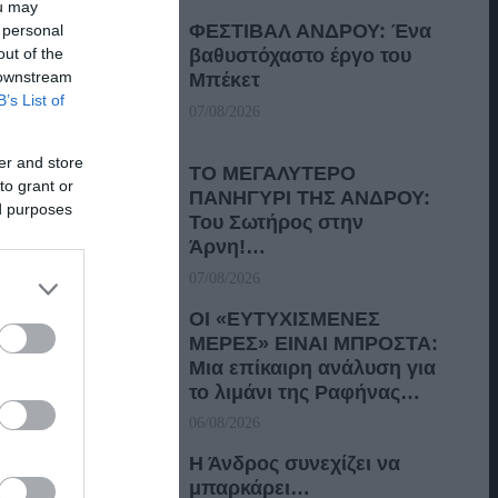
ou may
ΦΕΣΤΙΒΑΛ ΑΝΔΡΟΥ: Ένα
 personal
out of the
βαθυστόχαστο έργο του
 downstream
Μπέκετ
B’s List of
07/08/2026
er and store
ΤΟ ΜΕΓΑΛΥΤΕΡΟ
to grant or
ΠΑΝΗΓΥΡΙ ΤΗΣ ΑΝΔΡΟΥ:
ed purposes
Του Σωτήρος στην
Άρνη!…
07/08/2026
ΟΙ «ΕΥΤΥΧΙΣΜΕΝΕΣ
ΜΕΡΕΣ» ΕΙΝΑΙ ΜΠΡΟΣΤΑ:
Μια επίκαιρη ανάλυση για
το λιμάνι της Ραφήνας…
06/08/2026
Η Άνδρος συνεχίζει να
μπαρκάρει…