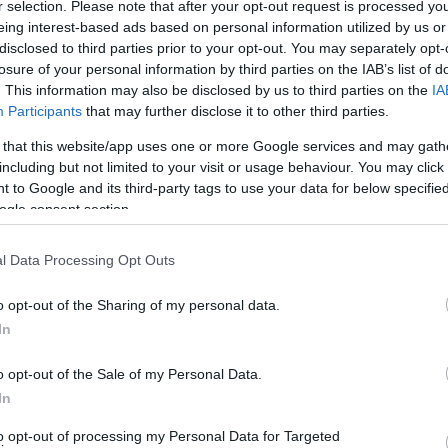
r selection. Please note that after your opt-out request is processed y
αλές της Βόρειας Άνδρου και σε έναν οικισμό στο
eing interest-based ads based on personal information utilized by us or
disclosed to third parties prior to your opt-out. You may separately opt-
ς για τον οικισμό του Κουμαρίου στο Γαύριο. Έχουν
losure of your personal information by third parties on the IAB’s list of
εντοστρώσεις στο χαντάκι απορροής των υδάτων. Στη
. This information may also be disclosed by us to third parties on the
IA
και θα ακολουθήσει η ασφαλτόστρωση.
Participants
that may further disclose it to other third parties.
 that this website/app uses one or more Google services and may gath
including but not limited to your visit or usage behaviour. You may click 
 to Google and its third-party tags to use your data for below specifi
ogle consent section.
l Data Processing Opt Outs
o opt-out of the Sharing of my personal data.
In
o opt-out of the Sale of my Personal Data.
In
to opt-out of processing my Personal Data for Targeted