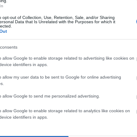
ing.
In
o opt-out of Collection, Use, Retention, Sale, and/or Sharing
ersonal Data that Is Unrelated with the Purposes for which it
lected.
Out
consents
o allow Google to enable storage related to advertising like cookies on
evice identifiers in apps.
o allow my user data to be sent to Google for online advertising
s.
to allow Google to send me personalized advertising.
ς το Κουμάρι…
o allow Google to enable storage related to analytics like cookies on
πορροής των υδάτων σε όλο τον δρόμο προς την παραλία
evice identifiers in apps.
σφαλτόστρωση. Στη συνέχεια σειρά έχει ο τρίτος δρόμος
όπως μας ενημέρωσε η τεχνική υπηρεσία του Δήμου