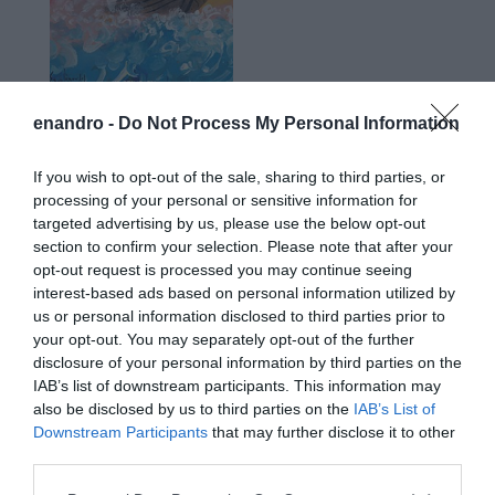
enandro -
Do Not Process My Personal Information
Προτεινόμενα άρθρα
If you wish to opt-out of the sale, sharing to third parties, or
processing of your personal or sensitive information for
targeted advertising by us, please use the below opt-out
section to confirm your selection. Please note that after your
ΡΑΦΗΝΑ – ΘΕΟΥΤΑ σημειώσατε…
opt-out request is processed you may continue seeing
interest-based ads based on personal information utilized by
ΣΥΓΚΛΟΝΙΣΤΙΚΟΣ ΑΠΟΧΑΙΡΕΤΙΣΜΟΣ ΣΤΗ
us or personal information disclosed to third parties prior to
ΡΑΦΗΝΑ ΣΤΟ «ΤΕΛΕΥΤΑΙΟ ΜΠΑΡΚΟ» ΤΟΥ
your opt-out. You may separately opt-out of the further
disclosure of your personal information by third parties on the
ΚΑΠΕΤΑΝ ΑΝΤΩΝΗ ΒΙΔΑΛΗ
IAB’s list of downstream participants. This information may
Απαράδεκτη εμπειρία στη Ραφήνα. Φωτογραφίες από την
also be disclosed by us to third parties on the
IAB’s List of
Downstream Participants
that may further disclose it to other
αναχώρηση εκείνης της ώρας…
third parties.
ΑΠΟΚΛΕΙΣΤΙΚΟ: «ΕΤΣΙ ΑΝΑΚΑΛΥΨΑ ΤΟ
Please note that this website/app uses one or more Google