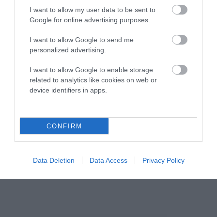
Η νεολαία της Άνδρου είναι
I want to allow my user data to be sent to
εδώ. Χρειάζεται όμως
Google for online advertising purposes.
ευκαιρίες για να φανεί.
05/08/2026
I want to allow Google to send me
personalized advertising.
Η Φιλαρμονική του
I want to allow Google to enable storage
Μουσικού Συλλόγου
related to analytics like cookies on web or
Άνδρου τίμησε τον
device identifiers in apps.
μοναδικό Γιώργο Κατσαρό
05/08/2026
CONFIRM
ΡΑΦΗΝΑ – ΘΕΟΥΤΑ
σημειώσατε…
05/08/2026
Data Deletion
Data Access
Privacy Policy