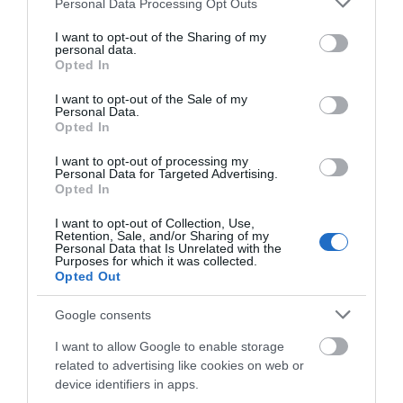
Personal Data Processing Opt Outs
ΣΗΜΑΝΤΙΚΟ ΑΡΧΑΙΟ ΝΑΥΑΓΙΟ ΤΗΣ ΑΝΔΡΟΥ!…»
services and may gather and store information including but
not limited to your visit or usage behaviour. You may click to
I want to opt-out of the Sharing of my
«ΑΥΤΗ ΤΗΝ ΑΝΔΡΟ ΘΕΛΟΥΜΕ…»
personal data.
grant or deny consent to Google and its third-party tags to
Opted In
use your data for below specified purposes in below Google
consent section.
I want to opt-out of the Sale of my
Πρόσφατα Άρθρα
Personal Data.
Opted In
I want to opt-out of processing my
Personal Data for Targeted Advertising.
ΟΙ «ΕΥΤΥΧΙΣΜΕΝΕΣ
Opted In
ΜΕΡΕΣ» ΕΙΝΑΙ ΜΠΡΟΣΤΑ:
Μια επίκαιρη ανάλυση για
I want to opt-out of Collection, Use,
το λιμάνι της Ραφήνας…
Retention, Sale, and/or Sharing of my
Personal Data that Is Unrelated with the
Purposes for which it was collected.
06/08/2026
Opted Out
Η Άνδρος συνεχίζει να
μπαρκάρει…
Google consents
06/08/2026
I want to allow Google to enable storage
related to advertising like cookies on web or
device identifiers in apps.