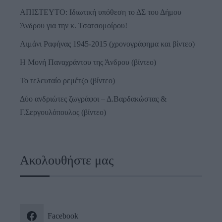
ΑΠΙΣΤΕΥΤΟ: Ιδιωτική υπόθεση το ΔΣ του Δήμου
Άνδρου για την κ. Τσατσομοίρου!
Λιμάνι Ραφήνας 1945-2015 (χρονογράφημα και βίντεο)
Η Μονή Παναχράντου της Άνδρου (βίντεο)
Το τελευταίο ρεμέτζο (βίντεο)
Δύο ανδριώτες ζωγράφοι – Δ.Βαρδακώστας &
Γ.Σεργουλόπουλος (βίντεο)
Ακολουθήστε μας
Facebook