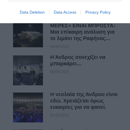
Data Deletion
Data Access
Privacy Policy
ΟΙ «ΕΥΤΥΧΙΣΜΕΝΕΣ
ΜΕΡΕΣ» ΕΙΝΑΙ ΜΠΡΟΣΤΑ:
Μια επίκαιρη ανάλυση για
το λιμάνι της Ραφήνας…
06/08/2026
Η Άνδρος συνεχίζει να
μπαρκάρει…
06/08/2026
Η νεολαία της Άνδρου είναι
εδώ. Χρειάζεται όμως
ευκαιρίες για να φανεί.
05/08/2026