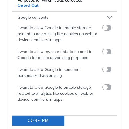
Purposes for which it was collected.
Opted Out
Προτεινόμενα άρθρα
Google consents
I want to allow Google to enable storage
ΡΑΦΗΝΑ – ΘΕΟΥΤΑ σημειώσατε…
related to advertising like cookies on web or
device identifiers in apps.
ΣΥΓΚΛΟΝΙΣΤΙΚΟΣ ΑΠΟΧΑΙΡΕΤΙΣΜΟΣ ΣΤΗ
ΡΑΦΗΝΑ ΣΤΟ «ΤΕΛΕΥΤΑΙΟ ΜΠΑΡΚΟ» ΤΟΥ
I want to allow my user data to be sent to
Google for online advertising purposes.
ΚΑΠΕΤΑΝ ΑΝΤΩΝΗ ΒΙΔΑΛΗ
Απαράδεκτη εμπειρία στη Ραφήνα. Φωτογραφίες από την
I want to allow Google to send me
personalized advertising.
αναχώρηση εκείνης της ώρας…
ΑΠΟΚΛΕΙΣΤΙΚΟ: «ΕΤΣΙ ΑΝΑΚΑΛΥΨΑ ΤΟ
I want to allow Google to enable storage
related to analytics like cookies on web or
ΣΗΜΑΝΤΙΚΟ ΑΡΧΑΙΟ ΝΑΥΑΓΙΟ ΤΗΣ ΑΝΔΡΟΥ!…»
device identifiers in apps.
«ΑΥΤΗ ΤΗΝ ΑΝΔΡΟ ΘΕΛΟΥΜΕ…»
CONFIRM
Πρόσφατα Άρθρα