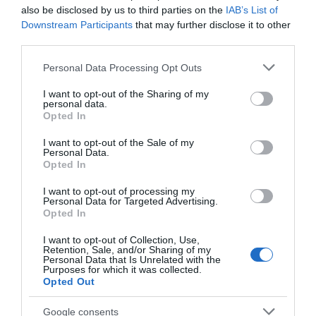
ΦΕΣΤΙΒΑΛ ΑΝΔΡΟΥ: Ένα βαθυστόχαστο έργο του
also be disclosed by us to third parties on the
IAB’s List of
Μπέκετ
Downstream Participants
that may further disclose it to other
third parties.
Η νεολαία της Άνδρου είναι εδώ. Χρειάζεται όμως
ευκαιρίες για να φανεί.
Please note that this website/app uses one or more Google
Personal Data Processing Opt Outs
services and may gather and store information including but
ΡΑΦΗΝΑ – ΘΕΟΥΤΑ σημειώσατε…
not limited to your visit or usage behaviour. You may click to
I want to opt-out of the Sharing of my
personal data.
grant or deny consent to Google and its third-party tags to
Opted In
ΣΥΓΚΛΟΝΙΣΤΙΚΟΣ ΑΠΟΧΑΙΡΕΤΙΣΜΟΣ ΣΤΗ
use your data for below specified purposes in below Google
ΡΑΦΗΝΑ ΣΤΟ «ΤΕΛΕΥΤΑΙΟ ΜΠΑΡΚΟ» ΤΟΥ
consent section.
I want to opt-out of the Sale of my
Personal Data.
ΚΑΠΕΤΑΝ ΑΝΤΩΝΗ ΒΙΔΑΛΗ
Opted In
Απαράδεκτη εμπειρία στη Ραφήνα. Φωτογραφίες από την
I want to opt-out of processing my
αναχώρηση εκείνης της ώρας…
Personal Data for Targeted Advertising.
Opted In
I want to opt-out of Collection, Use,
Πρόσφατα Άρθρα
Retention, Sale, and/or Sharing of my
Personal Data that Is Unrelated with the
Purposes for which it was collected.
Opted Out
ΦΕΣΤΙΒΑΛ ΑΝΔΡΟΥ: Ένα
Google consents