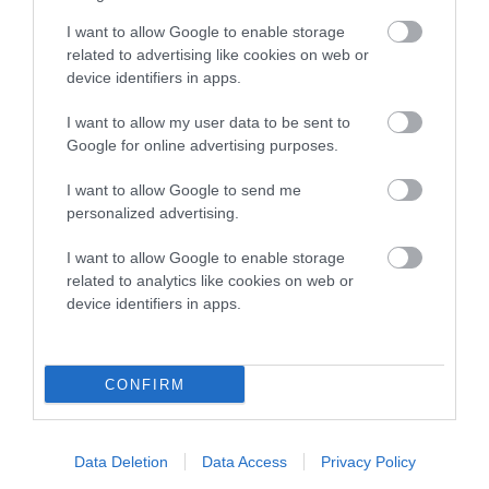
βαθυστόχαστο έργο του
Μπέκετ
I want to allow Google to enable storage
related to advertising like cookies on web or
07/08/2026
device identifiers in apps.
ΤΟ ΜΕΓΑΛΥΤΕΡΟ
I want to allow my user data to be sent to
ΠΑΝΗΓΥΡΙ ΤΗΣ ΑΝΔΡΟΥ:
Google for online advertising purposes.
Του Σωτήρος στην Άρνη!…
I want to allow Google to send me
07/08/2026
personalized advertising.
I want to allow Google to enable storage
ΟΙ «ΕΥΤΥΧΙΣΜΕΝΕΣ
related to analytics like cookies on web or
ΜΕΡΕΣ» ΕΙΝΑΙ ΜΠΡΟΣΤΑ:
device identifiers in apps.
Μια επίκαιρη ανάλυση για
το λιμάνι της Ραφήνας…
06/08/2026
CONFIRM
Η Άνδρος συνεχίζει να
μπαρκάρει…
06/08/2026
Data Deletion
Data Access
Privacy Policy