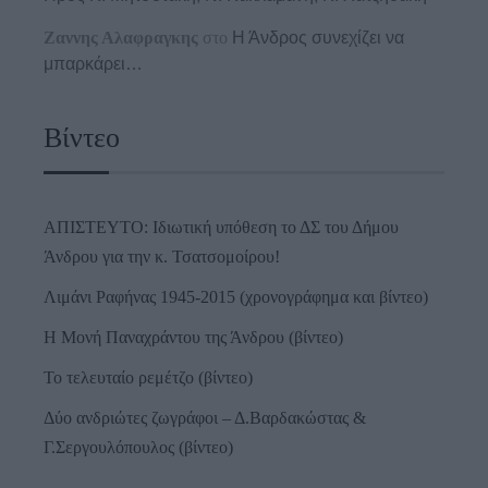
Ζαννης Αλαφραγκης
στο
Η Άνδρος συνεχίζει να
μπαρκάρει…
Βίντεο
ΑΠΙΣΤΕΥΤΟ: Ιδιωτική υπόθεση το ΔΣ του Δήμου
Άνδρου για την κ. Τσατσομοίρου!
Λιμάνι Ραφήνας 1945-2015 (χρονογράφημα και βίντεο)
Η Μονή Παναχράντου της Άνδρου (βίντεο)
Το τελευταίο ρεμέτζο (βίντεο)
Δύο ανδριώτες ζωγράφοι – Δ.Βαρδακώστας &
Γ.Σεργουλόπουλος (βίντεο)