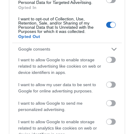
Personal Data for Targeted Advertising.
αντιδήμαρχος και μάλιστα με αντιμισθία.
Opted In
ΑΠΆΝΤΗΣΗ
I want to opt-out of Collection, Use,
Retention, Sale, and/or Sharing of my
Personal Data that Is Unrelated with the
Purposes for which it was collected.
Ο/Η
Δημ. Σπύρου
Opted Out
28/08/2022 στις 11:57
Google consents
Φύσεως αλλά και ανθρώπων έργα!!!
I want to allow Google to enable storage
related to advertising like cookies on web or
ΑΠΆΝΤΗΣΗ
device identifiers in apps.
I want to allow my user data to be sent to
ΑΦΉΣΤΕ ΈΝΑ ΣΧΌΛΙΟ
Google for online advertising purposes.
I want to allow Google to send me
personalized advertising.
Η ηλ. διεύθυνση σας δεν δημοσιεύεται.
Τα υποχρεωτικά πεδία
σημειώνονται με
*
I want to allow Google to enable storage
related to analytics like cookies on web or