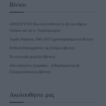
Βίντεο
ΑΠΙΣΤΕΥΤΟ: Ιδιωτική υπόθεση το ΔΣ του Δήμου
Άνδρου για την κ. Τσατσομοίρου!
Λιμάνι Ραφήνας 1945-2015 (χρονογράφημα και βίντεο)
Η Μονή Παναχράντου της Άνδρου (βίντεο)
Το τελευταίο ρεμέτζο (βίντεο)
Δύο ανδριώτες ζωγράφοι – Δ.Βαρδακώστας &
Γ.Σεργουλόπουλος (βίντεο)
Ακολουθήστε μας