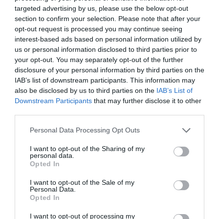
targeted advertising by us, please use the below opt-out
ΑΠΆΝΤΗΣΗ
section to confirm your selection. Please note that after your
opt-out request is processed you may continue seeing
interest-based ads based on personal information utilized by
Ο/Η
Απροβατιανος
us or personal information disclosed to third parties prior to
your opt-out. You may separately opt-out of the further
28/08/2022 στις 12:43
disclosure of your personal information by third parties on the
IAB’s list of downstream participants. This information may
Δεν καταλαβαίνουμε κάτι το χωριό μας
also be disclosed by us to third parties on the
IAB’s List of
πλήγηκε πολύ από την κακοκαιρία, ο
Downstream Participants
that may further disclose it to other
αντιδήμαρχος της περιοχής μας δεν βοήθησε
third parties.
καθόλου τον πρόεδρο κύριο Δημήτρη γιατί
Please note that this website/app uses one or more Google
Personal Data Processing Opt Outs
όπως λέει ο ίδιος με παράπονο τον εκδικείται
services and may gather and store information including but
not limited to your visit or usage behaviour. You may click to
I want to opt-out of the Sharing of my
γιατί σε έναν τελευταίο χορό έβγαλε
personal data.
grant or deny consent to Google and its third-party tags to
φωτογραφία με τον Δήμαρχο. Τι δεν
Opted In
use your data for below specified purposes in below Google
καταλαβαίνουμε θα σας πούμε: Γιατί έγινε
consent section.
I want to opt-out of the Sale of my
αυτό ο Μουστακας ακόμα και αν πήδηξε σε
Personal Data.
Opted In
άλλο συνδυασμό όπως λέει ο πρόεδρος πρέπει
να βοηθάει και να δουλεύει εφόσον είναι
I want to opt-out of processing my