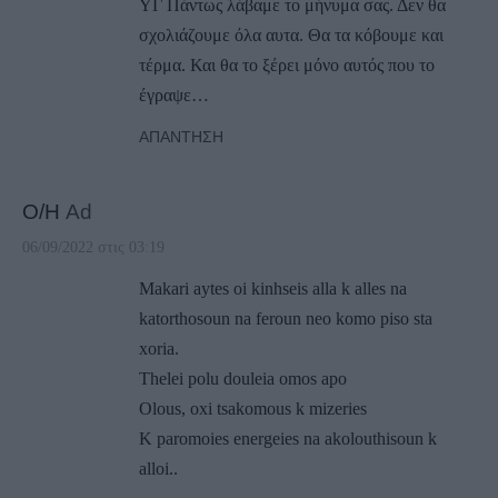
ΥΓ Πάντως λάβαμε το μήνυμα σας. Δεν θα
σχολιάζουμε όλα αυτα. Θα τα κόβουμε και
τέρμα. Και θα το ξέρει μόνο αυτός που το
έγραψε…
ΑΠΆΝΤΗΣΗ
Ο/Η
Ad
06/09/2022 στις 03:19
Makari aytes oi kinhseis alla k alles na
katorthosoun na feroun neo komo piso sta
xoria.
Thelei polu douleia omos apo
Olous, oxi tsakomous k mizeries
K paromoies energeies na akolouthisoun k
alloi..