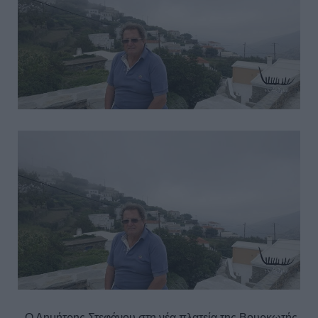
Ο Δημήτρης Στεφάνου στη νέα πλατεία της Βουρκωτής