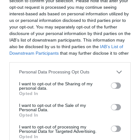
section to confirm your selection. Please note that after your
opt-out request is processed you may continue seeing
Ακόμα έχει σε μια άκρη του μεγάλου κτήματος στα
interest-based ads based on personal information utilized by
us or personal information disclosed to third parties prior to
ορεινά 70 μελίσσια! Βγάζει πολύ και καλό μέλι. Ο
your opt-out. You may separately opt-out of the further
Δημήτρης Στεφάνου βλέπει μακριά. Θέλει σε μερικές
disclosure of your personal information by third parties on the
δεκάδες από τα στρέμματα που αγόρασε τα επόμενα
IAB’s list of downstream participants. This information may
also be disclosed by us to third parties on the
IAB’s List of
χρόνια να φτιάξει πρότυπη κτηνοτροφική μονάδα:
Downstream Participants
that may further disclose it to other
βουστάσιο και χοιροτροφείο. Μέχρι τώρα το κόστος της
third parties.
επένδυσης στο κτήμα (αγορά κλπ έχει φτάσει τα 120.000
Please note that this website/app uses one or more Google
Personal Data Processing Opt Outs
ευρώ. Στοχεύει με το βουστάσιο και το χοιροτροφείο να
services and may gather and store information including but
επενδύσει άλλα 300.000 ευρώ. Σε όλα αυτά εργάζονται
not limited to your visit or usage behaviour. You may click to
I want to opt-out of the Sharing of my
personal data.
grant or deny consent to Google and its third-party tags to
και θα εργάζονται ανδριώτες όπως εξηγεί.
Opted In
use your data for below specified purposes in below Google
consent section.
I want to opt-out of the Sale of my
Ο Δημήτρης θέλει εκτός του τουρισμού που επενδύουν
Personal Data.
Opted In
με τον αδελφό του Γιώργο στο Νειμποριό και στο
Μπατσί αυτός να κάνει και αγροτικοκτηνοτροφική
I want to opt-out of processing my
Personal Data for Targeted Advertising.
παραγωγή αξιοποιώντας τις ξεχασμένες δυνατότητες
Opted In