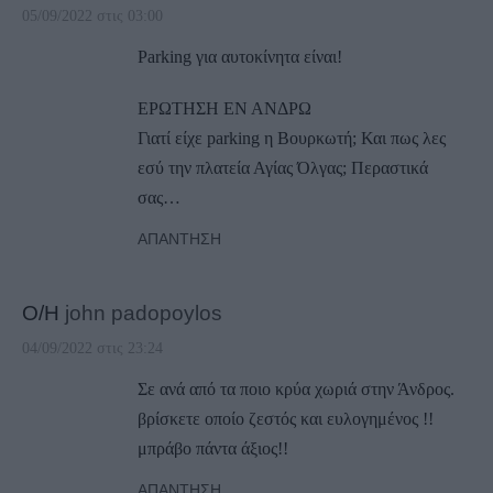
05/09/2022 στις 03:00
Parking για αυτοκίνητα είναι!
ΕΡΩΤΗΣΗ ΕΝ ΑΝΔΡΩ
Γιατί είχε parking η Βουρκωτή; Και πως λες
εσύ την πλατεία Αγίας Όλγας; Περαστικά
σας…
ΑΠΆΝΤΗΣΗ
Ο/Η
john padopoylos
04/09/2022 στις 23:24
Σε ανά από τα ποιο κρύα χωριά στην Άνδρος.
βρίσκετε οποίο ζεστός και ευλογημένος !!
μπράβο πάντα άξιος!!
ΑΠΆΝΤΗΣΗ