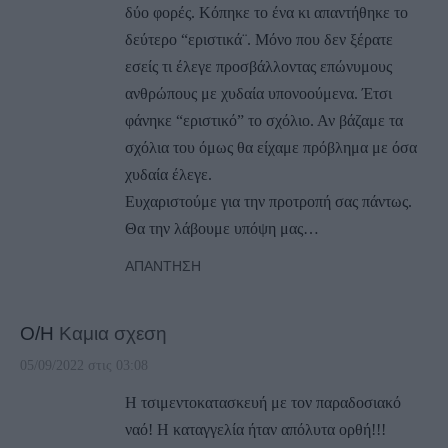
δύο φορές. Κόπηκε το ένα κι απαντήθηκε το
δεύτερο “εριστικά¨. Μόνο που δεν ξέρατε
εσείς τι έλεγε προσβάλλοντας επώνυμους
ανθρώπους με χυδαία υπονοούμενα. Έτσι
φάνηκε “εριστικό” το σχόλιο. Αν βάζαμε τα
σχόλια του όμως θα είχαμε πρόβλημα με όσα
χυδαία έλεγε.
Ευχαριστούμε για την προτροπή σας πάντως.
Θα την λάβουμε υπόψη μας…
ΑΠΆΝΤΗΣΗ
Ο/Η
Καμια σχεση
05/09/2022 στις 03:08
Η τσιμεντοκατασκευή με τον παραδοσιακό
ναό! Η καταγγελία ήταν απόλυτα ορθή!!!