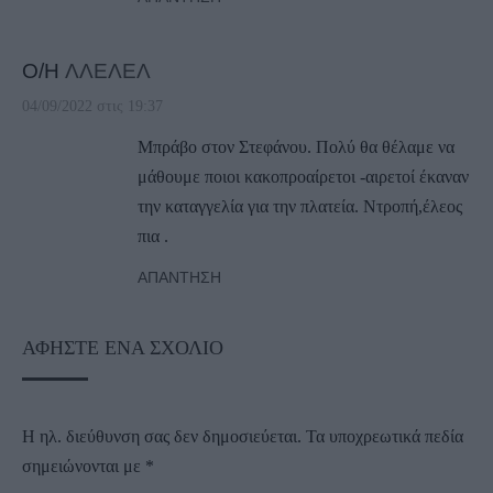
Ο/Η
ΛΛΕΛΕΛ
04/09/2022 στις 19:37
Μπράβο στον Στεφάνου. Πολύ θα θέλαμε να
μάθουμε ποιοι κακοπροαίρετοι -αιρετοί έκαναν
την καταγγελία για την πλατεία. Ντροπή,έλεος
πια .
ΑΠΆΝΤΗΣΗ
ΑΦΉΣΤΕ ΈΝΑ ΣΧΌΛΙΟ
Η ηλ. διεύθυνση σας δεν δημοσιεύεται.
Τα υποχρεωτικά πεδία
σημειώνονται με
*