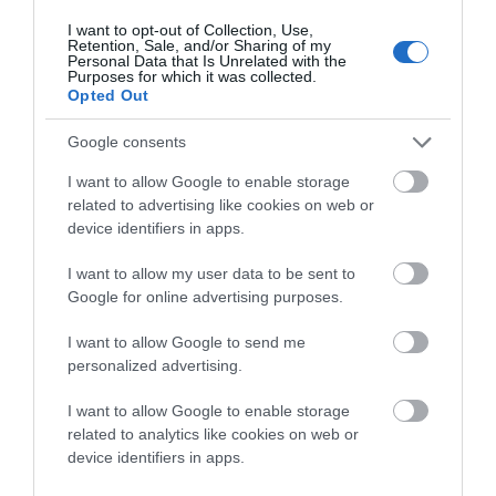
του νησιού. Συνάμα με τα εξαιρετικής ποιότητας
I want to opt-out of Collection, Use,
καράβια του να συμβάλει και στις μεταφορές του
Retention, Sale, and/or Sharing of my
Personal Data that Is Unrelated with the
νησιού. Όπως και να το κάνουμε ο Δημήτρης και ο
Purposes for which it was collected.
Opted Out
αδελφός του Γιώργος είναι από τους ελάχιστους που
επενδύουν στο νησί τόσο με έργα όσο και
Google consents
επιχειρηματικά σε μια προσπάθεια να δώσουν ώθηση
I want to allow Google to enable storage
στο νησι τους…
related to advertising like cookies on web or
device identifiers in apps.
“ΕΝ ΑΝΔΡΩ”
I want to allow my user data to be sent to
Google for online advertising purposes.
I want to allow Google to send me
personalized advertising.
I want to allow Google to enable storage
related to analytics like cookies on web or
device identifiers in apps.