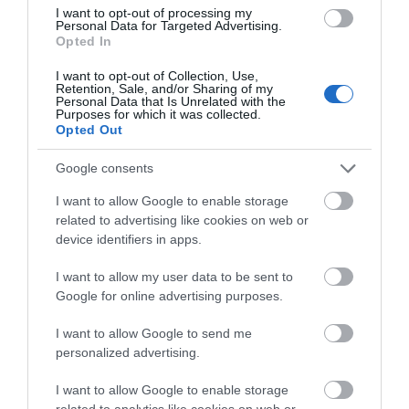
ΚΑΠΕΤΑΝ ΑΝΤΩΝΗ ΒΙΔΑΛΗ
I want to opt-out of processing my
Personal Data for Targeted Advertising.
Απαράδεκτη εμπειρία στη Ραφήνα. Φωτογραφίες από την
Opted In
αναχώρηση εκείνης της ώρας…
I want to opt-out of Collection, Use,
Retention, Sale, and/or Sharing of my
ΑΠΟΚΛΕΙΣΤΙΚΟ: «ΕΤΣΙ ΑΝΑΚΑΛΥΨΑ ΤΟ
Personal Data that Is Unrelated with the
Purposes for which it was collected.
ΣΗΜΑΝΤΙΚΟ ΑΡΧΑΙΟ ΝΑΥΑΓΙΟ ΤΗΣ ΑΝΔΡΟΥ!…»
Opted Out
«ΑΥΤΗ ΤΗΝ ΑΝΔΡΟ ΘΕΛΟΥΜΕ…»
Google consents
I want to allow Google to enable storage
Πρόσφατα Άρθρα
related to advertising like cookies on web or
device identifiers in apps.
I want to allow my user data to be sent to
ΟΙ «ΕΥΤΥΧΙΣΜΕΝΕΣ
Google for online advertising purposes.
ΜΕΡΕΣ» ΕΙΝΑΙ ΜΠΡΟΣΤΑ:
Μια επίκαιρη ανάλυση για
I want to allow Google to send me
το λιμάνι της Ραφήνας…
personalized advertising.
06/08/2026
I want to allow Google to enable storage
Η Άνδρος συνεχίζει να
related to analytics like cookies on web or