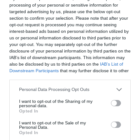
processing of your personal or sensitive information for
targeted advertising by us, please use the below opt-out
section to confirm your selection. Please note that after your
opt-out request is processed you may continue seeing
interest-based ads based on personal information utilized by
us or personal information disclosed to third parties prior to
your opt-out. You may separately opt-out of the further
disclosure of your personal information by third parties on the
IAB’s list of downstream participants. This information may
also be disclosed by us to third parties on the
IAB’s List of
Downstream Participants
that may further disclose it to other
third parties.
Προτεινόμενα άρθρα
Please note that this website/app uses one or more Google
Personal Data Processing Opt Outs
services and may gather and store information including but
not limited to your visit or usage behaviour. You may click to
I want to opt-out of the Sharing of my
personal data.
grant or deny consent to Google and its third-party tags to
Opted In
ΡΑΦΗΝΑ – ΘΕΟΥΤΑ σημειώσατε…
use your data for below specified purposes in below Google
consent section.
I want to opt-out of the Sale of my
ΣΥΓΚΛΟΝΙΣΤΙΚΟΣ ΑΠΟΧΑΙΡΕΤΙΣΜΟΣ ΣΤΗ
Personal Data.
ΡΑΦΗΝΑ ΣΤΟ «ΤΕΛΕΥΤΑΙΟ ΜΠΑΡΚΟ» ΤΟΥ
Opted In