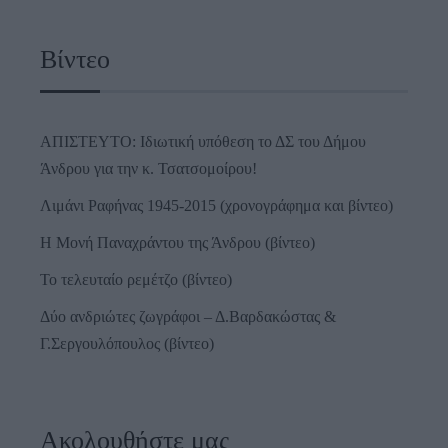
Βίντεο
ΑΠΙΣΤΕΥΤΟ: Ιδιωτική υπόθεση το ΔΣ του Δήμου
Άνδρου για την κ. Τσατσομοίρου!
Λιμάνι Ραφήνας 1945-2015 (χρονογράφημα και βίντεο)
Η Μονή Παναχράντου της Άνδρου (βίντεο)
Το τελευταίο ρεμέτζο (βίντεο)
Δύο ανδριώτες ζωγράφοι – Δ.Βαρδακώστας &
Γ.Σεργουλόπουλος (βίντεο)
Ακολουθήστε μας