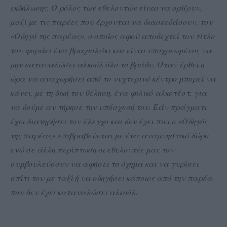
εκδήλωσης. Ο ρόλος των εθελοντών είναι να ορίζουν,
μαζί με τις παρέες που έρχονται να διασκεδάσουν, τον
«Οδηγό της παρέας», ο οποίος αφού αποδεχτεί τον τίτλο
του φοράει ένα βραχιολάκι και είναι υποχρεωμένος να
μην καταναλώσει αλκοόλ όλο το βράδυ. Όταν έρθει η
ώρα να αναχωρήσει από το νυχτερινό κέντρο μπορεί να
κάνει, με τη δική του θέληση, ένα φιλικό αλκοτέστ, για
να δούμε αν τήρησε την υπόσχεσή του. Εάν πράγματι
έχει διατηρήσει τον έλεγχο και δεν έχει πιει ο «Οδηγός
της παρέας» επιβραβεύεται με ένα αναμνηστικό δώρο
ενώ σε άλλη περίπτωση οι εθελοντές μας τον
συμβουλεύσουν να αφήσει το όχημα και να γυρίσει
σπίτι του με ταξί ή να οδηγήσει κάποιος από την παρέα
που δεν έχει καταναλώσει αλκοόλ.