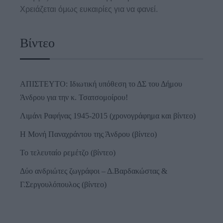
Χρειάζεται όμως ευκαιρίες για να φανεί.
Βίντεο
ΑΠΙΣΤΕΥΤΟ: Ιδιωτική υπόθεση το ΔΣ του Δήμου
Άνδρου για την κ. Τσατσομοίρου!
Λιμάνι Ραφήνας 1945-2015 (χρονογράφημα και βίντεο)
Η Μονή Παναχράντου της Άνδρου (βίντεο)
Το τελευταίο ρεμέτζο (βίντεο)
Δύο ανδριώτες ζωγράφοι – Δ.Βαρδακώστας &
Γ.Σεργουλόπουλος (βίντεο)