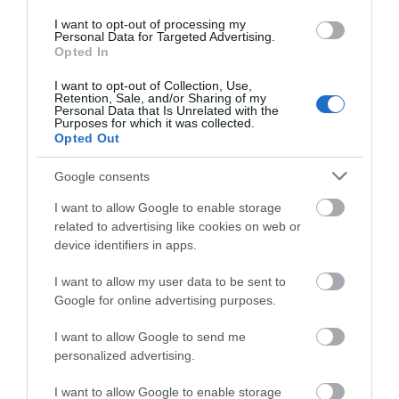
ΡΑΦΗΝΑ – ΘΕΟΥΤΑ σημειώσατε…
I want to opt-out of processing my
Personal Data for Targeted Advertising.
ΣΥΓΚΛΟΝΙΣΤΙΚΟΣ ΑΠΟΧΑΙΡΕΤΙΣΜΟΣ ΣΤΗ
Opted In
ΡΑΦΗΝΑ ΣΤΟ «ΤΕΛΕΥΤΑΙΟ ΜΠΑΡΚΟ» ΤΟΥ
I want to opt-out of Collection, Use,
ΚΑΠΕΤΑΝ ΑΝΤΩΝΗ ΒΙΔΑΛΗ
Retention, Sale, and/or Sharing of my
Personal Data that Is Unrelated with the
Purposes for which it was collected.
Απαράδεκτη εμπειρία στη Ραφήνα. Φωτογραφίες από την
Opted Out
αναχώρηση εκείνης της ώρας…
Google consents
I want to allow Google to enable storage
Πρόσφατα Άρθρα
related to advertising like cookies on web or
device identifiers in apps.
I want to allow my user data to be sent to
ΦΕΣΤΙΒΑΛ ΑΝΔΡΟΥ: Ένα
Google for online advertising purposes.
βαθυστόχαστο έργο του
Μπέκετ
I want to allow Google to send me
07/08/2026
personalized advertising.
I want to allow Google to enable storage