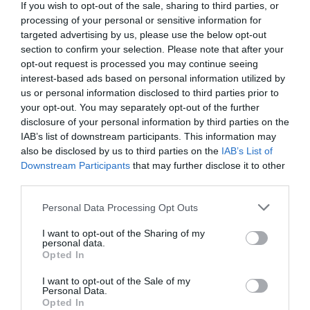
If you wish to opt-out of the sale, sharing to third parties, or
processing of your personal or sensitive information for
targeted advertising by us, please use the below opt-out
section to confirm your selection. Please note that after your
opt-out request is processed you may continue seeing
interest-based ads based on personal information utilized by
us or personal information disclosed to third parties prior to
your opt-out. You may separately opt-out of the further
disclosure of your personal information by third parties on the
IAB’s list of downstream participants. This information may
also be disclosed by us to third parties on the
IAB’s List of
Downstream Participants
that may further disclose it to other
Προτεινόμενα άρθρα
third parties.
Please note that this website/app uses one or more Google
Personal Data Processing Opt Outs
services and may gather and store information including but
ΦΕΣΤΙΒΑΛ ΑΝΔΡΟΥ: Ένα βαθυστόχαστο έργο του
not limited to your visit or usage behaviour. You may click to
I want to opt-out of the Sharing of my
personal data.
grant or deny consent to Google and its third-party tags to
Μπέκετ
Opted In
use your data for below specified purposes in below Google
consent section.
Η νεολαία της Άνδρου είναι εδώ. Χρειάζεται όμως
I want to opt-out of the Sale of my
Personal Data.
ευκαιρίες για να φανεί.
Opted In