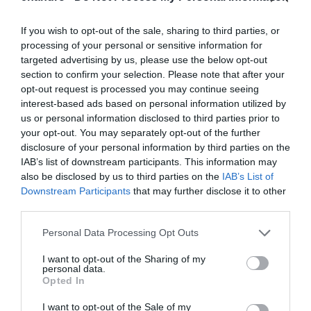
If you wish to opt-out of the sale, sharing to third parties, or
ΡΑΦΗΝΑ – ΘΕΟΥΤΑ σημειώσατε…
processing of your personal or sensitive information for
targeted advertising by us, please use the below opt-out
ΣΥΓΚΛΟΝΙΣΤΙΚΟΣ ΑΠΟΧΑΙΡΕΤΙΣΜΟΣ ΣΤΗ
section to confirm your selection. Please note that after your
ΡΑΦΗΝΑ ΣΤΟ «ΤΕΛΕΥΤΑΙΟ ΜΠΑΡΚΟ» ΤΟΥ
opt-out request is processed you may continue seeing
ΚΑΠΕΤΑΝ ΑΝΤΩΝΗ ΒΙΔΑΛΗ
interest-based ads based on personal information utilized by
us or personal information disclosed to third parties prior to
Απαράδεκτη εμπειρία στη Ραφήνα. Φωτογραφίες από την
your opt-out. You may separately opt-out of the further
αναχώρηση εκείνης της ώρας…
disclosure of your personal information by third parties on the
IAB’s list of downstream participants. This information may
ΑΠΟΚΛΕΙΣΤΙΚΟ: «ΕΤΣΙ ΑΝΑΚΑΛΥΨΑ ΤΟ
also be disclosed by us to third parties on the
IAB’s List of
Downstream Participants
that may further disclose it to other
ΣΗΜΑΝΤΙΚΟ ΑΡΧΑΙΟ ΝΑΥΑΓΙΟ ΤΗΣ ΑΝΔΡΟΥ!…»
third parties.
«ΑΥΤΗ ΤΗΝ ΑΝΔΡΟ ΘΕΛΟΥΜΕ…»
Please note that this website/app uses one or more Google
Personal Data Processing Opt Outs
services and may gather and store information including but
not limited to your visit or usage behaviour. You may click to
I want to opt-out of the Sharing of my
Πρόσφατα Άρθρα
personal data.
grant or deny consent to Google and its third-party tags to
Opted In
use your data for below specified purposes in below Google
consent section.
I want to opt-out of the Sale of my