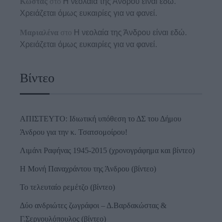
Κώστας
στο
Η νεολαία της Άνδρου είναι εδώ.
Χρειάζεται όμως ευκαιρίες για να φανεί.
Μαριαλένα
στο
Η νεολαία της Άνδρου είναι εδώ.
Χρειάζεται όμως ευκαιρίες για να φανεί.
Βίντεο
ΑΠΙΣΤΕΥΤΟ: Ιδιωτική υπόθεση το ΔΣ του Δήμου
Άνδρου για την κ. Τσατσομοίρου!
Λιμάνι Ραφήνας 1945-2015 (χρονογράφημα και βίντεο)
Η Μονή Παναχράντου της Άνδρου (βίντεο)
Το τελευταίο ρεμέτζο (βίντεο)
Δύο ανδριώτες ζωγράφοι – Δ.Βαρδακώστας &
Γ.Σεργουλόπουλος (βίντεο)