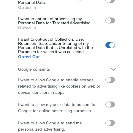
Personal Data.
ΟΙ «ΕΥΤΥΧΙΣΜΕΝΕΣ
Opted In
ΜΕΡΕΣ» ΕΙΝΑΙ ΜΠΡΟΣΤΑ:
Μια επίκαιρη ανάλυση για
I want to opt-out of processing my
Personal Data for Targeted Advertising.
το λιμάνι της Ραφήνας…
Opted In
06/08/2026
I want to opt-out of Collection, Use,
Η Άνδρος συνεχίζει να
Retention, Sale, and/or Sharing of my
Personal Data that Is Unrelated with the
μπαρκάρει…
Purposes for which it was collected.
Opted Out
06/08/2026
Google consents
I want to allow Google to enable storage
Η νεολαία της Άνδρου είναι
related to advertising like cookies on web or
εδώ. Χρειάζεται όμως
device identifiers in apps.
ευκαιρίες για να φανεί.
05/08/2026
I want to allow my user data to be sent to
Google for online advertising purposes.
Η Φιλαρμονική του
I want to allow Google to send me
Μουσικού Συλλόγου
personalized advertising.
Άνδρου τίμησε τον