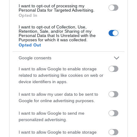
Κυκλάδες
I want to opt-out of processing my
Personal Data for Targeted Advertising.
Opted In
ΧΩΡΟΤΑΞΙΚΟ ΓΙΑ ΤΟΝ ΤΟΥΡΙΣΜΟ: Η φέρουσα
ικανότητα στο επίκεντρο
I want to opt-out of Collection, Use,
Retention, Sale, and/or Sharing of my
Personal Data that Is Unrelated with the
Purposes for which it was collected.
Πρόσφατα Άρθρα
Opted Out
Google consents
I want to allow Google to enable storage
ΔΥΟ ΚΑΛΟΚΑΙΡΙΝΑ
related to advertising like cookies on web or
ΔΡΩΜΕΝΑ: Όταν η νέα
device identifiers in apps.
γενιά συναντά τη
ναυτοσύνη του νησιού
I want to allow my user data to be sent to
09/08/2026
Google for online advertising purposes.
ΠΡΟΣΟΧΗ: Πολύ υψηλός
I want to allow Google to send me
κίνδυνος πυρκαγιάς στις
personalized advertising.
Κυκλάδες
I want to allow Google to enable storage
08/08/2026