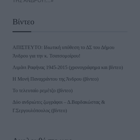
ΤΗΣ ΑΝΔΡΟΥ!…»
Βίντεο
ΑΠΙΣΤΕΥΤΟ: Ιδιωτική υπόθεση το ΔΣ του Δήμου
Άνδρου για την κ. Τσατσομοίρου!
Λιμάνι Ραφήνας 1945-2015 (χρονογράφημα και βίντεο)
Η Μονή Παναχράντου της Άνδρου (βίντεο)
Το τελευταίο ρεμέτζο (βίντεο)
Δύο ανδριώτες ζωγράφοι – Δ.Βαρδακώστας &
Γ.Σεργουλόπουλος (βίντεο)