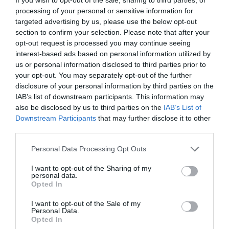
processing of your personal or sensitive information for
targeted advertising by us, please use the below opt-out
section to confirm your selection. Please note that after your
opt-out request is processed you may continue seeing
interest-based ads based on personal information utilized by
us or personal information disclosed to third parties prior to
your opt-out. You may separately opt-out of the further
disclosure of your personal information by third parties on the
IAB’s list of downstream participants. This information may
also be disclosed by us to third parties on the
IAB’s List of
Προτεινόμενα άρθρα
Downstream Participants
that may further disclose it to other
third parties.
Please note that this website/app uses one or more Google
Personal Data Processing Opt Outs
Φωτογραφίες-κειμήλια από καλοκαίρια στην Άνδρο –
services and may gather and store information including but
Από τον 19ο αιώνα μέχρι και την δεκαετία του 1970
not limited to your visit or usage behaviour. You may click to
I want to opt-out of the Sharing of my
personal data.
grant or deny consent to Google and its third-party tags to
Opted In
ΟΡΜΟΣ ΚΟΡΘΙΟΥ: Όταν η φωτογραφία γίνεται μνήμη
use your data for below specified purposes in below Google
consent section.
I want to opt-out of the Sale of my
Η Άνδρος συνεχίζει να μπαρκάρει…
Personal Data.
Opted In
ΠΡΟΣΟΧΗ: Πολύ υψηλός κίνδυνος πυρκαγιάς στις