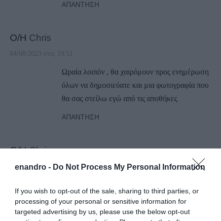
ΑΠΆΝΤΗΣΗ
Ο/Η
Chris
04/08/2023 στις 19:51
Ωραία λοιπόν , θα χαιρόμουν προς ενημέρωση
όλων να δημοσιεύατε και μια φωτογραφία που
θα σας στείλω εγώ από τις αποθήκες
ΑΠΆΝΤΗΣΗ
Ο/Η
Chris
04/08/2023 στις 13:50
enandro -
Do Not Process My Personal Information
Ο σκοπός του άρθρου θα έπρεπε να είναι η
If you wish to opt-out of the sale, sharing to third parties, or
ενημέρωση και όχι οι ειρωνίες τυπου χάσατε
processing of your personal or sensitive information for
,κερδίσατε .
targeted advertising by us, please use the below opt-out