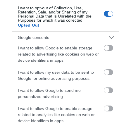
σκοπός του σχολίου ήταν και πάλι η
I want to opt-out of Collection, Use,
ενημέρωση σας. Η φωτογραφία ήταν μέσα
Retention, Sale, and/or Sharing of my
Personal Data that Is Unrelated with the
Ιουλίου στις Αποθήκες. Προς ενημέρωησ
Purposes for which it was collected.
Opted Out
σας…
1, Πάτε στις Αποθήκες αλλά την φωτογραφία
Google consents
ΔΕΝ την αναγνωρίσατε. Χάσατε λοιπόν αφού
I want to allow Google to enable storage
ΔΕΝ την αναγνωρίσατε. Αυτό σχολιάσαμε.
related to advertising like cookies on web or
2. Πάτε στις Αποθήκες, αλλά ΔΕΝ διαβάσατε
device identifiers in apps.
το άρθρο, γιατί πουθενά δεν ειρωνεύεται
I want to allow my user data to be sent to
ΚΑΝΕΝΑΝ. Που βρήκατε εσείς ειρωνεία στο
Google for online advertising purposes.
άρθρο; .
Κάναμε μια χιουμοριστική αναφορά στο
I want to allow Google to send me
personalized advertising.
σχόλιο σας. Το εκλάβατε σαν ειρωνεία. Προς
τι η επίθεση κατά όλου του άρθρου; Αυτό
I want to allow Google to enable storage
δείχνει κακή πίστη;
related to analytics like cookies on web or
device identifiers in apps.
3. Τα άλλα που σχολιάζετε τι σχέση έχουν με
το άρθρο ή το σχόλιο; Δεν το