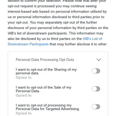
section to confirm your selection. Please note that after your
Πάω στις αποθήκες εδώ και 25 χρόνια , από
opt-out request is processed you may continue seeing
τότε που ήταν ένας επίγειος παράδεισος .
interest-based ads based on personal information utilized by
Φέτος το beach bar καταλαμβάνει τα 2/3 της
us or personal information disclosed to third parties prior to
your opt-out. You may separately opt-out of the further
παραλίας συν ένα σαλόνι στα βράχια δεξιά και
disclosure of your personal information by third parties on the
η μουσική κάνει ένα ωραίο Dolby surround με
IAB’s list of downstream participants. This information may
την πλαγιά από πίσω όπου όλα τα κατσίκια
also be disclosed by us to third parties on the
IAB’s List of
είναι με ωτοασπίδες .
Downstream Participants
that may further disclose it to other
third parties.
Και μετά το μπανάκι επιβάλλεται μια επίσκεψη
στη χωρα , αλλά και εκεί ο υπέροχος
Please note that this website/app uses one or more Google
Personal Data Processing Opt Outs
services and may gather and store information including but
πλακόστρωτος δρόμος που σε οδηγεί από τη
not limited to your visit or usage behaviour. You may click to
I want to opt-out of the Sharing of my
πλατεία γηροκομείου στο μουσείο (γιατί ο
personal data.
grant or deny consent to Google and its third-party tags to
Opted In
πολιτισμός /τέχνη ειναι η σημαία της Ανδρου)
use your data for below specified purposes in below Google
έχει καταληφθεί από σουβλάκι πίτα και δυο
consent section.
I want to opt-out of the Sale of my
Personal Data.
ποικιλίες …..
Opted In
ΣΧΟΛΙΟ ΕΝ ΑΝΔΡΩ
I want to opt-out of processing my
Personal Data for Targeted Advertising.
Ο σκοπός του άρθρου ήταν η ενημέρωση. Ο
Opted In