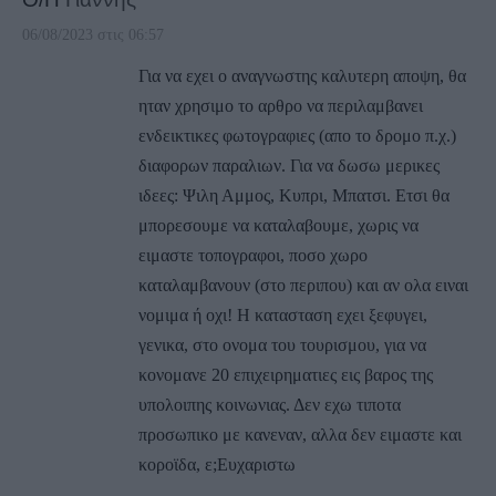
06/08/2023 στις 06:57
Για να εχει ο αναγνωστης καλυτερη αποψη, θα
ηταν χρησιμο το αρθρο να περιλαμβανει
ενδεικτικες φωτογραφιες (απο το δρομο π.χ.)
διαφορων παραλιων. Για να δωσω μερικες
ιδεες: Ψιλη Αμμος, Κυπρι, Μπατσι. Ετσι θα
μπορεσουμε να καταλαβουμε, χωρις να
ειμαστε τοπογραφοι, ποσο χωρο
καταλαμβανουν (στο περιπου) και αν ολα ειναι
νομιμα ή οχι! Η κατασταση εχει ξεφυγει,
γενικα, στο ονομα του τουρισμου, για να
κονομανε 20 επιχειρηματιες εις βαρος της
υπολοιπης κοινωνιας. Δεν εχω τιποτα
προσωπικο με κανεναν, αλλα δεν ειμαστε και
κοροϊδα, ε;Ευχαριστω