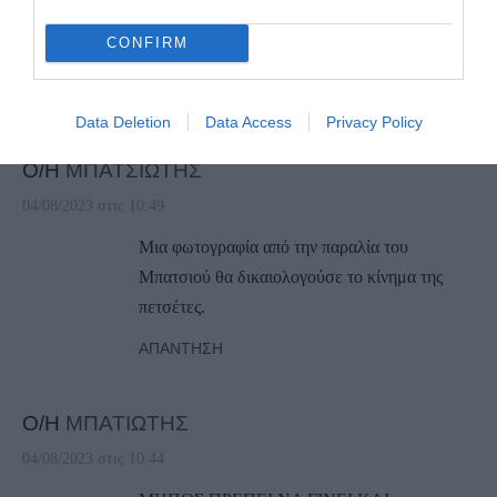
καταλαβαίνουμε…
CONFIRM
Ευχαριστούμε πάντως για την απάντηση σας.
ΑΠΆΝΤΗΣΗ
Data Deletion
Data Access
Privacy Policy
Ο/Η
ΜΠΑΤΣΙΩΤΗΣ
04/08/2023 στις 10:49
Μια φωτογραφία από την παραλία του
Μπατσιού θα δικαιολογούσε το κίνημα της
πετσέτες.
ΑΠΆΝΤΗΣΗ
Ο/Η
ΜΠΑΤΙΩΤΗΣ
04/08/2023 στις 10:44