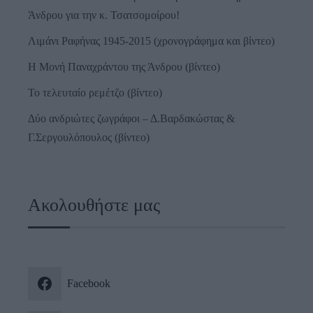
Άνδρου για την κ. Τσατσομοίρου!
Λιμάνι Ραφήνας 1945-2015 (χρονογράφημα και βίντεο)
Η Μονή Παναχράντου της Άνδρου (βίντεο)
Το τελευταίο ρεμέτζο (βίντεο)
Δύο ανδριώτες ζωγράφοι – Δ.Βαρδακώστας &
Γ.Σεργουλόπουλος (βίντεο)
Ακολουθήστε μας
Facebook