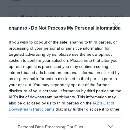
Αποθήκευσε το όνομά μου, email, και τον ιστότοπο μου σε
αυτόν τον πλοηγό για την επόμενη φορά που θα σχολιάσω.
enandro -
Do Not Process My Personal Information
If you wish to opt-out of the sale, sharing to third parties, or
processing of your personal or sensitive information for
targeted advertising by us, please use the below opt-out
section to confirm your selection. Please note that after your
opt-out request is processed you may continue seeing
interest-based ads based on personal information utilized by
us or personal information disclosed to third parties prior to
your opt-out. You may separately opt-out of the further
disclosure of your personal information by third parties on the
IAB’s list of downstream participants. This information may
also be disclosed by us to third parties on the
IAB’s List of
Downstream Participants
that may further disclose it to other
third parties.
Please note that this website/app uses one or more Google
Personal Data Processing Opt Outs