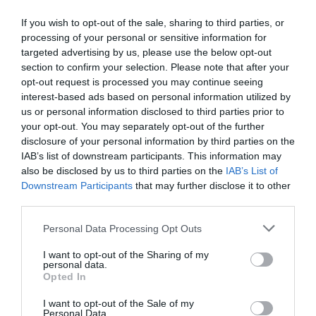
If you wish to opt-out of the sale, sharing to third parties, or
processing of your personal or sensitive information for
targeted advertising by us, please use the below opt-out
section to confirm your selection. Please note that after your
opt-out request is processed you may continue seeing
interest-based ads based on personal information utilized by
us or personal information disclosed to third parties prior to
your opt-out. You may separately opt-out of the further
disclosure of your personal information by third parties on the
IAB’s list of downstream participants. This information may
also be disclosed by us to third parties on the
IAB’s List of
Downstream Participants
that may further disclose it to other
third parties.
Αποθήκευσε το όνομά μου, email, και τον ιστότοπο μου σε
Please note that this website/app uses one or more Google
Personal Data Processing Opt Outs
αυτόν τον πλοηγό για την επόμενη φορά που θα σχολιάσω.
services and may gather and store information including but
not limited to your visit or usage behaviour. You may click to
I want to opt-out of the Sharing of my
personal data.
grant or deny consent to Google and its third-party tags to
Opted In
use your data for below specified purposes in below Google
consent section.
I want to opt-out of the Sale of my
Personal Data.