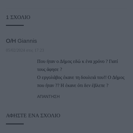
1
ΣΧΌΛΙΟ
Ο/Η
Giannis
05/02/2024 στις 17:23
Που ήταν ο Δήμος εδώ κ ένα χρόνο ? Γιατί
τους άφησε ?
Ο εργολάβος έκανε τη δουλειά του!! Ο Δήμος
που ήταν ?? Η έκανε ότι δεν έβλεπε ?
ΑΠΆΝΤΗΣΗ
ΑΦΉΣΤΕ ΈΝΑ ΣΧΌΛΙΟ