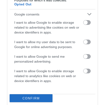
Purposes for which it was collected.
Opted Out
ΦΕΣΤΙΒΑΛ ΑΝΔΡΟΥ: Ένα βαθυστόχαστο έργο του
Google consents
Μπέκετ
I want to allow Google to enable storage
Η νεολαία της Άνδρου είναι εδώ. Χρειάζεται όμως
related to advertising like cookies on web or
ευκαιρίες για να φανεί.
device identifiers in apps.
ΡΑΦΗΝΑ – ΘΕΟΥΤΑ σημειώσατε…
I want to allow my user data to be sent to
Google for online advertising purposes.
ΣΥΓΚΛΟΝΙΣΤΙΚΟΣ ΑΠΟΧΑΙΡΕΤΙΣΜΟΣ ΣΤΗ
ΡΑΦΗΝΑ ΣΤΟ «ΤΕΛΕΥΤΑΙΟ ΜΠΑΡΚΟ» ΤΟΥ
I want to allow Google to send me
ΚΑΠΕΤΑΝ ΑΝΤΩΝΗ ΒΙΔΑΛΗ
personalized advertising.
Απαράδεκτη εμπειρία στη Ραφήνα. Φωτογραφίες από την
I want to allow Google to enable storage
αναχώρηση εκείνης της ώρας…
related to analytics like cookies on web or
device identifiers in apps.
Πρόσφατα Άρθρα
CONFIRM