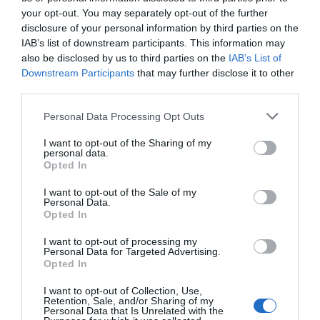
your opt-out. You may separately opt-out of the further
disclosure of your personal information by third parties on the
IAB’s list of downstream participants. This information may
also be disclosed by us to third parties on the
IAB’s List of
Downstream Participants
that may further disclose it to other
third parties.
Please note that this website/app uses one or more Google
Personal Data Processing Opt Outs
services and may gather and store information including but
not limited to your visit or usage behaviour. You may click to
I want to opt-out of the Sharing of my
personal data.
grant or deny consent to Google and its third-party tags to
Opted In
use your data for below specified purposes in below Google
consent section.
I want to opt-out of the Sale of my
Personal Data.
Opted In
I want to opt-out of processing my
Personal Data for Targeted Advertising.
Opted In
Προτεινόμενα άρθρα
I want to opt-out of Collection, Use,
Retention, Sale, and/or Sharing of my
Personal Data that Is Unrelated with the