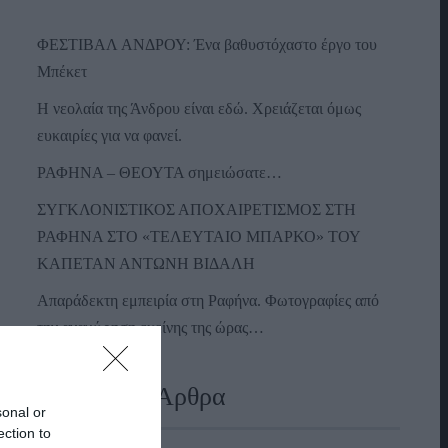
ΦΕΣΤΙΒΑΛ ΑΝΔΡΟΥ: Ένα βαθυστόχαστο έργο του
Μπέκετ
Η νεολαία της Άνδρου είναι εδώ. Χρειάζεται όμως
ευκαιρίες για να φανεί.
ΡΑΦΗΝΑ – ΘΕΟΥΤΑ σημειώσατε…
ΣΥΓΚΛΟΝΙΣΤΙΚΟΣ ΑΠΟΧΑΙΡΕΤΙΣΜΟΣ ΣΤΗ
ΡΑΦΗΝΑ ΣΤΟ «ΤΕΛΕΥΤΑΙΟ ΜΠΑΡΚΟ» ΤΟΥ
ΚΑΠΕΤΑΝ ΑΝΤΩΝΗ ΒΙΔΑΛΗ
Απαράδεκτη εμπειρία στη Ραφήνα. Φωτογραφίες από
την αναχώρηση εκείνης της ώρας…
Πρόσφατα Άρθρα
sonal or
ection to