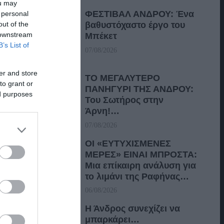
ou may
ΦΕΣΤΙΒΑΛ ΑΝΔΡΟΥ: Ένα
 personal
out of the
βαθυστόχαστο έργο του
 downstream
Μπέκετ
B’s List of
07/08/2026
er and store
ΤΟ ΜΕΓΑΛΥΤΕΡΟ
to grant or
ΠΑΝΗΓΥΡΙ ΤΗΣ ΑΝΔΡΟΥ:
ed purposes
Του Σωτήρος στην
Άρνη!…
07/08/2026
ΟΙ «ΕΥΤΥΧΙΣΜΕΝΕΣ
ΜΕΡΕΣ» ΕΙΝΑΙ ΜΠΡΟΣΤΑ:
Μια επίκαιρη ανάλυση για
το λιμάνι της Ραφήνας…
06/08/2026
Η Άνδρος συνεχίζει να
μπαρκάρει…