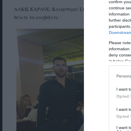
confirm you
continue se
ΑΛΚΙΣ ΚΑΡΛΟΣ: Καλησπέρα! Στέλνω φωτογραφίες και 
information 
θέλετε τα ανεβάζετε:
further disc
participants
Downstream 
Please note
information 
deny consent
in below Go
Persona
I want t
Opted 
I want t
Opted 
I want 