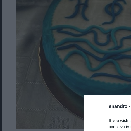
enandro 
If you wish 
sensitive in