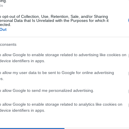
ing.
In
o opt-out of Collection, Use, Retention, Sale, and/or Sharing
ersonal Data that Is Unrelated with the Purposes for which it
lected.
Out
consents
o allow Google to enable storage related to advertising like cookies on
evice identifiers in apps.
o allow my user data to be sent to Google for online advertising
s.
λατο στην λεωφόρο Φυλής στην Χασιά , ο Σύλλογος
όμενοι διαμένοντες τόσο στην Αθήνα όσο και στο νησί,
to allow Google to send me personalized advertising.
o allow Google to enable storage related to analytics like cookies on
evice identifiers in apps.