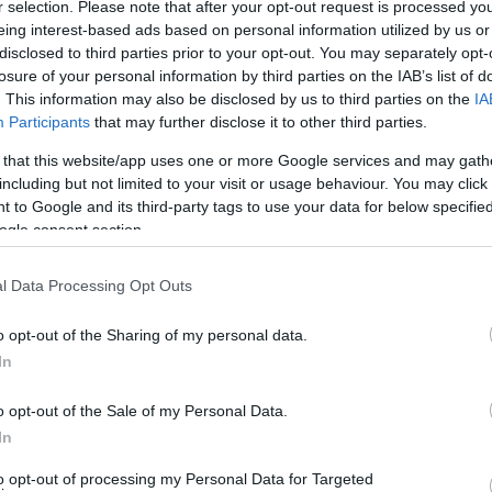
r selection. Please note that after your opt-out request is processed y
 της εξ αυτού τεκνοθεσίας μέσω της παρένθετης
eing interest-based ads based on personal information utilized by us or
disclosed to third parties prior to your opt-out. You may separately opt-
losure of your personal information by third parties on the IAB’s list of
. This information may also be disclosed by us to third parties on the
IA
λανδός αρχιτέκτονας, που έζησε στον 20ο αιώνα,
Participants
that may further disclose it to other third parties.
 και τους αντικαθρεφτισμούς του την σημερινή
 that this website/app uses one or more Google services and may gath
σιάζει το γεγονός το πως ο Στέλιος Ράμφος, με απλά
including but not limited to your visit or usage behaviour. You may click 
ς. Δύο σπουδαίοι δυτικοί στοχαστές μιλούν για το
 to Google and its third-party tags to use your data for below specifi
θήσεις, ψευδαισθήσεις, για το παραξένισμα και την
ogle consent section.
ούς της ζωής, της κοινωνίας, της σκέψης.
l Data Processing Opt Outs
o opt-out of the Sharing of my personal data.
In
o opt-out of the Sale of my Personal Data.
In
to opt-out of processing my Personal Data for Targeted