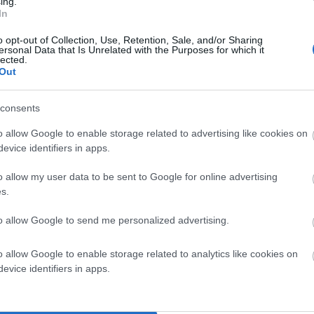
ing.
In
o opt-out of Collection, Use, Retention, Sale, and/or Sharing
ersonal Data that Is Unrelated with the Purposes for which it
lected.
Out
consents
o allow Google to enable storage related to advertising like cookies on
evice identifiers in apps.
o allow my user data to be sent to Google for online advertising
s.
εί υπερβατικές πραγματικότητες και απεικονίσεις…
to allow Google to send me personalized advertising.
γικό από τον Έσσερ, αλλά και ο στοχασμός του Ράμφου
o allow Google to enable storage related to analytics like cookies on
evice identifiers in apps.
ή πρόκληση. Σκέφτηκα πως μια κοινή δημοσίευση στο Εν
ην Άνδρο να ταξιδέψουν μέσα από το έργο ενός
α και στο αύριο, αλλά και να αναλογιστούν τις