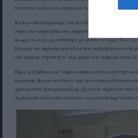
συνέπειες έργων και πράξεων των ανθρώπων και των 
Κάπου εδώ σταματάμε για τον Έσσερ και αφήνουμε τις
πάμε στο νομοσχέδιο που ψηφίστηκε και να έγινε νόμος
θεωρεί πως εξευρωπαΐστηκε με αυτόν το νόμο. Πως έλ
ξέρουμε αν δημιούργησε άλλα που παραπέμπουν στο μέ
νέο νόμο σε στρέιτ ή σε γκέι μπαρ των Αθηνών όπως λέ
Όμως η αλήθεια ενός νόμου αποδεικνύεται από την αντ
κοινωνία. Και οι συνέπειες του δεν αποκαλύπτονται στ
χρόνια στην πραγματική ζωή.
Συνεπώς πέρα από τους 
περίσκεψη πάνω στις συνέπειες και στα δεδομένα που 