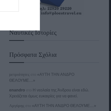
Ναυτικές Ιστορίες
Πρόσφατα Σχόλια
μετριότητες
στο
«ΑΥΤΗ ΤΗΝ ΑΝΔΡΟ
ΘΕΛΟΥΜΕ…»
enandro
στο
Η νεολαία της Άνδρου είναι εδώ.
Χρειάζεται όμως ευκαιρίες για να φανεί.
Αργύρης
στο
«ΑΥΤΗ ΤΗΝ ΑΝΔΡΟ ΘΕΛΟΥΜΕ…»