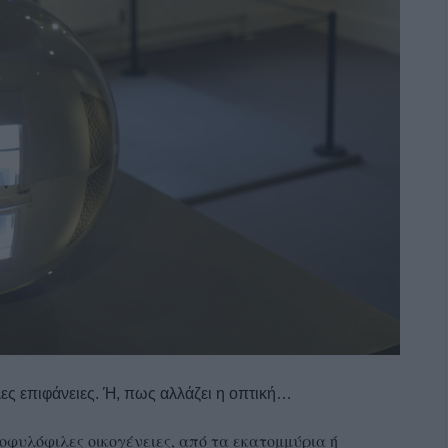
ς επιφάνειες. Ή, πως αλλάζει η οπτική…
οφυλόφιλες οικογένειες, από τα εκατομμύρια ή