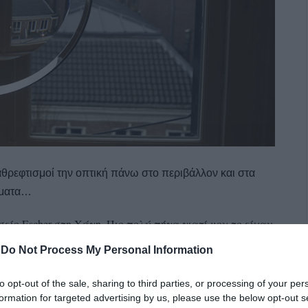
εφτισμοί την οπτική πάνω στο περιβάλλον και στα
ματα…
είο Escher στη Χάγη. Πιο πολύ πήγα γιατί μου το είχαν
εκεί άλλαξε πολλά από τους καθρεφτισμούς της μέρας,
-
Do Not Process My Personal Information
ρήκα να με περιμένει μήνυμα της αναγνώστριας
ευξη του σημαντικού Έλληνα φιλοσόφου Στέλιου
to opt-out of the sale, sharing to third parties, or processing of your per
formation for targeted advertising by us, please use the below opt-out s
πολιτισμού των δικαιωμάτων και αξιώσεων. Κάτι που