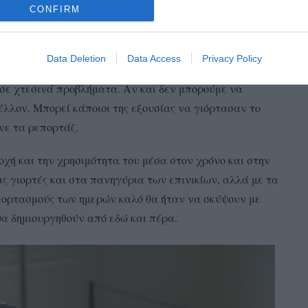
CONFIRM
νόμων του σήμερα στο αύριο.
 φωτογραφίες των έργων του να μάς ταξιδέψουν και
Data Deletion
Data Access
Privacy Policy
 του κράτους.
Μπορεί το ,ελληνικό πολιτικό σύστημα να
υσε χτεσινά προβλήματα. Αν και δεν μπορούμε να
λλον. Μπορεί κάποιοι της εξουσίας να γιόρτασαν το
νε τα ρεπορτάζ.
οχή και την χρησιμότητα του μέσα στον χρόνο και στην
ις γιορτές και στα πανηγύρια των επινικίων, αλλά με τα
εορτασμούς των ημερών καλό θα ήταν να σκύψουν με
θα δημιουργηθούν από εδώ και πέρα.