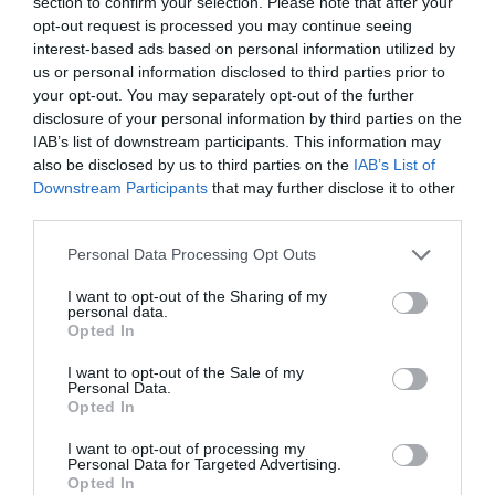
section to confirm your selection. Please note that after your
οικογένεια του ”οργισμένου”
opt-out request is processed you may continue seeing
interest-based ads based on personal information utilized by
νέου/ας να πληρώσει τα σπασμένα.
us or personal information disclosed to third parties prior to
Και ξεκινούν τα αιτήματα απαιτώντας σεβασμό
your opt-out. You may separately opt-out of the further
από τους καθηγητές τους. Τον σεβασμό δεν τον
disclosure of your personal information by third parties on the
αξιώνεις από τους άλλους αλλά τον επιβάλλει η
IAB’s list of downstream participants. This information may
also be disclosed by us to third parties on the
IAB’s List of
δική σας άμεμπτη μαθητική συμπεριφορά και
Downstream Participants
that may further disclose it to other
αξιοπρέπεια.
third parties.
Η μόνη-αν αληθεύει-σοβαρή καταγγελία είναι
Please note that this website/app uses one or more Google
Personal Data Processing Opt Outs
η τελευταία και αυτή, εδώ που τα λέμε,
services and may gather and store information including but
”βγάζει” μάτια για την ορθογραφία και τον
not limited to your visit or usage behaviour. You may click to
I want to opt-out of the Sharing of my
personal data.
grant or deny consent to Google and its third-party tags to
τονισμό της.
Opted In
use your data for below specified purposes in below Google
Φαντάζομαι σχόλια & όχι σχολεία εννοούν οι
consent section.
I want to opt-out of the Sale of my
συντάξαντες το υπόμνημα και υποθέτω ότι θα
Personal Data.
Opted In
είναι και οι ουραγοί της βαθμολογίας στην τάξη
τους και φυσικά αυτοί που ρέπουν προς τις
I want to opt-out of processing my
Personal Data for Targeted Advertising.
αταξίες ξεσηκώνοντας και τους
Opted In