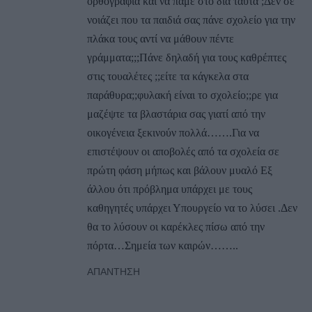
ορθογραφία και να πάμε στο δια ταύτα ;Δεν σε
νοιάζει που τα παιδιά σας πάνε σχολείο για την
πλάκα τους αντί να μάθουν πέντε
γράμματα;;;Πάνε δηλαδή για τους καθρέπτες
στις τουαλέτες ;;είτε τα κάγκελα στα
παράθυρα;;φυλακή είναι το σχολείο;;ρε για
μαζέψτε τα βλαστάρια σας γιατί από την
οικογένεια ξεκινούν πολλά…….Για να
επιστέψουν οι αποβολές από τα σχολεία σε
πρώτη φάση μήπως και βάλουν μυαλό Εξ
άλλου ότι πρόβλημα υπάρχει με τους
καθηγητές υπάρχει Υπουργείο να το λύσει .Δεν
θα το λύσουν οι καρέκλες πίσω από την
πόρτα…Σημεία των καιρών……..
ΑΠΆΝΤΗΣΗ