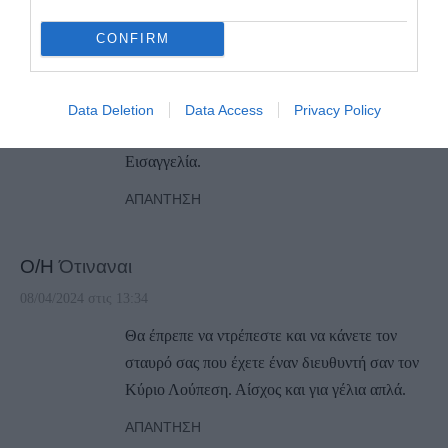
6) Το διοικητικό πρόβλημα θα είχε ληθεί αν
CONFIRM
γινόταν γνωστό στα εθνικά μέσα μαζικής
ενημέρωσης
7) Το διοικητικό πρόβλημα θα είχε ληθεί αν
Data Deletion
Data Access
Privacy Policy
γινόταν γνωστό σε Δευτεροβάθμια Σύρου και
Εισαγγελία.
ΑΠΆΝΤΗΣΗ
Ο/Η
Ότιναναι
08/04/2024 στις 13:34
Θα έπρεπε να ντρέπεστε και να κάνετε τον
σταυρό σας που έχετε έναν διευθυντή σαν τον
Κύριο Λούπεση. Αίσχος και για γέλια απλά.
ΑΠΆΝΤΗΣΗ