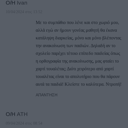
Ο/Η
Ivan
10/04/2024 στις 13:52
Με το συμπάθιο που λένε και στο χωριό μου,
αλλά εγώ αν ήμουν γονέας μαθητή θα έκανα
κατάληψη διαρκείας, μόνο και μόνο βλέποντας
την ανακοίνωση των παιδιών. Δηλαδή αν το
σχολείο παρέχει τέτοιο επίπεδο παιδείας όπως
η ορθογραφία της ανακοίνωσης, μας φταίει το
χαρτί τουαλέτας; Διότι χειρότερο από χαρτί
τουαλέτας είναι το απολυτήριο που θα πάρουν
αυτά τα παιδιά! Κλείστε το καλύτερα. Ντροπή!
ΑΠΆΝΤΗΣΗ
Ο/Η
ATH
09/04/2024 στις 08:54