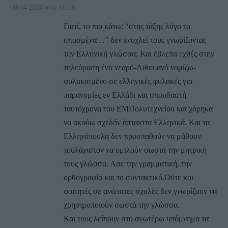
08/04/2024 στις 16:59
Γιατί, το πιο κάτω: “στης τάξης λόγο τα
σπασμένα…” δεν ενοχλεί τους γνωρίζοντας
την Ελληνική γλώσσα; Και έβλεπα εχθές στην
τηλεόραση ένα νεαρό-Λιθουανό νομίζω-
φυλακισμένο σε ελληνικές φυλακές για
παρανομίες εν Ελλάδι και σπουδαστή
ταυτόχρονα του ΕΜΠολυτεχνείου και χάρηκα
να ακούω σχεδόν άπταιστα Ελληνικά. Και τα
Ελληνόπουλα δεν προσπαθούν να μάθουν
τουλάχιστον να ομιλούν σωστά την μητρική
τους γλώσσα. Ασε την γραμματική, την
ορθογραφία και το συντακτικό.Ούτε και
φοιτητές σε ανώτατες σχολές δεν γνωρίζουν να
χρησιμοποιούν σωστά την γλώσσα.
Και τους λείπουν στο ανωτέρω υπόμνημα τα