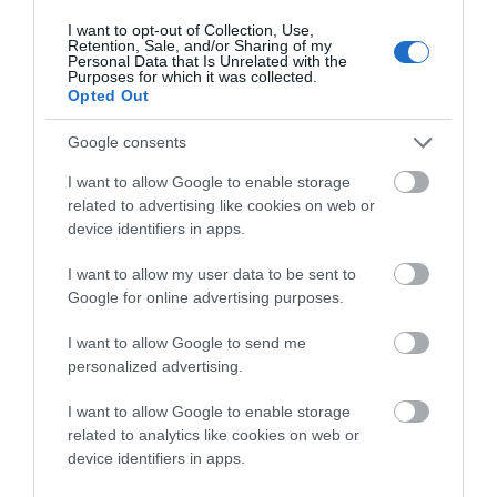
υπολοίπους(εκόντας και μή) σε τοιαύτες
I want to opt-out of Collection, Use,
εκδηλώσεις..
Retention, Sale, and/or Sharing of my
Personal Data that Is Unrelated with the
Λυπηρά γεγονότα της μαθητικής ζωής . O
Purposes for which it was collected.
tempora , o mores….
Opted Out
ΑΠΆΝΤΗΣΗ
Google consents
I want to allow Google to enable storage
related to advertising like cookies on web or
Ο/Η
Γονέας
device identifiers in apps.
08/04/2024 στις 16:48
I want to allow my user data to be sent to
1) Το γνωστικό επίπεδο του Γυμνασίου είναι
Google for online advertising purposes.
απαράδεκτο.
I want to allow Google to send me
2) Είναι πασιφανής η έλλειψη διοίκησης.
personalized advertising.
3) Τα αιτήματα των μαθητών είναι αληθινά.
Εδώ και μήνες η μικρή κοινωνία βοά.
I want to allow Google to enable storage
related to analytics like cookies on web or
4) Ο σύλλογος διδασκόντων λάμπει δια της
device identifiers in apps.
απουσίας.
5) Το κτίριο χρήζει ολικής ανακαίνισης.