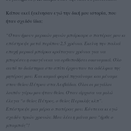
Κάπου εκεί ξεκίνησαν εγώ την δική μου ιστορία, που
ήταν σχεδόν ίδια:
“Όταν ήμουν μερικών μηνών μπάρκαρε ο πατέρας μου κι
επέστρεψε μετά περίπου 2,5 χρόνια. Εκείνη την παλιά
εποχή μερικά μπάρκα κράταγαν χρόνια για να
μπορέσει η οικογένεια να ορθοποδήσει οικονομικά. Όλο
αυτό το διάστημα στο σπίτι έρχονταν τα αδέλφια της
μητέρας μου. Και καμιά φορά πηγαίναμε και μέναμε
στου θείου Πέτρου στα Λειβάδια. Όλοι οι μεγάλοι
λοιπόν γύρω μου ήταν θείοι. Όταν άρχισα να μιλώ
έλεγα “ο θείος Πέτρος, ο θείος Περικλής κλπ”.
Επέστρεψε μια μέρα ο πατέρας μου. Κόντευα κι εγώ
σχεδόν τριών χρονών. Μου λέει η μάνα μου “ήρθε ο
μπαμπάς”!