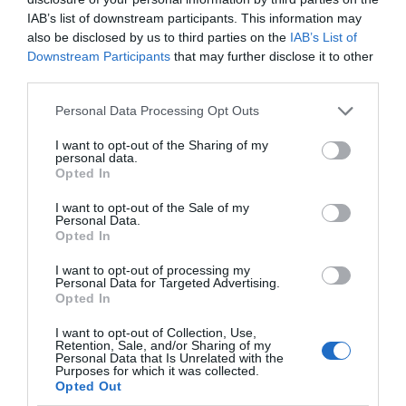
IAB’s list of downstream participants. This information may
Αποθήκευσε το όνομά μου, email, και τον ιστότοπο μου σε
also be disclosed by us to third parties on the
IAB’s List of
Downstream Participants
that may further disclose it to other
αυτόν τον πλοηγό για την επόμενη φορά που θα σχολιάσω.
third parties.
Please note that this website/app uses one or more Google
Personal Data Processing Opt Outs
services and may gather and store information including but
not limited to your visit or usage behaviour. You may click to
I want to opt-out of the Sharing of my
personal data.
grant or deny consent to Google and its third-party tags to
Opted In
use your data for below specified purposes in below Google
consent section.
I want to opt-out of the Sale of my
Personal Data.
Opted In
I want to opt-out of processing my
Personal Data for Targeted Advertising.
Opted In
I want to opt-out of Collection, Use,
Retention, Sale, and/or Sharing of my
Personal Data that Is Unrelated with the
Purposes for which it was collected.
Opted Out