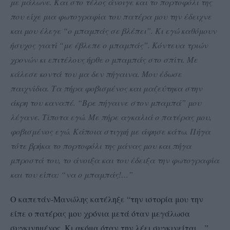
με μάλωνε. Και στο τέλος άνοιγε και το πορτοφόλι της
που είχε μια φωτογραφία του πατέρα μου την έδειχνε
και μου έλεγε “ο μπαμπάς σε βλέπει”. Κι εγώ καθόμουν
ήσυχος γιατί “με έβλεπε ο μπαμπάς”. Κόντευα τριών
χρονών κι επιτέλους ήρθε ο μπαμπάς στο σπίτι. Με
κάλεσε κοντά του μα δεν πήγαινα. Μου έδωσε
παιχνίδια. Τα πήρα φοβισμένος και μαζεύτηκα στην
άκρη του καναπέ. “Βρε πήγαινε στον μπαμπά” μου
λέγανε. Τίποτα εγώ. Με πήρε αγκαλιά ο πατέρας μου,
φοβισμένος εγώ. Κάποια στιγμή με άφησε κάτω. Πήγα
τότε βρήκα το πορτοφόλι της μάνας μου και πήγα
μπροστά του, το άνοιξα και του έδειξα την φωτογραφία
και του είπα: “να ο μπαμπάς!…”
Ο καπετάν-Μανώλης κατέληξε “την ιστορία μου την
είπε ο πατέρας μου χρόνια μετά όταν μεγάλωσα
συγκινημένος. Κι ακόμα όταν την λέει συγκινείται…”