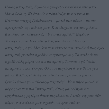
Ποιος μπαμπάς; Εγώ δεν γνώριζα κανέναν μπαμπά.
Μόνο θείους. Κι έτσι δεν πλησίαζα τον άγνωστο.
Κάποια στιγμή ξεθάρρεψα – μετά μια μέρα – με τις
προτροπές της μάνας μου. Και άρχισα να του μιλάω.
Και πως τον αποκαλώ; “Θείο-μπαμπά!” Ξερός ο
πατέρας μου. Πες μπαμπάς μου λένε. “Θείος-
μπαμπάς”, εγώ. Μα δεν του είπατε του παιδιού πως έχει
μπαμπά, ρωτάει σχεδόν νευριασμένος. Το παλεύουν
σχεδόν όλη μέρα να πω μπαμπάς. Τίποτα εγώ “θείος-
μπαμπάς”, κατέληγα. Όλοι οι μεγάλοι ήταν θείοι για
μένα. Κάπως έτσι έγινε ο πατέρας μου – μέχρι να
ξεκολλήσω εγώ – “θείος-μπαμπάς”. Μου πήρε μια-δυό
μέρες να τον πω “μπαμπά”, όπως μου εξηγούσε
αργότερα η μητέρα όταν μεγάλωσα. Αυτές τις μια-δύο
μέρες ο πατέρας μου σχεδόν νευριασμένος
μονολογούσε “άκου θείος-μπαμπάς”…