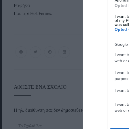
Advertis
Ραφήνα
Opted 
Για την Fast Ferries.
I want t
of my P
was col
Opted 
Google 
I want t
web or d
I want t
purpose
ΑΦΉΣΤΕ ΈΝΑ ΣΧΌΛΙΟ
I want 
I want t
Η ηλ. διεύθυνση σας δεν δημοσιεύεται.
Τα υποχρεωτικά πεδί
web or d