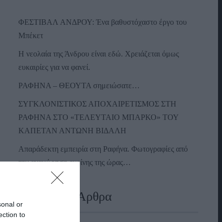
ΦΕΣΤΙΒΑΛ ΑΝΔΡΟΥ: Ένα βαθυστόχαστο έργο του
Μπέκετ
Η νεολαία της Άνδρου είναι εδώ. Χρειάζεται όμως
ευκαιρίες για να φανεί.
ΡΑΦΗΝΑ – ΘΕΟΥΤΑ σημειώσατε…
ΣΥΓΚΛΟΝΙΣΤΙΚΟΣ ΑΠΟΧΑΙΡΕΤΙΣΜΟΣ ΣΤΗ
ΡΑΦΗΝΑ ΣΤΟ «ΤΕΛΕΥΤΑΙΟ ΜΠΑΡΚΟ» ΤΟΥ
ΚΑΠΕΤΑΝ ΑΝΤΩΝΗ ΒΙΔΑΛΗ
Απαράδεκτη εμπειρία στη Ραφήνα. Φωτογραφίες από
την αναχώρηση εκείνης της ώρας…
Πρόσφατα Άρθρα
sonal or
ection to