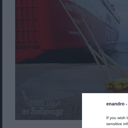
enandro 
If you wish 
sensitive in