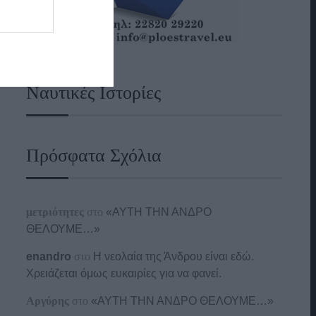
Ναυτικές Ιστορίες
Πρόσφατα Σχόλια
μετριότητες
στο
«ΑΥΤΗ ΤΗΝ ΑΝΔΡΟ
ΘΕΛΟΥΜΕ…»
enandro
στο
Η νεολαία της Άνδρου είναι εδώ.
Χρειάζεται όμως ευκαιρίες για να φανεί.
Αργύρης
στο
«ΑΥΤΗ ΤΗΝ ΑΝΔΡΟ ΘΕΛΟΥΜΕ…»