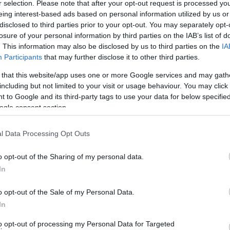
r selection. Please note that after your opt-out request is processed y
ία αρχείου
eing interest-based ads based on personal information utilized by us or
disclosed to third parties prior to your opt-out. You may separately opt-
LDEN STAR FERRIES
losure of your personal information by third parties on the IAB’s list of
. This information may also be disclosed by us to third parties on the
IA
 20/11/24
Participants
that may further disclose it to other third parties.
 that this website/app uses one or more Google services and may gath
ς προγραμματισμένης απεργίας από την ΠΝΟ την
including but not limited to your visit or usage behaviour. You may click 
την ημέρα δεν θα πραγματοποιήσει τα δρομολόγια του
 to Google and its third-party tags to use your data for below specifi
Ραφήνα (17:30) προς Άνδρο, Τήνο, Μύκονο.
ogle consent section.
 FAST FERRIES
l Data Processing Opt Outs
20/11/2024
o opt-out of the Sharing of my personal data.
In
. στην 24ωρη Πανεργατική Πανελλαδική απεργία της
o opt-out of the Sale of my Personal Data.
ύν τα εξής δρομολόγια του πλοίου μας Ε/Γ- Ο/Γ ΦΑΣΤ
In
-Τήνο-Μύκονο. Από Μύκονο 13:45 για Τήνο-Άνδρο-
to opt-out of processing my Personal Data for Targeted