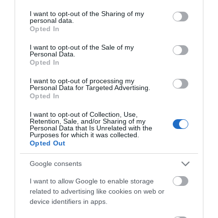
services and may gather and store information including but
not limited to your visit or usage behaviour. You may click to
I want to opt-out of the Sharing of my
personal data.
grant or deny consent to Google and its third-party tags to
Προτεινόμενα άρθρα
Opted In
use your data for below specified purposes in below Google
consent section.
I want to opt-out of the Sale of my
Personal Data.
Opted In
Φωτογραφίες-κειμήλια από καλοκαίρια στην Άνδρο –
I want to opt-out of processing my
Από τον 19ο αιώνα μέχρι και την δεκαετία του 1970
Personal Data for Targeted Advertising.
Opted In
ΟΡΜΟΣ ΚΟΡΘΙΟΥ: Όταν η φωτογραφία γίνεται μνήμη
I want to opt-out of Collection, Use,
Η Άνδρος συνεχίζει να μπαρκάρει…
Retention, Sale, and/or Sharing of my
Personal Data that Is Unrelated with the
Purposes for which it was collected.
ΠΡΟΣΟΧΗ: Πολύ υψηλός κίνδυνος πυρκαγιάς στις
Opted Out
Κυκλάδες
Google consents
ΧΩΡΟΤΑΞΙΚΟ ΓΙΑ ΤΟΝ ΤΟΥΡΙΣΜΟ: Η φέρουσα
I want to allow Google to enable storage
ικανότητα στο επίκεντρο
related to advertising like cookies on web or
device identifiers in apps.
Πρόσφατα Άρθρα