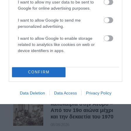
I want to allow my user data to be sent to
Google for online advertising purposes.
I want to allow Google to send me
ΔΥΟ ΚΑΛΟΚΑΙΡΙΝΑ
personalized advertising.
ΔΡΩΜΕΝΑ: Όταν η νέα
γενιά συναντά τη
I want to allow Google to enable storage
ναυτοσύνη του νησιού
related to analytics like cookies on web or
09/08/2026
device identifiers in apps.
ΠΡΟΣΟΧΗ: Πολύ υψηλός
κίνδυνος πυρκαγιάς στις
Κυκλάδες
CONFIRM
08/08/2026
Data Deletion
Data Access
Privacy Policy
Φωτογραφίες-κειμήλια από
καλοκαίρια στην Άνδρο –
Από τον 19ο αιώνα μέχρι
και την δεκαετία του 1970
08/08/2026