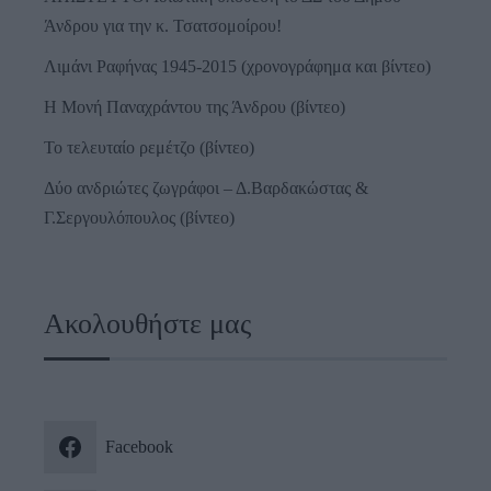
Άνδρου για την κ. Τσατσομοίρου!
Λιμάνι Ραφήνας 1945-2015 (χρονογράφημα και βίντεο)
Η Μονή Παναχράντου της Άνδρου (βίντεο)
Το τελευταίο ρεμέτζο (βίντεο)
Δύο ανδριώτες ζωγράφοι – Δ.Βαρδακώστας &
Γ.Σεργουλόπουλος (βίντεο)
Ακολουθήστε μας
Facebook