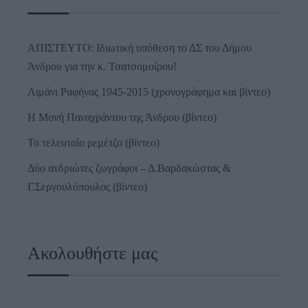
ΑΠΙΣΤΕΥΤΟ: Ιδιωτική υπόθεση το ΔΣ του Δήμου
Άνδρου για την κ. Τσατσομοίρου!
Λιμάνι Ραφήνας 1945-2015 (χρονογράφημα και βίντεο)
Η Μονή Παναχράντου της Άνδρου (βίντεο)
Το τελευταίο ρεμέτζο (βίντεο)
Δύο ανδριώτες ζωγράφοι – Δ.Βαρδακώστας &
Γ.Σεργουλόπουλος (βίντεο)
Ακολουθήστε μας