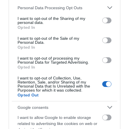
Please note that this website/app uses one or more Google
Personal Data Processing Opt Outs
services and may gather and store information including but
not limited to your visit or usage behaviour. You may click to
I want to opt-out of the Sharing of my
personal data.
grant or deny consent to Google and its third-party tags to
Opted In
use your data for below specified purposes in below Google
consent section.
I want to opt-out of the Sale of my
Personal Data.
Opted In
I want to opt-out of processing my
Personal Data for Targeted Advertising.
Opted In
I want to opt-out of Collection, Use,
Retention, Sale, and/or Sharing of my
Personal Data that Is Unrelated with the
Purposes for which it was collected.
Opted Out
Google consents
I want to allow Google to enable storage
related to advertising like cookies on web or