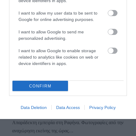
device identifiers in apps.
I want to allow my user data to be sent to
Google for online advertising purposes.
I want to allow Google to send me
Προτεινόμενα άρθρα
personalized advertising.
I want to allow Google to enable storage
related to analytics like cookies on web or
device identifiers in apps.
Η νεολαία της Άνδρου είναι εδώ. Χρειάζεται όμως
ευκαιρίες για να φανεί.
ΡΑΦΗΝΑ – ΘΕΟΥΤΑ σημειώσατε…
CONFIRM
ΣΥΓΚΛΟΝΙΣΤΙΚΟΣ ΑΠΟΧΑΙΡΕΤΙΣΜΟΣ ΣΤΗ
ΡΑΦΗΝΑ ΣΤΟ «ΤΕΛΕΥΤΑΙΟ ΜΠΑΡΚΟ» ΤΟΥ
Data Deletion
Data Access
Privacy Policy
ΚΑΠΕΤΑΝ ΑΝΤΩΝΗ ΒΙΔΑΛΗ
Απαράδεκτη εμπειρία στη Ραφήνα. Φωτογραφίες από την
αναχώρηση εκείνης της ώρας…