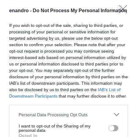
enandro -
Do Not Process My Personal Information
If you wish to opt-out of the sale, sharing to third parties, or
Προτεινόμενα άρθρα
processing of your personal or sensitive information for
targeted advertising by us, please use the below opt-out
section to confirm your selection. Please note that after your
opt-out request is processed you may continue seeing
Γιατί οι Τούρκοι συρρέουν στα ελληνικά νησιά
interest-based ads based on personal information utilized by
us or personal information disclosed to third parties prior to
ΕΚΔΗΛΩΣΕΙΣ ΤΩΝ ΗΜΕΡΩΝ: Παγοποιείο
your opt-out. You may separately opt-out of the further
Μαντζαβελάκη & Καΐρειος Βιβλιοθήκη
disclosure of your personal information by third parties on the
IAB’s list of downstream participants. This information may
ΦΕΣΤΙΒΑΛ ΑΝΔΡΟΥ: Ένα βαθυστόχαστο έργο του
also be disclosed by us to third parties on the
IAB’s List of
Μπέκετ
Downstream Participants
that may further disclose it to other
third parties.
Η νεολαία της Άνδρου είναι εδώ. Χρειάζεται όμως
Please note that this website/app uses one or more Google
Personal Data Processing Opt Outs
ευκαιρίες για να φανεί.
services and may gather and store information including but
not limited to your visit or usage behaviour. You may click to
I want to opt-out of the Sharing of my
ΡΑΦΗΝΑ – ΘΕΟΥΤΑ σημειώσατε…
personal data.
grant or deny consent to Google and its third-party tags to
Opted In