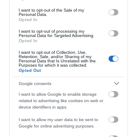
use your data for below specified purposes in below Google
consent section.
Πρόσφατα Άρθρα
I want to opt-out of the Sale of my
Personal Data.
Opted In
I want to opt-out of processing my
Γιατί οι Τούρκοι συρρέουν
Personal Data for Targeted Advertising.
Opted In
στα ελληνικά νησιά
08/08/2026
I want to opt-out of Collection, Use,
Retention, Sale, and/or Sharing of my
Personal Data that Is Unrelated with the
Purposes for which it was collected.
Opted Out
ΕΚΔΗΛΩΣΕΙΣ ΤΩΝ
ΗΜΕΡΩΝ: Παγοποιείο
Google consents
Μαντζαβελάκη & Καΐρειος
Βιβλιοθήκη
I want to allow Google to enable storage
related to advertising like cookies on web or
08/08/2026
device identifiers in apps.
ΦΕΣΤΙΒΑΛ ΑΝΔΡΟΥ: Ένα
I want to allow my user data to be sent to
βαθυστόχαστο έργο του
Google for online advertising purposes.
Μπέκετ
07/08/2026