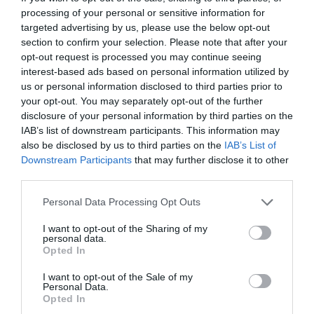
processing of your personal or sensitive information for
μάθαμε; Ευτυχώς δεν
targeted advertising by us, please use the below opt-out
section to confirm your selection. Please note that after your
πάθαμε…
opt-out request is processed you may continue seeing
interest-based ads based on personal information utilized by
us or personal information disclosed to third parties prior to
Οι 11 της πλειοψηφίας με τους δύο λογιστές στην μια
your opt-out. You may separately opt-out of the further
άκρη του μισοάδειου τραπεζιού. Οι δύο της
disclosure of your personal information by third parties on the
αντιπολίτευσης δεν διακρίνονται στην άλλη άκρη.
IAB’s list of downstream participants. This information may
Ενδιαμέσως το μικροπαραταξιακό χάος… Μερικές
also be disclosed by us to third parties on the
IAB’s List of
Downstream Participants
that may further disclose it to other
ενδεικτικές λεπτομέρειες του δημοτικού συμβούλιου της
third parties.
30ης Δεκεμβρίου 2015 δίνουν το “υπέροχο” πολιτικό
Please note that this website/app uses one or more Google
κλίμα που επικράτησε στην τελευταία συνεδριάση την
Personal Data Processing Opt Outs
services and may gather and store information including but
προτελευταία νύχτα του 2015 που είχε…
CONTINUE
not limited to your visit or usage behaviour. You may click to
I want to opt-out of the Sharing of my
Δημοτικό
personal data.
READING
grant or deny consent to Google and its third-party tags to
Opted In
Συμβούλιο
use your data for below specified purposes in below Google
30/12/15:
consent section.
I want to opt-out of the Sale of my
Μάθαμε!
Personal Data.
Opted In
Τι