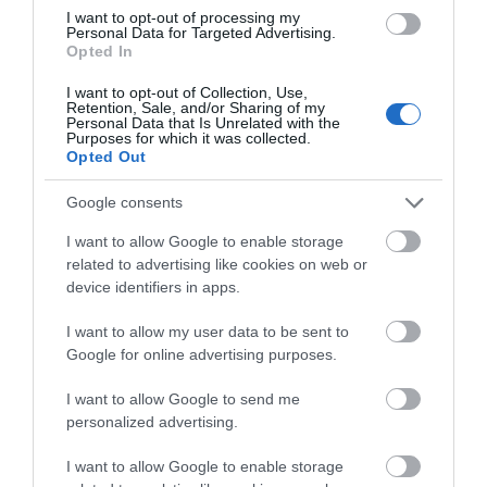
Μάθαμε;
I want to opt-out of processing my
Ευτυχώς
Personal Data for Targeted Advertising.
Opted In
Δεν
Πάθαμε…
I want to opt-out of Collection, Use,
Retention, Sale, and/or Sharing of my
Personal Data that Is Unrelated with the
Purposes for which it was collected.
Opted Out
Google consents
I want to allow Google to enable storage
related to advertising like cookies on web or
device identifiers in apps.
I want to allow my user data to be sent to
Κατηγορία:
ΠΟΛΙΤΙΚΗ
Δημοσίευση: 11/12/2015
Google for online advertising purposes.
Σχόλια: 12
Φταίει το ζαβό το ριζικό μας;
I want to allow Google to send me
personalized advertising.
Φταίει ο θεός που μας μισεί;
I want to allow Google to enable storage
Φταίει το κεφάλι το κακό