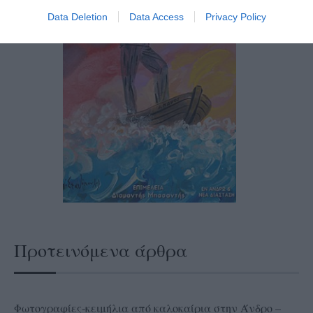
Data Deletion
Data Access
Privacy Policy
Προτεινόμενα άρθρα
Φωτογραφίες-κειμήλια από καλοκαίρια στην Άνδρο –