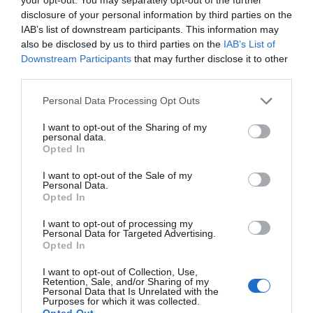
disclosure of your personal information by third parties on the
IAB’s list of downstream participants. This information may
also be disclosed by us to third parties on the
IAB’s List of
Downstream Participants
that may further disclose it to other
third parties.
Please note that this website/app uses one or more Google
Personal Data Processing Opt Outs
services and may gather and store information including but
not limited to your visit or usage behaviour. You may click to
I want to opt-out of the Sharing of my
personal data.
grant or deny consent to Google and its third-party tags to
Opted In
use your data for below specified purposes in below Google
consent section.
I want to opt-out of the Sale of my
Personal Data.
Opted In
I want to opt-out of processing my
Personal Data for Targeted Advertising.
Opted In
I want to opt-out of Collection, Use,
Retention, Sale, and/or Sharing of my
Personal Data that Is Unrelated with the
Purposes for which it was collected.
Opted Out