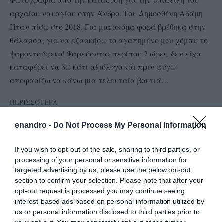
αρχαίου ναυαγίου στην Άνδρο. Του Δημοσθένη Αδάμη
Ήταν πίσω στο 2018. Για μια ακόμα φορά βρέθηκα στην
θάλασσα, για να εξασκήσω το αγαπημένο μου χόμπι: το
ψαροντούφεκο! Ψαρεύοντας περίπου 2 ώρες, δεν είχα
καταφέρει να δω κάτι αξιόλογο και πριν φύγω
αποφασίζω να κάνω μια τελευταία βουτιά…
ΠΕΡΙΣΣΟΤΕΡΑ
enandro -
Do Not Process My Personal Information
If you wish to opt-out of the sale, sharing to third parties, or
1
2
3
4
5
…
2,263
processing of your personal or sensitive information for
targeted advertising by us, please use the below opt-out
section to confirm your selection. Please note that after your
opt-out request is processed you may continue seeing
interest-based ads based on personal information utilized by
us or personal information disclosed to third parties prior to
your opt-out. You may separately opt-out of the further