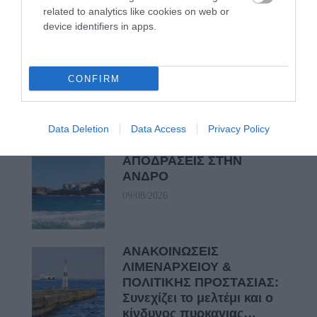
ΟΡΜΟΣ ΚΟΡΘΙΟΥ: Όταν η φωτογραφία γίνεται μνήμη
related to analytics like cookies on web or
device identifiers in apps.
ΦΕΣΤΙΒΑΛ ΑΝΔΡΟΥ: Ένα βαθυστόχαστο έργο του
Μπέκετ
CONFIRM
Πρόσφατα Άρθρα
Data Deletion
Data Access
Privacy Policy
ΑΠΟΔΡΑΣΕΙΣ ΣΤΗΝ
ΑΝΔΡΟ
09/08/2026
ΑΝΑΚΟΙΝΩΣΕΙΣ
ΛΙΜΕΝΑΡΧΕΙΟΥ &
ΠΟΛΙΤΙΚΗΣ ΠΡΟΣΤΑΣΙΑΣ:
Συνεχίζει το μελτέμι και ο
κίνδυνος πυρκαγιας…