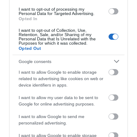
I want to opt-out of processing my
Personal Data for Targeted Advertising.
Opted In
I want to opt-out of Collection, Use,
Retention, Sale, and/or Sharing of my
Personal Data that Is Unrelated with the
Purposes for which it was collected.
Opted Out
Google consents
Προτεινόμενα άρθρα
I want to allow Google to enable storage
related to advertising like cookies on web or
device identifiers in apps.
Φωτογραφίες-κειμήλια από καλοκαίρια στην Άνδρο –
I want to allow my user data to be sent to
Από τον 19ο αιώνα μέχρι και την δεκαετία του 1970
Google for online advertising purposes.
Η Άνδρος συνεχίζει να μπαρκάρει…
I want to allow Google to send me
ΤΟ ΜΕΓΑΛΥΤΕΡΟ ΠΑΝΗΓΥΡΙ ΤΗΣ ΑΝΔΡΟΥ: Του
personalized advertising.
Σωτήρος στην Άρνη!…
I want to allow Google to enable storage