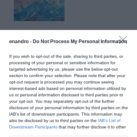
Προτεινόμενα άρθρα
enandro -
Do Not Process My Personal Information
If you wish to opt-out of the sale, sharing to third parties, or
processing of your personal or sensitive information for
ΠΡΟΣΟΧΗ: Πολύ υψηλός κίνδυνος πυρκαγιάς στις
targeted advertising by us, please use the below opt-out
Κυκλάδες
section to confirm your selection. Please note that after your
opt-out request is processed you may continue seeing
Η Άνδρος συνεχίζει να μπαρκάρει…
interest-based ads based on personal information utilized by
us or personal information disclosed to third parties prior to
Φωτογραφίες-κειμήλια από καλοκαίρια στην Άνδρο –
your opt-out. You may separately opt-out of the further
Από τον 19ο αιώνα μέχρι και την δεκαετία του 1970
disclosure of your personal information by third parties on the
IAB’s list of downstream participants. This information may
ΟΡΜΟΣ ΚΟΡΘΙΟΥ: Όταν η φωτογραφία γίνεται μνήμη
also be disclosed by us to third parties on the
IAB’s List of
Downstream Participants
that may further disclose it to other
ΧΩΡΟΤΑΞΙΚΟ ΓΙΑ ΤΟΝ ΤΟΥΡΙΣΜΟ: Η φέρουσα
third parties.