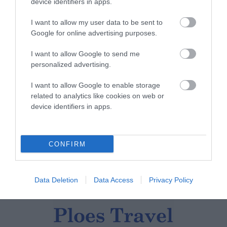
Από τον 19ο αιώνα μέχρι
device identifiers in apps.
και την δεκαετία του 1970
I want to allow my user data to be sent to
08/08/2026
Google for online advertising purposes.
ΟΡΜΟΣ ΚΟΡΘΙΟΥ: Όταν η
I want to allow Google to send me
φωτογραφία γίνεται μνήμη
personalized advertising.
08/08/2026
I want to allow Google to enable storage
related to analytics like cookies on web or
device identifiers in apps.
ΧΩΡΟΤΑΞΙΚΟ ΓΙΑ ΤΟΝ
ΤΟΥΡΙΣΜΟ: Η φέρουσα
ικανότητα στο επίκεντρο
CONFIRM
08/08/2026
Data Deletion
Data Access
Privacy Policy