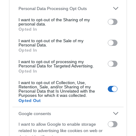
ικανότητα στο επίκεντρο
Please note that this website/app uses one or more Google
Personal Data Processing Opt Outs
services and may gather and store information including but
Πρόσφατα Άρθρα
not limited to your visit or usage behaviour. You may click to
I want to opt-out of the Sharing of my
personal data.
grant or deny consent to Google and its third-party tags to
Opted In
use your data for below specified purposes in below Google
consent section.
I want to opt-out of the Sale of my
ΔΥΟ ΚΑΛΟΚΑΙΡΙΝΑ
Personal Data.
Opted In
ΔΡΩΜΕΝΑ: Όταν η νέα
γενιά συναντά τη
I want to opt-out of processing my
ναυτοσύνη του νησιού
Personal Data for Targeted Advertising.
Opted In
09/08/2026
I want to opt-out of Collection, Use,
ΠΡΟΣΟΧΗ: Πολύ υψηλός
Retention, Sale, and/or Sharing of my
κίνδυνος πυρκαγιάς στις
Personal Data that Is Unrelated with the
Purposes for which it was collected.
Κυκλάδες
Opted Out
08/08/2026
Google consents
Φωτογραφίες-κειμήλια από
I want to allow Google to enable storage
καλοκαίρια στην Άνδρο –
related to advertising like cookies on web or