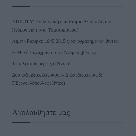
ΑΠΙΣΤΕΥΤΟ: Ιδιωτική υπόθεση το ΔΣ του Δήμου
Άνδρου για την κ. Τσατσομοίρου!
Λιμάνι Ραφήνας 1945-2015 (χρονογράφημα και βίντεο)
Η Μονή Παναχράντου της Άνδρου (βίντεο)
Το τελευταίο ρεμέτζο (βίντεο)
Δύο ανδριώτες ζωγράφοι – Δ.Βαρδακώστας &
Γ.Σεργουλόπουλος (βίντεο)
Ακολουθήστε μας