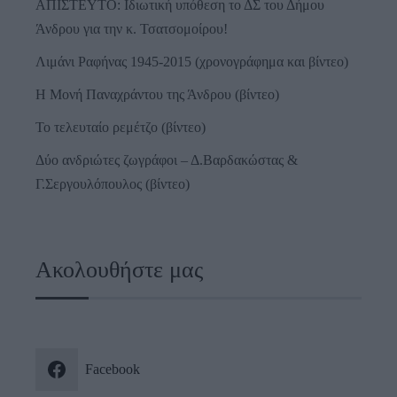
ΑΠΙΣΤΕΥΤΟ: Ιδιωτική υπόθεση το ΔΣ του Δήμου
Άνδρου για την κ. Τσατσομοίρου!
Λιμάνι Ραφήνας 1945-2015 (χρονογράφημα και βίντεο)
Η Μονή Παναχράντου της Άνδρου (βίντεο)
Το τελευταίο ρεμέτζο (βίντεο)
Δύο ανδριώτες ζωγράφοι – Δ.Βαρδακώστας &
Γ.Σεργουλόπουλος (βίντεο)
Ακολουθήστε μας
Facebook