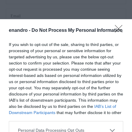
enandro -
Do Not Process My Personal Information
Αποθήκευσε το όνομά μου, email, και τον ιστότοπο μου σε
αυτόν τον πλοηγό για την επόμενη φορά που θα σχολιάσω.
If you wish to opt-out of the sale, sharing to third parties, or
processing of your personal or sensitive information for
targeted advertising by us, please use the below opt-out
section to confirm your selection. Please note that after your
opt-out request is processed you may continue seeing
interest-based ads based on personal information utilized by
us or personal information disclosed to third parties prior to
your opt-out. You may separately opt-out of the further
disclosure of your personal information by third parties on the
IAB’s list of downstream participants. This information may
also be disclosed by us to third parties on the
IAB’s List of
Downstream Participants
that may further disclose it to other
third parties.
Please note that this website/app uses one or more Google
Personal Data Processing Opt Outs