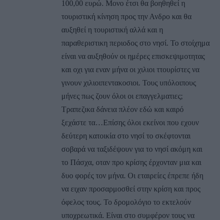
100,00 ευρώ. Μονο έτσι θα βοηθηθεί η
τουριστική κίνηση προς την Ανδρο και θα
αυξηθεί η τουριστική αλλά και η
παραθεριστικη περιοδος στο νησί. Το στοίχημα
είναι να αυξηθούν οι ημέρες επισκεψιμοτητας
και οχι για εναν μήνα οι χιλιοι ττουρίστες να
γινουν χιλιοιπεντακοσιοι. Τους υπόλοιπους
μήνες πως ζουν όλοι οι επαγγελματιες;
Τραπεζικα δάνεια πλέον εδώ και καιρό
ξεχάστε τα…Επίσης όλοι εκείνοι που εχουν
δεύτερη κατοικία στο νησί το σκέφτονται
σοβαρά να ταξιδέψουν για το νησί ακόμη και
το Πάσχα, οταν προ κρίσης έρχονταν μια και
δυο φορές τον μήνα. Οι εταιρείες έπρεπε ήδη
να ειχαν προσαρμοσθεί στην κρίση και προς
όφελος τους. Το δρομολόγιο το εκτελούν
υποχρεωτικά. Είναι στο συμφέρον τους να