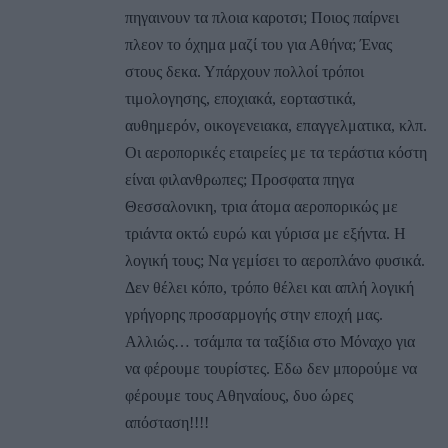
πηγαινουν τα πλοια καροτσι; Ποιος παίρνει
πλεον το όχημα μαζί του για Αθήνα; Ένας
στους δεκα. Υπάρχουν πολλοί τρόποι
τιμολογησης, εποχιακά, εορταστικά,
αυθημερόν, οικογενειακα, επαγγελματικα, κλπ.
Οι αεροπορικές εταιρείες με τα τεράστια κόστη
είναι φιλανθρωπες; Προσφατα πηγα
Θεσσαλονικη, τρια άτομα αεροπορικώς με
τριάντα οκτώ ευρώ και γύρισα με εξήντα. Η
λογική τους; Να γεμίσει το αεροπλάνο φυσικά.
Δεν θέλει κόπο, τρόπο θέλει και απλή λογική
γρήγορης προσαρμογής στην εποχή μας.
Αλλιώς… τσάμπα τα ταξίδια στο Μόναχο για
να φέρουμε τουρίστες. Εδω δεν μπορούμε να
φέρουμε τους Αθηναίους, δυο ώρες
απόσταση!!!!