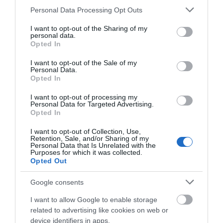
Please note that this website/app uses one or more Google
Personal Data Processing Opt Outs
services and may gather and store information including but
not limited to your visit or usage behaviour. You may click to
I want to opt-out of the Sharing of my
personal data.
grant or deny consent to Google and its third-party tags to
Opted In
use your data for below specified purposes in below Google
consent section.
I want to opt-out of the Sale of my
Personal Data.
Opted In
I want to opt-out of processing my
Personal Data for Targeted Advertising.
Opted In
I want to opt-out of Collection, Use,
Retention, Sale, and/or Sharing of my
Personal Data that Is Unrelated with the
Purposes for which it was collected.
Opted Out
Google consents
I want to allow Google to enable storage
related to advertising like cookies on web or
device identifiers in apps.