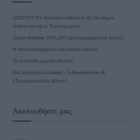
ΑΠΙΣΤΕΥΤΟ: Ιδιωτική υπόθεση το ΔΣ του Δήμου
Άνδρου για την κ. Τσατσομοίρου!
Λιμάνι Ραφήνας 1945-2015 (χρονογράφημα και βίντεο)
Η Μονή Παναχράντου της Άνδρου (βίντεο)
Το τελευταίο ρεμέτζο (βίντεο)
Δύο ανδριώτες ζωγράφοι – Δ.Βαρδακώστας &
Γ.Σεργουλόπουλος (βίντεο)
Ακολουθήστε μας