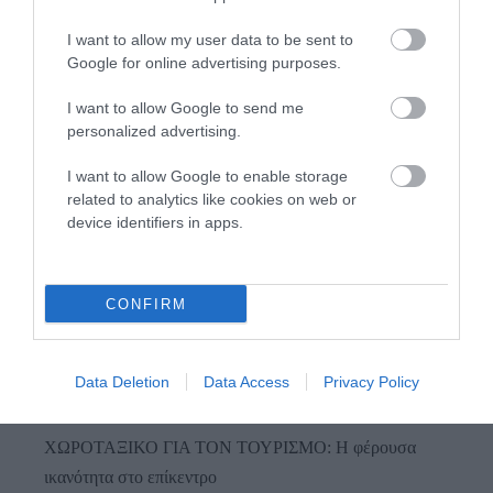
I want to allow my user data to be sent to
Google for online advertising purposes.
I want to allow Google to send me
Προτεινόμενα άρθρα
personalized advertising.
I want to allow Google to enable storage
related to analytics like cookies on web or
device identifiers in apps.
Φωτογραφίες-κειμήλια από καλοκαίρια στην Άνδρο –
Από τον 19ο αιώνα μέχρι και την δεκαετία του 1970
ΟΡΜΟΣ ΚΟΡΘΙΟΥ: Όταν η φωτογραφία γίνεται μνήμη
CONFIRM
Η Άνδρος συνεχίζει να μπαρκάρει…
ΠΡΟΣΟΧΗ: Πολύ υψηλός κίνδυνος πυρκαγιάς στις
Data Deletion
Data Access
Privacy Policy
Κυκλάδες
ΧΩΡΟΤΑΞΙΚΟ ΓΙΑ ΤΟΝ ΤΟΥΡΙΣΜΟ: Η φέρουσα
ικανότητα στο επίκεντρο