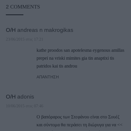
2
COMMENTS
Ο/Η
andreas n makrogikas
23/06/2015 στις 17:21
kathe proodos san apotelesma eygenous amillas
prepei na vriski mimites gia tin anaptixi tis
patridos kai tis androu
ΑΠΆΝΤΗΣΗ
Ο/Η
adonis
10/06/2015 στις 07:46
Ο βαπόραρος των Στεφάνου είναι στο Σουέζ
και σύντομα θα περάσει τη διώρυγα για να <<