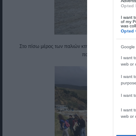
Advertis
Opted 
I want t
of my P
was col
Opted 
Στο πίσω μέρος των παλιών κτηρίων του λιμανιού. Μπ
Google 
που έγινε ένας πρώτος κ
I want t
web or d
I want t
purpose
I want 
I want t
web or d