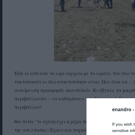
Είδε κι από είδε το λιμεναρχείο με το λιμάνι, που όλο τ
τακτοποιούν κι όλο ατακτοποίητο είναι. Που όλοι να 
συσώρευση προσφοράς σκουπιδιών. Κι έβγαλε τα μικρά 
περιβάλλοντος – να καθαρίσουν τον Νειμποριό. Ευτυχώς
περιβάλλον!
enandro 
Θα πείτε “τι σχέση έχει η μέρα περιβάλλοντος του ΟΗΕ
If you wish 
της απελπισίας; Έχουν και παραέχουν! Δείτε τις φωτο
sensitive in