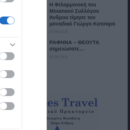
Η Φιλαρμονική του
Μουσικού Συλλόγου
Άνδρου τίμησε τον
μοναδικό Γιώργο Κατσαρό
05/08/2026
ΡΑΦΗΝΑ – ΘΕΟΥΤΑ
σημειώσατε…
05/08/2026