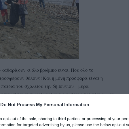
ο καθαρίζουν κι όλο βρώμικο είναι. Που όλο το
…προσφέρουν θέλουν! Και η μόνη προσφορά είναι η
παιδιά του σχολείου την 5η Ιουνίου – μέρα
 που είναι οι μικροί και θυμίζουν στους μεγάλους …το
-
Do Not Process My Personal Information
 και τα παιδιά που καθάριζαν την παραλία με το λιμάνι
to opt-out of the sale, sharing to third parties, or processing of your per
γραφίες των παιδιών που καθαρίζουν την παραλία. Και
formation for targeted advertising by us, please use the below opt-out s