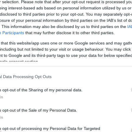
r selection. Please note that after your opt-out request is processed y
νι της Χώρας οι μεγάλοι και βγάλτε συμπέρασμα.
eing interest-based ads based on personal information utilized by us or
disclosed to third parties prior to your opt-out. You may separately opt-
 τους. Πρώτα οι μικροί δίνουν το παράδειγμα. Και μετά
losure of your personal information by third parties on the IAB’s list of
 ή παρατάνε ότι έχουν και δεν έχουν παντού…Τα
. This information may also be disclosed by us to third parties on the
IA
Participants
that may further disclose it to other third parties.
 that this website/app uses one or more Google services and may gath
including but not limited to your visit or usage behaviour. You may click 
 to Google and its third-party tags to use your data for below specifi
ogle consent section.
l Data Processing Opt Outs
o opt-out of the Sharing of my personal data.
In
o opt-out of the Sale of my Personal Data.
In
to opt-out of processing my Personal Data for Targeted