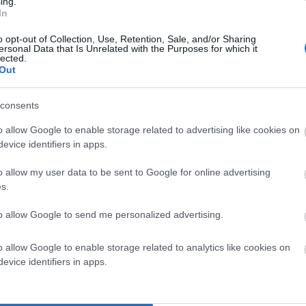
ing.
In
o opt-out of Collection, Use, Retention, Sale, and/or Sharing
ersonal Data that Is Unrelated with the Purposes for which it
lected.
Out
άζα, μια σάπια βάρκα, πεταμένα καδρόνια! Και ευτυχώς
consents
αθαρισμός τις προάλλες!!!
o allow Google to enable storage related to advertising like cookies on
evice identifiers in apps.
o allow my user data to be sent to Google for online advertising
s.
to allow Google to send me personalized advertising.
o allow Google to enable storage related to analytics like cookies on
evice identifiers in apps.