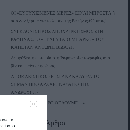
ΟΙ «ΕΥΤΥΧΙΣΜΕΝΕΣ ΜΕΡΕΣ» ΕΙΝΑΙ ΜΠΡΟΣΤΑ ή
όσα δεν ξέρετε για το λιμάνι της Ραφήνας-Θέουτας!…
ΣΥΓΚΛΟΝΙΣΤΙΚΟΣ ΑΠΟΧΑΙΡΕΤΙΣΜΟΣ ΣΤΗ
ΡΑΦΗΝΑ ΣΤΟ «ΤΕΛΕΥΤΑΙΟ ΜΠΑΡΚΟ» ΤΟΥ
ΚΑΠΕΤΑΝ ΑΝΤΩΝΗ ΒΙΔΑΛΗ
Απαράδεκτη εμπειρία στη Ραφήνα. Φωτογραφίες από
βίντεο εκείνης της ώρας…
ΑΠΟΚΛΕΙΣΤΙΚΟ: «ΕΤΣΙ ΑΝΑΚΑΛΥΨΑ ΤΟ
ΣΗΜΑΝΤΙΚΟ ΑΡΧΑΙΟ ΝΑΥΑΓΙΟ ΤΗΣ
ΑΝΔΡΟΥ!…»
«ΑΥΤΗ ΤΗΝ ΑΝΔΡΟ ΘΕΛΟΥΜΕ…»
sonal or
Πρόσφατα Άρθρα
ection to