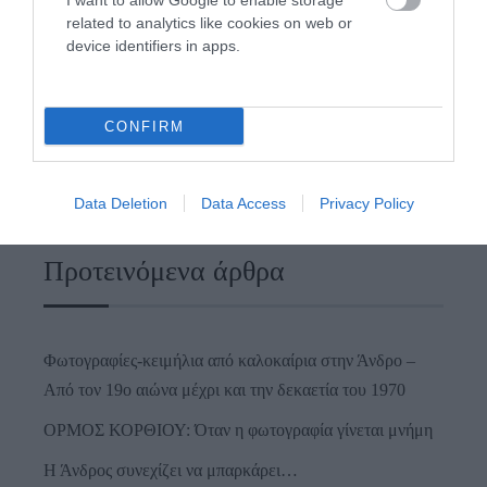
I want to allow Google to enable storage
related to analytics like cookies on web or
device identifiers in apps.
CONFIRM
Data Deletion
Data Access
Privacy Policy
Προτεινόμενα άρθρα
Φωτογραφίες-κειμήλια από καλοκαίρια στην Άνδρο –
Από τον 19ο αιώνα μέχρι και την δεκαετία του 1970
ΟΡΜΟΣ ΚΟΡΘΙΟΥ: Όταν η φωτογραφία γίνεται μνήμη
Η Άνδρος συνεχίζει να μπαρκάρει…