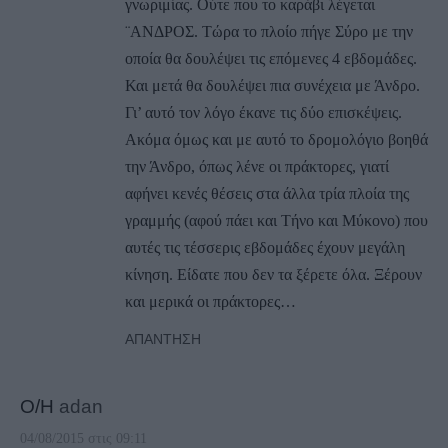
γνωριμίας. Ούτε που το καράβι λέγεται
¨ΑΝΔΡΟΣ. Τώρα το πλοίο πήγε Σύρο με την
οποία θα δουλέψει τις επόμενες 4 εβδομάδες.
Και μετά θα δουλέψει πια συνέχεια με Άνδρο.
Γι’ αυτό τον λόγο έκανε τις δύο επισκέψεις.
Ακόμα όμως και με αυτό το δρομολόγιο βοηθά
την Άνδρο, όπως λένε οι πράκτορες, γιατί
αφήνει κενές θέσεις στα άλλα τρία πλοία της
γραμμής (αφού πάει και Τήνο και Μύκονο) που
αυτές τις τέσσερις εβδομάδες έχουν μεγάλη
κίνηση. Είδατε που δεν τα ξέρετε όλα. Ξέρουν
και μερικά οι πράκτορες…
ΑΠΆΝΤΗΣΗ
Ο/Η
adan
04/08/2015 στις 09:11