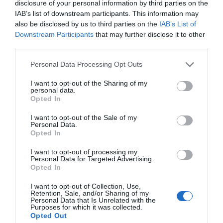
disclosure of your personal information by third parties on the
IAB’s list of downstream participants. This information may
also be disclosed by us to third parties on the
IAB’s List of
Downstream Participants
that may further disclose it to other
third parties.
Please note that this website/app uses one or more Google
Personal Data Processing Opt Outs
services and may gather and store information including but
not limited to your visit or usage behaviour. You may click to
I want to opt-out of the Sharing of my
personal data.
grant or deny consent to Google and its third-party tags to
Opted In
use your data for below specified purposes in below Google
consent section.
I want to opt-out of the Sale of my
Personal Data.
Opted In
I want to opt-out of processing my
Personal Data for Targeted Advertising.
Opted In
I want to opt-out of Collection, Use,
Retention, Sale, and/or Sharing of my
Personal Data that Is Unrelated with the
Purposes for which it was collected.
Προτεινόμενα άρθρα
Opted Out