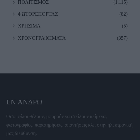
ΠΟΛΙΤΙΣΜΟΣ
(1,115)
ΦΩΤΟΡΕΠΟΡΤΑΖ
(82)
ΧΡΗΣΙΜΑ
(5)
ΧΡΟΝΟΓΡΑΦΗΜΑΤΑ
(357)
ΕΝ ΆΝΔΡΩ
Όσοι φίλοι θέλουν, μπορούν να στείλουν κείμενα,
φωτογραφίες, παρατηρήσεις, απαντήσεις κλπ στην ηλεκτρονική
μας διεύθυνση.