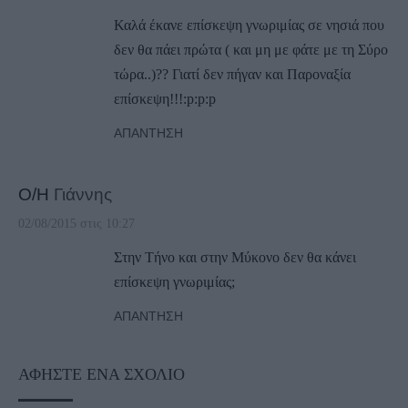
Καλά έκανε επίσκεψη γνωριμίας σε νησιά που
δεν θα πάει πρώτα ( και μη με φάτε με τη Σύρο
τώρα..)?? Γιατί δεν πήγαν και Παροναξία
επίσκεψη!!!:p:p:p
ΑΠΆΝΤΗΣΗ
Ο/Η
Γιάννης
02/08/2015 στις 10:27
Στην Τήνο και στην Μύκονο δεν θα κάνει
επίσκεψη γνωριμίας;
ΑΠΆΝΤΗΣΗ
ΑΦΉΣΤΕ ΈΝΑ ΣΧΌΛΙΟ