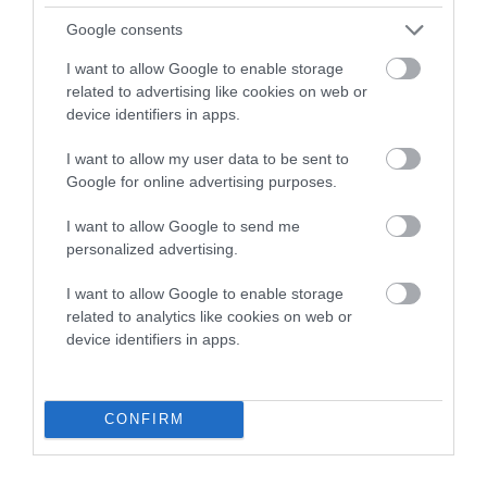
Google consents
Η Φιλαρμονική του Μουσικού Συλλόγου Άνδρου τίμησε
I want to allow Google to enable storage
related to advertising like cookies on web or
τον μοναδικό Γιώργο Κατσαρό
device identifiers in apps.
Απαράδεκτη εμπειρία στη Ραφήνα. Φωτογραφίες από
I want to allow my user data to be sent to
βίντεο εκείνης της ώρας…
Google for online advertising purposes.
Η ΥΔΡΟΦΟΡΑ ΤΟΥ ΕΠΑΡΧΕΙΟΥ ΧΑΘΗΚΕ! ΟΠΩΣ
I want to allow Google to send me
ΧΑΘΗΚΑΝ ΚΑΙ ΟΙ ΑΣΦΑΛΤΟΣΤΡΩΣΕΙΣ ΤΟΥ
personalized advertising.
ΕΠΑΡΧΕΙΟΥ! ΟΙ ΕΥΘΥΝΕΣ ΟΜΩΣ
ΠΑΡΑΜΕΝΟΥΝ…
I want to allow Google to enable storage
related to analytics like cookies on web or
ΑΠΟΚΛΕΙΣΤΙΚΟ: «ΕΤΣΙ ΑΝΑΚΑΛΥΨΑ ΤΟ
device identifiers in apps.
ΣΗΜΑΝΤΙΚΟ ΑΡΧΑΙΟ ΝΑΥΑΓΙΟ ΤΗΣ ΑΝΔΡΟΥ!…»
ΑΝΟΙΧΤΗ ΕΠΙΣΤΟΛΗ ΠΑΛΑΙΟΠΟΛΗΣ: Προς K.
CONFIRM
Μητσοτάκη, N. Κακλαμάνη, K. Χατζηδάκη