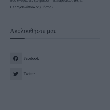
Δύο ανδριώτες ζωγράφοι – Δ.Βαρδακώστας &
Γ.Σεργουλόπουλος (βίντεο)
Ακολουθήστε μας
Facebook
Twitter