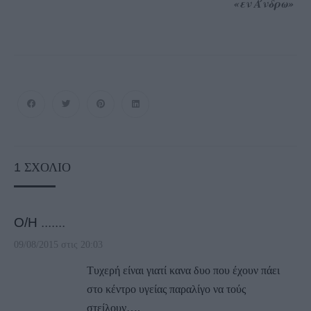
«εν Άνδρω»
1
ΣΧΌΛΙΟ
Ο/Η
.......
09/08/2015 στις 20:03
Τυχερή είναι γιατί κανα δυο που έχουν πάει
στο κέντρο υγείας παραλίγο να τούς
στείλουν….