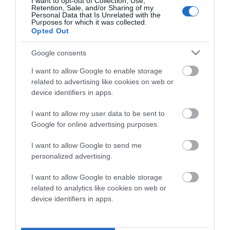
I want to opt-out of Collection, Use,
Retention, Sale, and/or Sharing of my
Personal Data that Is Unrelated with the
Purposes for which it was collected.
Opted Out
Google consents
Προτεινόμενα άρθρα
I want to allow Google to enable storage
related to advertising like cookies on web or
device identifiers in apps.
ΦΕΣΤΙΒΑΛ ΑΝΔΡΟΥ: Ένα βαθυστόχαστο έργο του
I want to allow my user data to be sent to
Μπέκετ
Google for online advertising purposes.
Η νεολαία της Άνδρου είναι εδώ. Χρειάζεται όμως
I want to allow Google to send me
ευκαιρίες για να φανεί.
personalized advertising.
ΡΑΦΗΝΑ – ΘΕΟΥΤΑ σημειώσατε…
I want to allow Google to enable storage
ΣΥΓΚΛΟΝΙΣΤΙΚΟΣ ΑΠΟΧΑΙΡΕΤΙΣΜΟΣ ΣΤΗ
related to analytics like cookies on web or
ΡΑΦΗΝΑ ΣΤΟ «ΤΕΛΕΥΤΑΙΟ ΜΠΑΡΚΟ» ΤΟΥ
device identifiers in apps.
ΚΑΠΕΤΑΝ ΑΝΤΩΝΗ ΒΙΔΑΛΗ