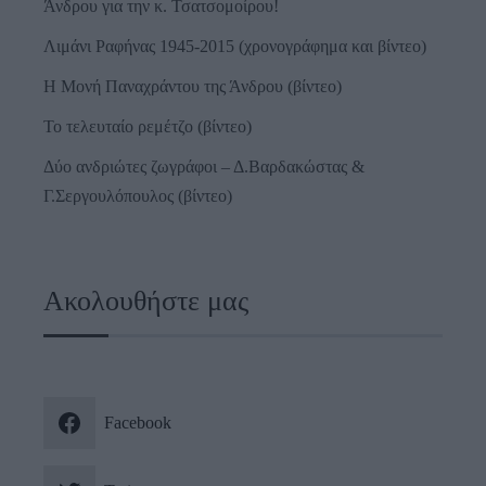
Άνδρου για την κ. Τσατσομοίρου!
Λιμάνι Ραφήνας 1945-2015 (χρονογράφημα και βίντεο)
Η Μονή Παναχράντου της Άνδρου (βίντεο)
Το τελευταίο ρεμέτζο (βίντεο)
Δύο ανδριώτες ζωγράφοι – Δ.Βαρδακώστας &
Γ.Σεργουλόπουλος (βίντεο)
Ακολουθήστε μας
Facebook