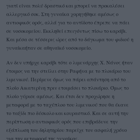
γιατί είναι πολύ δραστικό και μπορεί να προκαλέσει
αλλεργικό σοκ. Στη γυναίκα χορηγήθηκε αμέσως ο
αντιοφικός ορός, αλλά για το αντίδοτο έπρεπε να πάει
σε νοσοκομείου. Εκκληθεί επειγόντως πίσω το καράβι.
Και μέσα σε τέσσερις ώρες από το δάγκωμα του φιδιού
η
γυναίκα
ήταν σε αθηναϊκό νοσοκομείο.
Αν δεν υπήρχε καράβι τότε ο λιμενάρχης Χ. Νάνος ήταν
έτοιμος να την στείλει στην Ραφήνα με το πλοιάριο του
λιμενικού. Περίμενε όμως να πάρει απάντηση από το
πλοίο Αικατερίνη πριν ετοιμάσει το πλοιάριο. Όμως το
πλοίο γύρισε αμέσως. Και έτσι δεν προχώρησε η
μεταφορά με το ταχύπλοο του λιμενικού που θα έκανε
το ταξίδι πιο δύσκολο και κουραστικό. Και σε αυτή την
περίπτωση ο αντιοφικός ορός που επιβράδυνε την
εξάπλωση του δηλητηρίου παρείχε τον ασφαλή χρόνο
για την μεταφορά της γυναίκας.