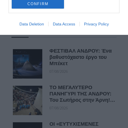
Απαράδεκτη εμπειρία στη Ραφήνα. Φωτογραφίες από την
CONFIRM
αναχώρηση εκείνης της ώρας…
Data Deletion
Data Access
Privacy Policy
Πρόσφατα Άρθρα
ΦΕΣΤΙΒΑΛ ΑΝΔΡΟΥ: Ένα
βαθυστόχαστο έργο του
Μπέκετ
07/08/2026
ΤΟ ΜΕΓΑΛΥΤΕΡΟ
ΠΑΝΗΓΥΡΙ ΤΗΣ ΑΝΔΡΟΥ:
Του Σωτήρος στην Άρνη!…
07/08/2026
ΟΙ «ΕΥΤΥΧΙΣΜΕΝΕΣ