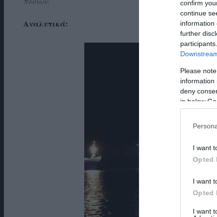
πλοίων.
confirm you
continue se
Αναλυτικά:
information 
further disc
participants
Downstream 
Please note
information 
deny consent
in below Go
Persona
I want t
Opted 
I want t
Opted 
I want 