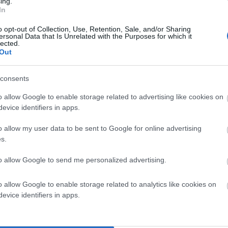
ing.
In
o opt-out of Collection, Use, Retention, Sale, and/or Sharing
ersonal Data that Is Unrelated with the Purposes for which it
lected.
50 επιβάτες, 100 ΙΧ και 30 φορτηγά.
Out
ου 500 επιβάτες, 100 ΙΧ και 20 φορτηγά.
consents
αφήνα 700 περίπου επιβάτες, 130 ΙΧ και 15 φορτηγά.
o allow Google to enable storage related to advertising like cookies on
evice identifiers in apps.
ρηση στην Τήνο περίπου μια ολόκληρη ώρα.
o allow my user data to be sent to Google for online advertising
βάτες, 200 ΙΧ και 30 φορτηγά.
Τέλος στις επιστροφές
–
s.
ου 700 επιβάτες και 200 ΙΧ.
to allow Google to send me personalized advertising.
0 επιβάτες προς και από τα τρία νησιά της γραμμής.
o allow Google to enable storage related to analytics like cookies on
χεδόν 5ημερος αποκλεισμός (απαγορευτικό + απεργίας)
evice identifiers in apps.
τικών επιβατών, επισκεπτών κλπ.