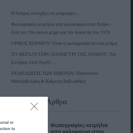
Η Άνδρος συνεχίζει να μπαρκάρει…
Φωτογραφίες-κειμήλια από καλοκαίρια στην Άνδρο –
Από τον 19ο αιώνα μέχρι και την δεκαετία του 1970
ΟΡΜΟΣ ΚΟΡΘΙΟΥ: Όταν η φωτογραφία γίνεται μνήμη
ΤΟ ΜΕΓΑΛΥΤΕΡΟ ΠΑΝΗΓΥΡΙ ΤΗΣ ΑΝΔΡΟΥ: Του
Σωτήρος στην Άρνη!…
ΕΚΔΗΛΩΣΕΙΣ ΤΩΝ ΗΜΕΡΩΝ: Παγοποιείο
Μαντζαβελάκη & Καΐρειος Βιβλιοθήκη
Πρόσφατα Άρθρα
sonal or
Φωτογραφίες-κειμήλια
ection to
από καλοκαίρια στην