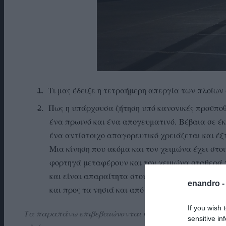
Τι μας έδειξε η τετραήμερη απεργία των πλοίων 
—
Πως η υπάρχουσα ζήτηση υπό κανονικές προϋποθέ
–
ένα πρωινό και ένα απογευματινό.
Βέβαια σε έ
ένα αντίστοιχο απαγορευτικό χρειάζεται και έξ
Μια κίνηση που ακόμα και τον χειμώνα έχει στοι
φορτηγά μεταφέρουν και τον χειμώνα σταθερά 
και είναι απαραίτητα στους νησιώτες. ‘Οπως κα
enandro 
και προς τα νησιά και από και προς το κέντρο (δο
If you wish 
Τα παραπάνω επιβεβαιώνονται και με τα σημερινά νο
sensitive in