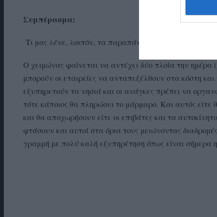
Συμπέρασμα:
Τι μας λένε, λοιπόν, τα παραπάνω ενδεικτικά στοιχεία
–
–
Ο χειμώνας φαίνεται να αντέχει δύο πλοία την ημέρα 
μπορούν οι εταιρείες να ανταπεξέλθουν στα κόστη και 
εξυπηρετούν τα νησιά και οι ανάγκες πρέπει να οργα
τότε κάποιος θα πληρώσει το μάρμαρο. Και αυτός είτε 
και θα αποχωρήσουν είτε οι επιβάτες και τα αυτοκίνη
φτάσουν και αυτοί στα όρια τους μειώνοντας διαδρομέ
γραμμή με πολύ καλή εξυπηρέτηση όπως είναι σήμερα η