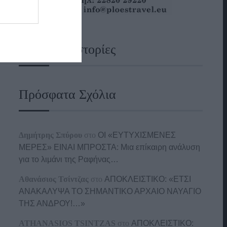
Ναυτικές Ιστορίες
Πρόσφατα Σχόλια
Δημήτρης Σπύρου
στο
ΟΙ «ΕΥΤΥΧΙΣΜΕΝΕΣ
ΜΕΡΕΣ» ΕΙΝΑΙ ΜΠΡΟΣΤΑ: Μια επίκαιρη ανάλυση
για το λιμάνι της Ραφήνας…
Αθανάσιος Τσίντζας
στο
ΑΠΟΚΛΕΙΣΤΙΚΟ: «ΕΤΣΙ
ΑΝΑΚΑΛΥΨΑ ΤΟ ΣΗΜΑΝΤΙΚΟ ΑΡΧΑΙΟ ΝΑΥΑΓΙΟ
ΤΗΣ ΑΝΔΡΟΥ!…»
ATHANASIOS TSINTZAS
στο
ΑΠΟΚΛΕΙΣΤΙΚΟ: