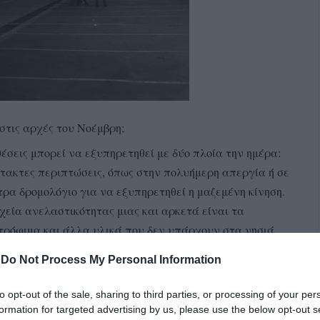
στις αρχές του Νοέμβρη;
σεις μπορεί να εξυπηρετηθεί με δύο πλοία την ημέρα:
κτακτες περιπτώσεις, όπως στην πολυήμερη απεργία ή σε
τρα δρομολόγιο για να εξυπηρετηθεί η μαζεμένη κίνηση.
χεία ανελαστικότητας μιας και αρκετά είναι τα
τρόφιμα και άλλα υλικά που δεν υπάρχουν στα νησιά
ι αρκετοί άνθρωποι και αυτοκινήτα μετακινούνται από
-
Do Not Process My Personal Information
υλειές, αγορές, επισκέψεις, ισατρική φροντίδα, κλπ).
to opt-out of the sale, sharing to third parties, or processing of your per
ύμερα επιβατών, αυτοκινήτων και φορτηγών των
formation for targeted advertising by us, please use the below opt-out s