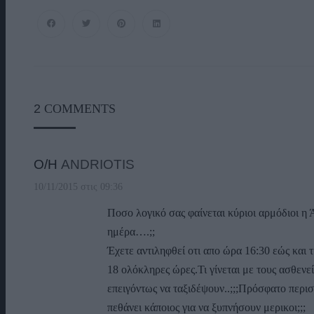
2
COMMENTS
Ο/Η
ANDRIOTIS
10/11/2015 στις 09:36
Ποσο λογικό σας φαίνεται κύριοι αρμόδιοι η
ημέρα….;;
Έχετε αντιληφθεί οτι απο ώρα 16:30 εώς και 
18 ολόκληρες ώρες.Τι γίνεται με τους ασθενεί
επειγόντως να ταξιδέψουν..;;;Πρόσφατο περισ
πεθάνει κάποιος για να ξυπνήσουν μερικοι;;;