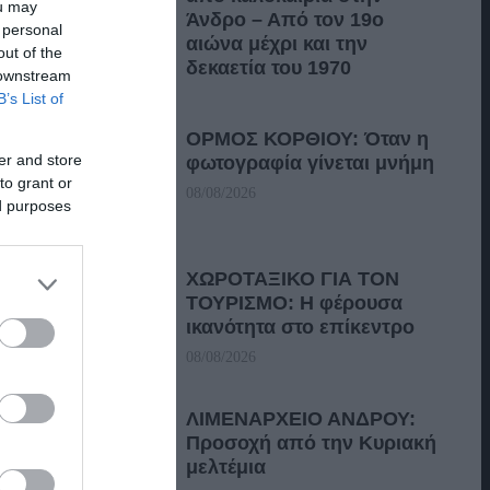
ou may
Άνδρο – Από τον 19ο
 personal
αιώνα μέχρι και την
out of the
δεκαετία του 1970
 downstream
B’s List of
08/08/2026
ΟΡΜΟΣ ΚΟΡΘΙΟΥ: Όταν η
er and store
φωτογραφία γίνεται μνήμη
to grant or
08/08/2026
ed purposes
ΧΩΡΟΤΑΞΙΚΟ ΓΙΑ ΤΟΝ
ΤΟΥΡΙΣΜΟ: Η φέρουσα
ικανότητα στο επίκεντρο
08/08/2026
ΛΙΜΕΝΑΡΧΕΙΟ ΑΝΔΡΟΥ:
Προσοχή από την Κυριακή
μελτέμια