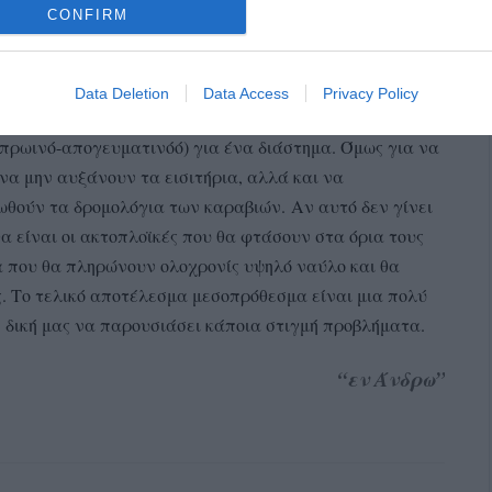
CONFIRM
;
Data Deletion
Data Access
Privacy Policy
(πρωινό-απογευματινόό) για ένα διάστημα. Όμως για να
να μην αυξάνουν τα εισιτήρια, αλλά και να
νωθούν τα δρομολόγια των καραβιών.
Αν αυτό δεν γίνει
θα είναι οι ακτοπλοϊκές που θα φτάσουν στα όρια τους
τα που θα πληρώνουν ολοχρονίς υψηλό ναύλο και θα
ς. Το τελικό αποτέλεσμα μεσοπρόθεσμα είναι μια πολύ
 δική μας να παρουσιάσει κάποια στιγμή προβλήματα.
“εν Άνδρω”