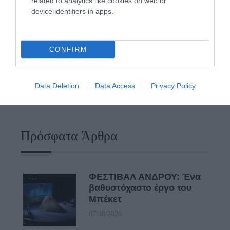
related to analytics like cookies on web or
ευκαιρίες για να φανεί.
device identifiers in apps.
ΡΑΦΗΝΑ – ΘΕΟΥΤΑ σημειώσατε…
ΣΥΓΚΛΟΝΙΣΤΙΚΟΣ ΑΠΟΧΑΙΡΕΤΙΣΜΟΣ ΣΤΗ
CONFIRM
ΡΑΦΗΝΑ ΣΤΟ «ΤΕΛΕΥΤΑΙΟ ΜΠΑΡΚΟ» ΤΟΥ
ΚΑΠΕΤΑΝ ΑΝΤΩΝΗ ΒΙΔΑΛΗ
Data Deletion
Data Access
Privacy Policy
Απαράδεκτη εμπειρία στη Ραφήνα. Φωτογραφίες από την
αναχώρηση εκείνης της ώρας…
Πρόσφατα Άρθρα
ΦΕΣΤΙΒΑΛ ΑΝΔΡΟΥ: Ένα
βαθυστόχαστο έργο του
Μπέκετ
07/08/2026