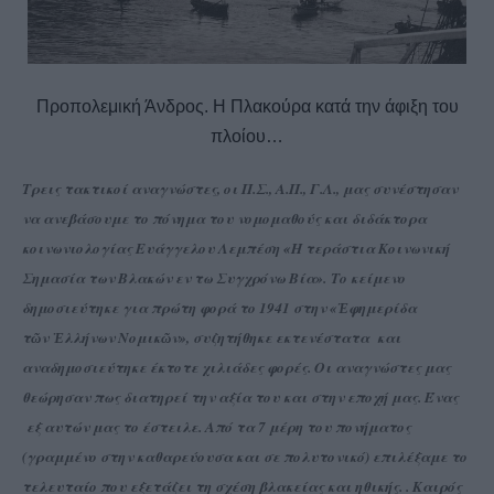
Προπολεμική Άνδρος. Η Πλακούρα κατά την άφιξη του
πλοίου…
Τρεις τακτικοί αναγνώστες, οι Π.Σ., Α.Π., Γ.Λ., μας συνέστησαν
να ανεβάσουμε το πόνημα του νομομαθούς και διδάκτορα
κοινωνιολογίας Ευάγγελου Λεμπέση «Η τεράστια Κοινωνική
Σημασία των Βλακών εν τω Συγχρόνω Βία».
Το κείμενο
δημοσιεύτηκε για πρώτη φορά το 1941 στην «
φημερίδα
Ἐ
τ
ν
λλήνων Νομικ
ν», συζητήθηκε εκτενέστατα και
ῶ
Ἑ
ῶ
αναδημοσιεύτηκε έκτοτε χιλιάδες φορές. Οι αναγνώστες μας
θ
εώρησαν πως διατηρεί την αξία του και στην εποχή μας.
Ένας
εξ αυτών μας το έστειλε. Από τα 7 μέρη του πονήματος
(γραμμένο στην καθαρεύουσα και σε πολυτονικό) επιλέξαμε το
τελευταίο που εξετάζει τη σχέση βλακείας και ηθικής.
. Καιρός