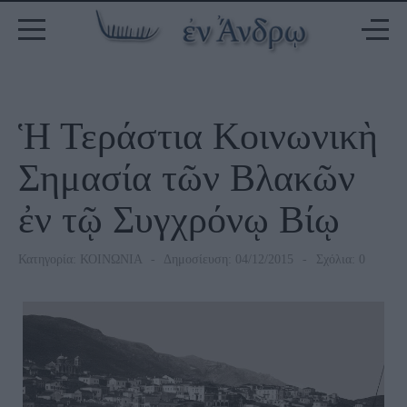
Ἡ Τεράστια Κοινωνικὴ
Σημασία τῶν Βλακῶν
ἐν τῷ Συγχρόνῳ Βίῳ
Κατηγορία:
ΚΟΙΝΩΝΙΑ
Δημοσίευση: 04/12/2015
Σχόλια: 0