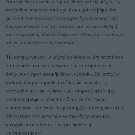
π
τ
ς διαπιστώσεως τ
ς
ληθείας ταύτης μέχρι τ
ς
Ἀ
ὸ
ῆ
ῆ
ἀ
ῆ
κολούθου
ληθείας
πάρχει
ν κα
μόνον β
μα:
τι
ἀ
ἀ
ὑ
ἓ
ὶ
ῆ
ὅ
μόνον
πνευματικ
ς
νάπηρος
χει
νάγκην τ
ς
ὁ
ῶ
ἀ
ἔ
ἀ
ῆ
πιτηδειότητος κα
τ
ς
πάτης δι
ν
προωθηθ
ἐ
ὶ
ῆ
ἀ
ὰ
ὰ
ῆ
ἢ
ν
πικρατήση. Ο
δε
ς
νθρωπος
ξίας
χει
νάγκην
ὰ
ἐ
ὐ
ὶ
ἄ
ἀ
ἔ
ἀ
ν
γίν
πιτήδειος
πατεών.
ὰ
ῃ
ἐ
ἢ
ἀ
καθημεριν
κοινωνικ
πε
ρα διδάσκει
τι τ
πίθετα
Ἡ
ὴ
ὴ
ῖ
ὅ
ὰ
ἐ
τα
τα ο
δέποτε κατώρθωσαν ν
«κολλήσουν» ε
ς
ῦ
ὐ
ὰ
ἰ
νθρώπους πραγματικ
ς
ξίας, ο
πο
οι,
ν
π
ρξαν
ἀ
ῆ
ἀ
ἱ
ὁ
ῖ
ἐὰ
ὑ
ῆ
μισητοί,
χαρακτηρίσθησαν
σως
ς «κακοί»,
ς
ἐ
ἴ
ὡ
ὡ
«καταχθόνιοι»,
ς «γόητες»,
ς «τορπιλληταί»
ς
ὡ
ὡ
ἢ
ὡ
«λιβελλογράφοι», ο
δέποτε
μως
ς
πιτήδειοι
ὐ
ὅ
ὡ
ἐ
πατε
νες, κα
ταν
κόμη
π
ρξαν συντηρητικο
ε
ς
ἢ
ἀ
ῶ
ὶ
ὅ
ἀ
ὑ
ῆ
ὶ
ἰ
τ
ς σχέσεις τ
ν μετ
τ
ν λοιπ
ν
νθρώπων κα
ὰ
ῶ
ὰ
ῶ
ῶ
ἀ
ὶ
κατώρθωσαν πάντοτε ν
προωθηθο
ν
ὰ
ῦ
ἢ
ν
πικρατήσουν.
ὰ
ἐ