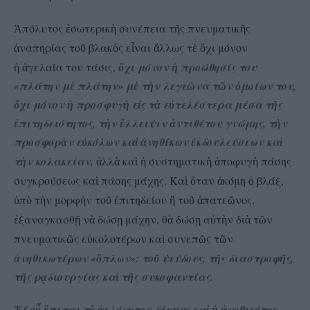
πόλυτος
σωτερικ
συνέπεια τ
ς πνευματικ
ς
Ἀ
ἐ
ὴ
ῆ
ῆ
ναπηρίας το
βλακ
ς ε
ναι
λλως τ
χι μόνον
ἀ
ῦ
ὸ
ἶ
ἄ
ὲ
ὄ
γελαία του τάσις,
χι μόνον
προώθησίς του
ἡ
ἀ
ὄ
ἡ
«πλάτην μ
πλάτην» μ
τ
ν λεγε
να τ
ν
μοίων του,
ὲ
ὲ
ὴ
ῶ
ῶ
ὁ
χι μόνον
προσφυγ
ε
ς τ
ε
τελέστερα μέσα τ
ς
ὄ
ἡ
ὴ
ἰ
ὰ
ὐ
ῆ
πιτηδειότητος, τ
ν
λλειψιν
ντιθέτου γνώμης, τ
ν
ἐ
ὴ
ἔ
ἀ
ὴ
προσφορ
ν ε
κόλων κα
νηθίκων
κδουλεύσεων κα
ὰ
ὐ
ὶ
ἀ
ἐ
ὶ
τ
ν κολακείαν,
λλ
κα
συστηματικ
ποφυγ
πάσης
ὴ
ἀ
ὰ
ὶ
ἡ
ὴ
ἀ
ὴ
συγκρούσεως κα
πάσης μάχης. Κα
ταν
κόμη
βλάξ,
ὶ
ὶ
ὅ
ἀ
ὁ
π
τ
ν μορφ
ν το
πιτηδείου
το
πατε
νος,
ὑ
ὸ
ὴ
ὴ
ῦ
ἐ
ἢ
ῦ
ἀ
ῶ
ξαναγκασθ
ν
δώσ
μάχην, θ
δώσ
α
τ
ν δι
τ
ν
ἐ
ῇ
ὰ
ῃ
ὰ
ῃ
ὐ
ὴ
ὰ
ῶ
πνευματικ
ς ε
κολοτέρων κα
συνεπ
ς τ
ν
ῶ
ὐ
ὶ
ῶ
ῶ
νηθικωτέρων «
πλων»:
το
ψεύδους, τ
ς διαστροφ
ς,
ἀ
ὅ
ῦ
ῆ
ῆ
τ
ς ρ
διουργίας κα
τ
ς συκοφαντίας.
ῆ
ᾳ
ὶ
ῆ
ξ ο
πεται τ
κλόνητον δόγμα: κα
νηθικότης
Ἐ
ὗ
ἕ
ὸ
ἀ
ὶ
ἡ
ἀ