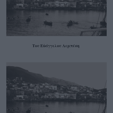
Του Ε
άγγελου Λεμπέση
ὐ