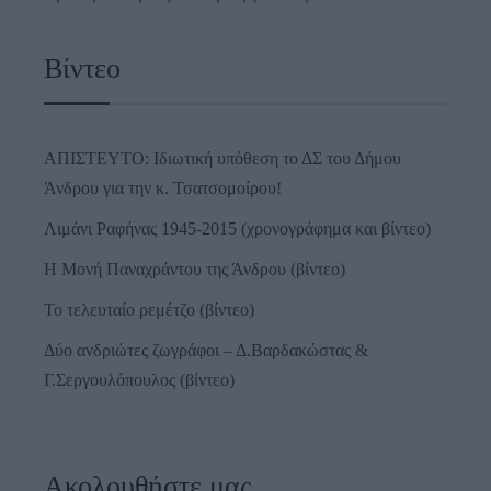
Βίντεο
ΑΠΙΣΤΕΥΤΟ: Ιδιωτική υπόθεση το ΔΣ του Δήμου
Άνδρου για την κ. Τσατσομοίρου!
Λιμάνι Ραφήνας 1945-2015 (χρονογράφημα και βίντεο)
Η Μονή Παναχράντου της Άνδρου (βίντεο)
Το τελευταίο ρεμέτζο (βίντεο)
Δύο ανδριώτες ζωγράφοι – Δ.Βαρδακώστας &
Γ.Σεργουλόπουλος (βίντεο)
Ακολουθήστε μας