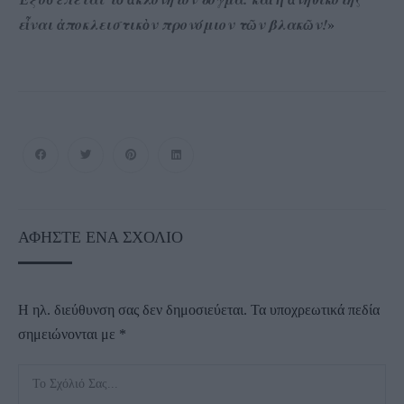
ε
ναι
ποκλειστικ
ν προνόμιον τ
ν βλακ
ν!
»
ἶ
ἀ
ὸ
ῶ
ῶ
ΑΦΉΣΤΕ ΈΝΑ ΣΧΌΛΙΟ
Η ηλ. διεύθυνση σας δεν δημοσιεύεται.
Τα υποχρεωτικά πεδία
σημειώνονται με
*