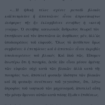
«…
θικ
τέλος σχέσις μεταξ
βλακ
ς
Ἡ
ἠ
ὴ
ὺ
ὸ
κα
πιτηδείου
πατε
νος ε
ναι
προσδοκήτως
ὶ
ἐ
ἢ
ἀ
ῶ
ἶ
ἀ
διάφορος τ
ς
ν
κλαμβάνει συνήθως
«κοιν
ῆ
ἣ
ἐ
ἡ
ὴ
γνώμη»
.
συνήθης κοινωνικ
ς
νθρωπος θεωρε
τ
ν
Ὁ
ὸ
ἄ
ῖ
ὸ
πιτήδειον κα
τ
ν
πατε
να
ς
νηθίκους μέν,
λλ
ς
ἐ
ὶ
ὸ
ἀ
ῶ
ὡ
ἀ
ἀ
᾿
ὡ
ποδιαιρέσεις το
ε
φυο
ς.
λως τ
ντίθετον
μως
ὑ
ῦ
ὐ
ῦ
Ὅ
ὸ
ἀ
ὅ
συμβαίνει:
πιτήδειος κα
πατε
ν ε
ναι
κριβ
ς
ὁ
ἐ
ὶ
ὁ
ἀ
ὼ
ἶ
ἀ
ῶ
ποδιαιρέσεις το
βλακός.
Κα
δο
π
ς. Ε
πομεν
ὑ
ῦ
ὶ
ἰ
ὺ
ῶ
ἴ
νωτέρω
τι
πονηρία,
κτ
ς
ν ε
ναι μέσον
μύνης
ἀ
ὅ
ἡ
ἐ
ὸ
ἐὰ
ἶ
ἀ
τ
ν ε
φυ
ν ο
χ
κατ
τ
ν βλακ
ν
λλ
κατ
τ
ς
ῶ
ὐ
ῶ
ὐ
ὶ
ὰ
ῶ
ῶ
ἀ
ὰ
ὰ
ῆ
πονηρίας των,
ποτελε
φυσικ
ν
διότητα τ
ν βλακ
ν
ἀ
ῖ
ὴ
ἰ
ῶ
ῶ
κα
δ
φυσικ
ν συνέπειαν το
γεγονότος,
τι, λόγω
ὶ
ὴ
ὴ
ῦ
ὅ
τροφίας το
νοητικο
τ
ν μηχανισμο
,
ποτελε
α
τη
ἀ
ῦ
ῦ
ῶ
ῦ
ἀ
ῖ
ὕ
τ
ν μόνην
μυναν α
τ
ν κατ
πάσης
ξωθεν
πιθέσεως.
ὴ
ἄ
ὐ
ῶ
ὰ
ἔ
ἐ