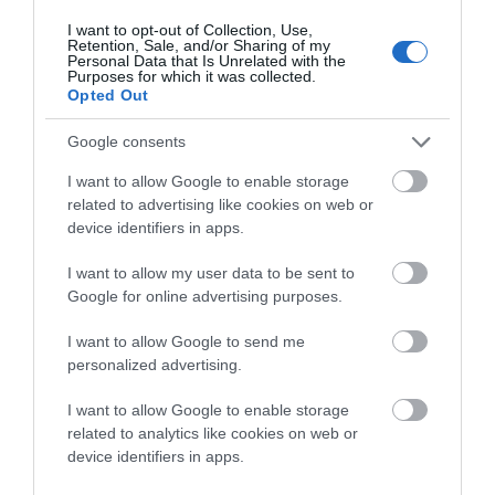
καθρεφτίζουμε στο πρόσωπο του άλλου την
I want to opt-out of Collection, Use,
γνώμη που έχουμε για τον εαυτό μας.
Retention, Sale, and/or Sharing of my
Personal Data that Is Unrelated with the
Αν λοιπόν μας βλέπουν σκουπίδια, αυτό
Purposes for which it was collected.
Opted Out
σημαίνει ότι σκουπίδια είναι οι ίδιοι. Ας το
κοιτάξουν λίγο το πρόβλημά τους ……
Google consents
ΑΠΆΝΤΗΣΗ
I want to allow Google to enable storage
related to advertising like cookies on web or
device identifiers in apps.
Ο/Η
ΔΙΟΔΙΑ
I want to allow my user data to be sent to
08/12/2015 στις 09:47
Google for online advertising purposes.
Προς Υδρουσαίο: Επίσης να έχουμε και ένα
I want to allow Google to send me
Ταμία στη Σταυροπέδα που θα μαζεύει διόδια
personalized advertising.
για όσους θέλουν να επισκεφτούν τις παραλίες
I want to allow Google to enable storage
μας και την Υδρούσα. Λιμάνι είπαμε θα κάνουν
related to analytics like cookies on web or
και επομένος δεν θα έχουν ανάγκη το δικό μας.
device identifiers in apps.
Εντάξι ίσως το χειμόνα να ζοριστούν λιγάκι με