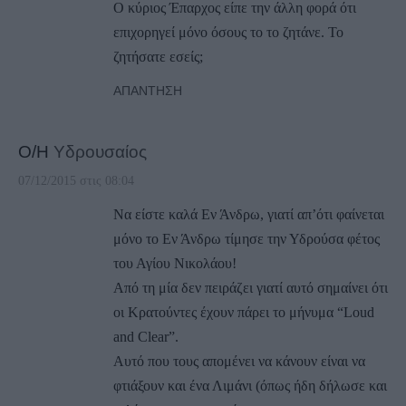
Ο κύριος Έπαρχος είπε την άλλη φορά ότι
επιχορηγεί μόνο όσους το το ζητάνε. Το
ζητήσατε εσείς;
ΑΠΆΝΤΗΣΗ
Ο/Η
Υδρουσαίος
07/12/2015 στις 08:04
Να είστε καλά Εν Άνδρω, γιατί απ’ότι φαίνεται
μόνο το Εν Άνδρω τίμησε την Υδρούσα φέτος
του Αγίου Νικολάου!
Από τη μία δεν πειράζει γιατί αυτό σημαίνει ότι
οι Κρατούντες έχουν πάρει το μήνυμα “Loud
and Clear”.
Αυτό που τους απομένει να κάνουν είναι να
φτιάξουν και ένα Λιμάνι (όπως ήδη δήλωσε και