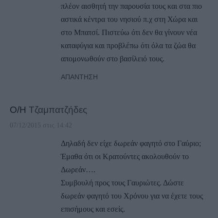
πλέον αισθητή την παρουσία τους και στα πιο
αστικά κέντρα του νησιού π.χ στη Χώρα και
στο Μπατσί. Πιστεύω ότι δεν θα γίνουν νέα
καταφύγια και προβλέπω ότι όλα τα ζώα θα
απομονωθούν στο βασίλειό τους.
ΑΠΆΝΤΗΣΗ
Ο/Η
Τζαμπατζήδες
07/12/2015 στις 14:42
Δηλαδή δεν είχε δωρεάν φαγητό στο Γαύριο;
Έμαθα ότι οι Κρατούντες ακολουθούν το
Δωρεάν….
Συμβουλή προς τους Γαυριώτες. Δώστε
δωρεάν φαγητό του Χρόνου για να έχετε τους
επισήμους και εσείς.