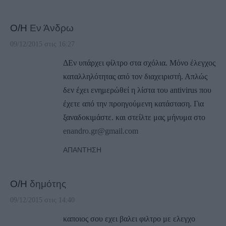
Ο/Η
Εν Άνδρω
09/12/2015 στις 16:27
ΔΕν υπάρχει φίλτρο στα σχόλια. Μόνο έλεγχος
καταλληλότητας από τον διαχειριστή. Απλώς
δεν έχει ενημερώθεί η λίστα του antivirus που
έχετε από την προηγούμενη κατάσταση. Για
ξαναδοκιμάστε. και στείλτε μας μήνυμα στο
enandro.gr@gmail.com
ΑΠΆΝΤΗΣΗ
Ο/Η
δημότης
09/12/2015 στις 14:40
καποιος σου εχει βαλει φιλτρο με ελεγχο