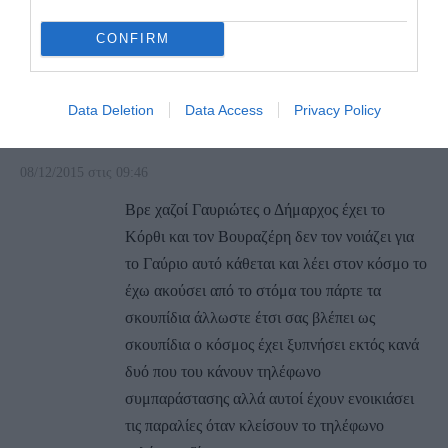
το δικό τους Λιμάνι και άντε να μαζέψουμε και
τον χειμόνα μερικά διόδια.
CONFIRM
ΑΠΆΝΤΗΣΗ
Data Deletion
Data Access
Privacy Policy
Ο/Η
ΜΠΑΤΣΙΩΤΗΣ
08/12/2015 στις 09:46
Βρε χαζοί Γαυριώτες ο Δήμαρχος έχει το
Κόρθι και τον Βουραζέρη δεν τον νοιάζει για
το Γαύριο αυτό κάθεται και λέει στον κόσμο το
έχω ακούσει από το στόμα του πάρτε τα
σκουπίδια άλλωστε έτσι σας βλέπει ως
σκουπίδια ο κόσμος έχει ξυπνήσει εκτός κανά
δυό που του κάνουν τηλέφωνο
συμπαράστασης αλλά αυτοί έχουν ενοικιάσει
τις παραλίες όταν κλείσουν το τηλέφωνο