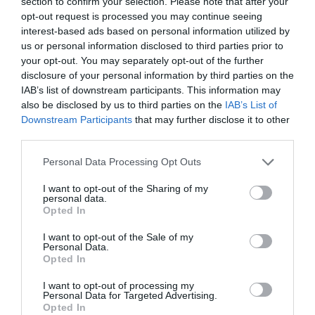
section to confirm your selection. Please note that after your
Ο διαχειριστής του site Εν Άνδρω…
opt-out request is processed you may continue seeing
ΑΠΆΝΤΗΣΗ
interest-based ads based on personal information utilized by
us or personal information disclosed to third parties prior to
your opt-out. You may separately opt-out of the further
Ο/Η
σφαλμα
disclosure of your personal information by third parties on the
IAB’s list of downstream participants. This information may
08/12/2015 στις 17:01
also be disclosed by us to third parties on the
IAB’s List of
Downstream Participants
that may further disclose it to other
Τα σχολια μας δεν γινονται δεκτα με την
third parties.
ενδειξη: It has been detected a sequence that
Please note that this website/app uses one or more Google
Personal Data Processing Opt Outs
could mean a hacker attack. Your request can
services and may gather and store information including but
not be processed.
not limited to your visit or usage behaviour. You may click to
I want to opt-out of the Sharing of my
personal data.
grant or deny consent to Google and its third-party tags to
ΑΠΆΝΤΗΣΗ
Opted In
use your data for below specified purposes in below Google
consent section.
I want to opt-out of the Sale of my
Personal Data.
Ο/Η
ΓΑΥΡΙΩΤΗΣ
Opted In
08/12/2015 στις 17:00
I want to opt-out of processing my
Personal Data for Targeted Advertising.
Η επιστήμη της Ψυχολογίας λέει ότι:
Opted In