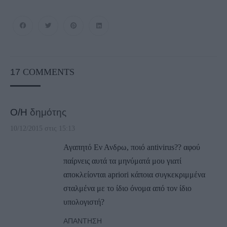
17
COMMENTS
Ο/Η
δημότης
10/12/2015 στις 15:13
Αγαπητό Εν Ανδρω, ποιό antivirus?? αφού
παίρνεις αυτά τα μηνύματά μου γιατί
αποκλείονται apriori κάποια συγκεκριμμένα
σταλμένα με το ίδιο όνομα από τον ίδιο
υπολογιστή?
ΑΠΆΝΤΗΣΗ