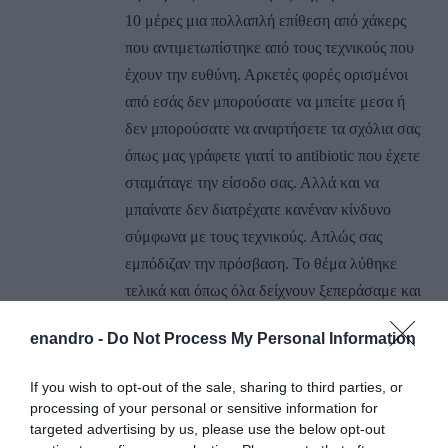
10 μέρες μια πολλαπλή επίθεση από χάκερς
που αντιμετωπίστηκε από τους τεχνικούς που
έχουν την ευθύνη. Αρκετές φορές ορισμένοι
από εσάς δεν μπορούσατε να μπείτε μεσα ή
δεν μπορούσατε να αναρτήσετε τα σχόλια σας
όπως μας γράφετε γιατί το antibiotic που έχετε
σταμάταγε την είσοδο σας. Αλλά και να
μπαίνατε δεν διατρέχατε κανέναν κίνδυνο
σύμφωνα με τους τεχνικούς. Απλώς σας
εμπόδιζαν την πρόσβαση. Το θέμα λύθηκε
τελικά και όπως όλα δείχνουν ξεπεράσαμε και
αυτή την μικρή δυσκολία που εμπόδισε
enandro -
Do Not Process My Personal Information
πολλούς να μπουν για κάποιες ώρες και
μερικούς άλλους να γράψουν σχόλια.
If you wish to opt-out of the sale, sharing to third parties, or
Ευχαριστούμε για το μεγάλο ενδιαφέρον
processing of your personal or sensitive information for
σας…
targeted advertising by us, please use the below opt-out