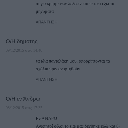
συγκεκριμμενων λεξεων και πεταει εξω τα
μηνυματα
ΑΠΆΝΤΗΣΗ
Ο/Η
δημότης
09/12/2015 στις 14:40
τα ιδια παντελάκη μου. απορρίπτονται τα
σχόλια πριν αναρτηθούν
ΑΠΆΝΤΗΣΗ
Ο/Η
εν Άνδρω
08/12/2015 στις 17:35
Εν ΆΝΔΡΩ
Αγαπητοί φίλοι το site μας δέχθηκε εδώ και 8-