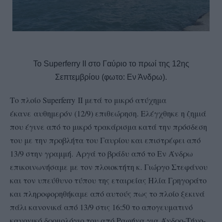
Το Superferry II στο Γαύριο το πρωί της 12ης
Σεπτεμβρίου (φωτο: Εν Άνδρω).
Το πλοίο
Superferry
II μετά το μικρό ατύχημα
έκανε
αυθημερόν (12/9) επιθεώρηση. Ελέγχθηκε η ζημιά
που έγινε από το μικρό τρακάρισμα κατά την πρόσδεση
του με την προβλήτα του Γαυρίου και επιστρέφει από
13/9 στην γραμμή.
Αργά το βράδυ από το Εν Άνδρω
επικοινωνήσαμε με τον πλοιοκτήτη κ. Γιώργο Στεφάνου
και τον υπεύθυνο τύπου της εταιρείας Ηλία Γρηγοράτο
και πληροφορηθήκαμε από αυτούς πως το πλοίο ξεκινά
πάλι κανονικά από 13/9 στις 16:50 το απογευματινό
κανονικό δρομολόγιο του από Ραφήνα για Άνδρο-Τήνο-