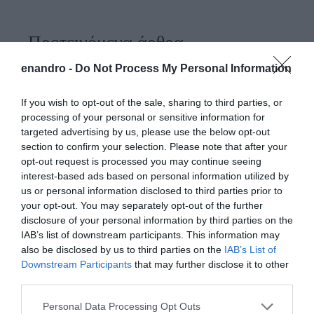
Προτεινόμενα άρθρα
enandro -
Do Not Process My Personal Information
Φωτογραφίες-κειμήλια από καλοκαίρια στην Άνδρο –
If you wish to opt-out of the sale, sharing to third parties, or
processing of your personal or sensitive information for
Από τον 19ο αιώνα μέχρι και την δεκαετία του 1970
targeted advertising by us, please use the below opt-out
ΟΡΜΟΣ ΚΟΡΘΙΟΥ: Όταν η φωτογραφία γίνεται μνήμη
section to confirm your selection. Please note that after your
opt-out request is processed you may continue seeing
Η Άνδρος συνεχίζει να μπαρκάρει…
interest-based ads based on personal information utilized by
us or personal information disclosed to third parties prior to
ΠΡΟΣΟΧΗ: Πολύ υψηλός κίνδυνος πυρκαγιάς στις
your opt-out. You may separately opt-out of the further
Κυκλάδες
disclosure of your personal information by third parties on the
IAB’s list of downstream participants. This information may
ΧΩΡΟΤΑΞΙΚΟ ΓΙΑ ΤΟΝ ΤΟΥΡΙΣΜΟ: Η φέρουσα
also be disclosed by us to third parties on the
IAB’s List of
ικανότητα στο επίκεντρο
Downstream Participants
that may further disclose it to other
third parties.
Please note that this website/app uses one or more Google
Πρόσφατα Άρθρα
Personal Data Processing Opt Outs