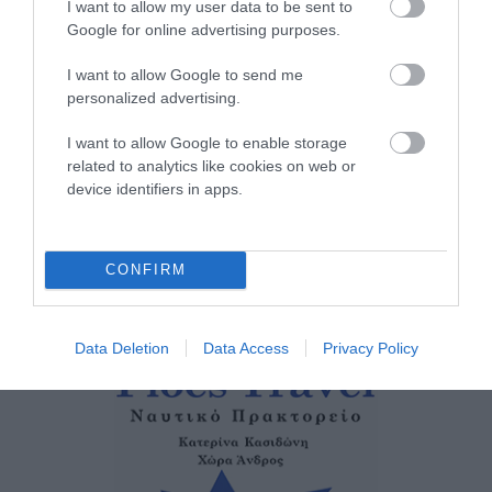
I want to allow my user data to be sent to
ΟΡΜΟΣ ΚΟΡΘΙΟΥ: Όταν η
Google for online advertising purposes.
φωτογραφία γίνεται μνήμη
08/08/2026
I want to allow Google to send me
personalized advertising.
I want to allow Google to enable storage
ΧΩΡΟΤΑΞΙΚΟ ΓΙΑ ΤΟΝ
related to analytics like cookies on web or
ΤΟΥΡΙΣΜΟ: Η φέρουσα
device identifiers in apps.
ικανότητα στο επίκεντρο
08/08/2026
CONFIRM
Data Deletion
Data Access
Privacy Policy