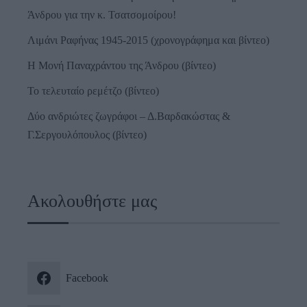
Άνδρου για την κ. Τσατσομοίρου!
Λιμάνι Ραφήνας 1945-2015 (χρονογράφημα και βίντεο)
Η Μονή Παναχράντου της Άνδρου (βίντεο)
Το τελευταίο ρεμέτζο (βίντεο)
Δύο ανδριώτες ζωγράφοι – Δ.Βαρδακώστας &
Γ.Σεργουλόπουλος (βίντεο)
Ακολουθήστε μας
Facebook