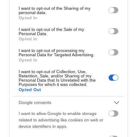
services and may gather and store information including but
not limited to your visit or usage behaviour. You may click to
I want to opt-out of the Sharing of my
personal data.
grant or deny consent to Google and its third-party tags to
Opted In
use your data for below specified purposes in below Google
ΔΥΟ ΚΑΛΟΚΑΙΡΙΝΑ
consent section.
ΔΡΩΜΕΝΑ: Όταν η νέα
I want to opt-out of the Sale of my
Personal Data.
γενιά συναντά τη
Opted In
ναυτοσύνη του νησιού
I want to opt-out of processing my
09/08/2026
Personal Data for Targeted Advertising.
Opted In
ΠΡΟΣΟΧΗ: Πολύ υψηλός
κίνδυνος πυρκαγιάς στις
I want to opt-out of Collection, Use,
Κυκλάδες
Retention, Sale, and/or Sharing of my
Personal Data that Is Unrelated with the
08/08/2026
Purposes for which it was collected.
Opted Out
Φωτογραφίες-κειμήλια από
Google consents
καλοκαίρια στην Άνδρο –
I want to allow Google to enable storage
Από τον 19ο αιώνα μέχρι
related to advertising like cookies on web or
και την δεκαετία του 1970
device identifiers in apps.
08/08/2026