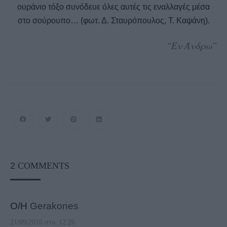
ουράνιο τόξο συνόδευε όλες αυτές τις εναλλαγές μέσα
στο σούρουπο… (φωτ. Δ. Σταυρόπουλος, Τ. Καψάνη).
“Εν Άνδρω”
2
COMMENTS
Ο/Η
Gerakones
21/09/2016 στις 12:26