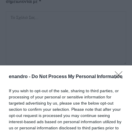
σημειώνονται με
*
enandro -
Do Not Process My Personal Information
If you wish to opt-out of the sale, sharing to third parties, or
processing of your personal or sensitive information for
targeted advertising by us, please use the below opt-out
section to confirm your selection. Please note that after your
Αποθήκευσε το όνομά μου, email, και τον ιστότοπο μου σε
opt-out request is processed you may continue seeing
αυτόν τον πλοηγό για την επόμενη φορά που θα σχολιάσω.
interest-based ads based on personal information utilized by
us or personal information disclosed to third parties prior to