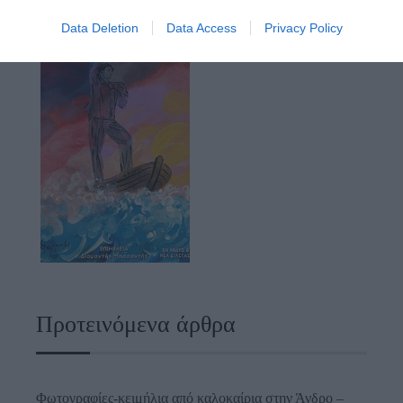
Data Deletion
Data Access
Privacy Policy
Προτεινόμενα άρθρα
Φωτογραφίες-κειμήλια από καλοκαίρια στην Άνδρο –