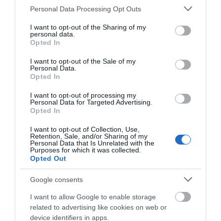
Please note that this website/app uses one or more Google
Personal Data Processing Opt Outs
services and may gather and store information including but
not limited to your visit or usage behaviour. You may click to
I want to opt-out of the Sharing of my
personal data.
grant or deny consent to Google and its third-party tags to
Opted In
use your data for below specified purposes in below Google
consent section.
I want to opt-out of the Sale of my
Personal Data.
Opted In
I want to opt-out of processing my
Personal Data for Targeted Advertising.
Opted In
I want to opt-out of Collection, Use,
Retention, Sale, and/or Sharing of my
Personal Data that Is Unrelated with the
Purposes for which it was collected.
Opted Out
Google consents
I want to allow Google to enable storage
related to advertising like cookies on web or
device identifiers in apps.