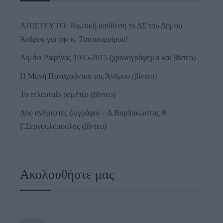
ΑΠΙΣΤΕΥΤΟ: Ιδιωτική υπόθεση το ΔΣ του Δήμου
Άνδρου για την κ. Τσατσομοίρου!
Λιμάνι Ραφήνας 1945-2015 (χρονογράφημα και βίντεο)
Η Μονή Παναχράντου της Άνδρου (βίντεο)
Το τελευταίο ρεμέτζο (βίντεο)
Δύο ανδριώτες ζωγράφοι – Δ.Βαρδακώστας &
Γ.Σεργουλόπουλος (βίντεο)
Ακολουθήστε μας