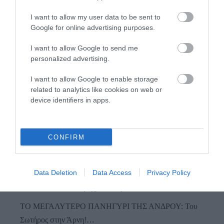
I want to allow my user data to be sent to
Google for online advertising purposes.
I want to allow Google to send me
personalized advertising.
I want to allow Google to enable storage
related to analytics like cookies on web or
Προτεινόμενα άρθρα
device identifiers in apps.
Γιατί οι Τούρκοι συρρέουν στα ελληνικά νησιά
CONFIRM
ΟΡΜΟΣ ΚΟΡΘΙΟΥ: Όταν η φωτογραφία γίνεται μνήμη
Data Deletion
Data Access
Privacy Policy
Φωτογραφίες-κειμήλια από καλοκαίρια στην Άνδρο –
Από τον 19ο αιώνα μέχρι και την δεκαετία του 1970
ΤΟ ΜΕΓΑΛΥΤΕΡΟ ΠΑΝΗΓΥΡΙ ΤΗΣ ΑΝΔΡΟΥ: Του
Σωτήρος στην Άρνη!…