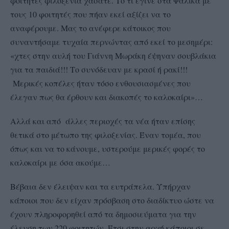
φοιτητές φιλοξενία χάσατε. Το τι έγινε στα Φάλικα με
τους 10 φοιτητές που πήαν εκεί αξίζει να το
αναφέρουμε. Μας το ανέφερε κάτοικος που
συναντήσαμε τυχαία περνώντας από εκεί το μεσημέρι:
«χτες στην αυλή του Γιάννη Μωράκη έψηναν σουβλάκια
για τα παιδιά!!! Το συνόδευαν με κρασί ή ρακί!!!
Μερικές κοπέλες ήταν τόσο ενθουσιασμένες που
έλεγαν πως θα έρθουν και διακοπές το καλοκαίρι»…
Αλλά και από άλλες περιοχές τα νέα ήταν επίσης
θετικά στο μέτωπο της φιλοξενίας. Έναν τομέα, που
όπως και να το κάνουμε, υστερούμε μερικές φορές το
καλοκαίρι με όσα ακούμε…
Βέβαια δεν έλειψαν και τα ευτράπελα. Υπήρχαν
κάποιοι που δεν είχαν πρόσβαση στο διαδίκτυο ώστε να
έχουν πληροφορηθεί από τα δημοσιεύματα για την
έλευση των 220 φοιτητών. Έτσι στην αρχή κάποιοι σε