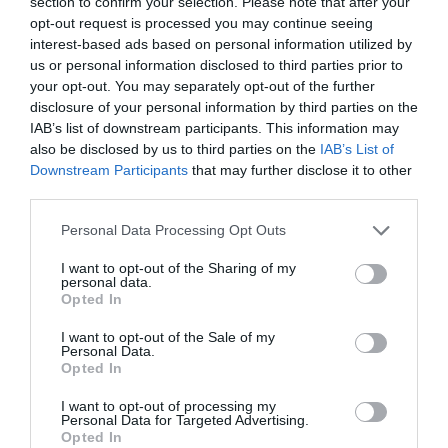
section to confirm your selection. Please note that after your
opt-out request is processed you may continue seeing
interest-based ads based on personal information utilized by
us or personal information disclosed to third parties prior to
your opt-out. You may separately opt-out of the further
disclosure of your personal information by third parties on the
IAB’s list of downstream participants. This information may
also be disclosed by us to third parties on the
IAB’s List of
Downstream Participants
that may further disclose it to other
third parties.
Η στιγμή της απονομής αναπνηστικής πλακέτας στον Γ.
Please note that this website/app uses one or more Google
Personal Data Processing Opt Outs
Μουστάκα για την προσφορά του στην αποεράτωση του
services and may gather and store information including but
Αγλιου Φιλίππου (φωτ. Εν Άνδρω).
not limited to your visit or usage behaviour. You may click to
I want to opt-out of the Sharing of my
personal data.
grant or deny consent to Google and its third-party tags to
Opted In
Ακολούθησε παραδοσιακό τρατάρισμα στο καφέ Αύρα.
use your data for below specified purposes in below Google
consent section.
Μετά το παραδοσιακό γεύμα στου Σταμάτη.
I want to opt-out of the Sale of my
Personal Data.
Ακλούθησαν όλοι οι παρόντες επίσημοι. Οικοδεσπότης
Opted In
και επί της διαδικασίας υπεύθυνος ο εφημέριος του
I want to opt-out of processing my
Αγίου Φιλίππου πατέρας Νικόλαος. Η καλύτερη στιγμή
Personal Data for Targeted Advertising.
Opted In
ήταν όταν ο μητροπολίτης Δωρόθεος ΙΙ (είναι ο μόνος