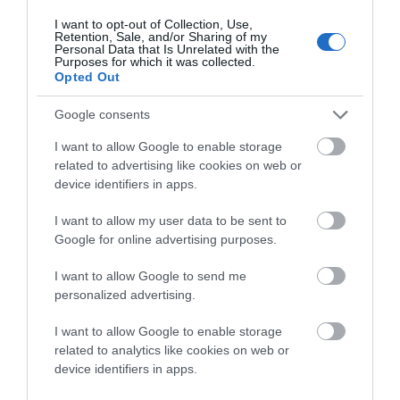
επίσημος που πηγαινοέρχεται στην Άνδρο με την
I want to opt-out of Collection, Use,
Retention, Sale, and/or Sharing of my
τακτικότητα πλοίου της γραμμής) έδωσε εκ μέρους της
Personal Data that Is Unrelated with the
Purposes for which it was collected.
εκκλησίας μια πλακέτα στον κ. Μ. Μουστάκα,
Opted Out
Μπατσιώτη εξ Αμερικής ο οποίος συνέβαλε στην
Google consents
αποπεράτωση του Αγίου Φιλίππου.
I want to allow Google to enable storage
Η βραδινή λαμπαδηδρομία
related to advertising like cookies on web or
device identifiers in apps.
I want to allow my user data to be sent to
Google for online advertising purposes.
I want to allow Google to send me
personalized advertising.
I want to allow Google to enable storage
related to analytics like cookies on web or
device identifiers in apps.