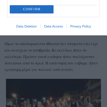
CONFIRM
Η βραδινή λαμπαδηδρομία με τους νέους (φωτ. Εν
Data Deletion
Data Access
Privacy Policy
Άνδρω).
Όμως το οδοιπορικό στο Μπατσί δεν σταματά εδώ είχε
και συνέχεια το απόβραδο. Κι εκεί ίσως ήταν το
καλύτερο. Πρώτον γιατί ο κόσμος ήταν τουλάχιστον
διπλάσιος από το πρωί. Η απάντηση που λάβαμε: ήταν
εργάσιμη μέρα για πολλούς από αυτούς.