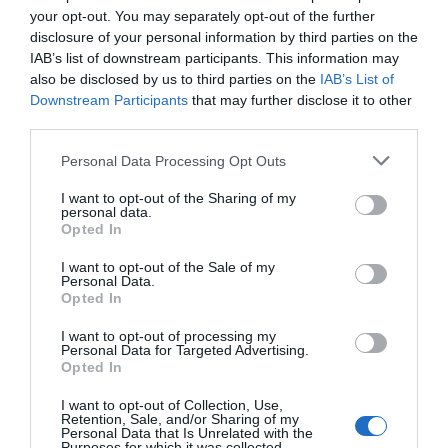
your opt-out. You may separately opt-out of the further
disclosure of your personal information by third parties on the
IAB’s list of downstream participants. This information may
ΣΥΓΚΛΟΝΙΣΤΙΚΟΣ ΑΠΟΧΑΙΡΕΤΙΣΜΟΣ ΣΤΗ
also be disclosed by us to third parties on the
IAB’s List of
ΡΑΦΗΝΑ ΣΤΟ «ΤΕΛΕΥΤΑΙΟ ΜΠΑΡΚΟ» ΤΟΥ
Downstream Participants
that may further disclose it to other
third parties.
ΚΑΠΕΤΑΝ ΑΝΤΩΝΗ ΒΙΔΑΛΗ
Please note that this website/app uses one or more Google
Personal Data Processing Opt Outs
Η Φιλαρμονική του Μουσικού Συλλόγου Άνδρου τίμησε
services and may gather and store information including but
τον μοναδικό Γιώργο Κατσαρό
not limited to your visit or usage behaviour. You may click to
I want to opt-out of the Sharing of my
personal data.
grant or deny consent to Google and its third-party tags to
Απαράδεκτη εμπειρία στη Ραφήνα. Φωτογραφίες από
Opted In
use your data for below specified purposes in below Google
βίντεο εκείνης της ώρας…
consent section.
I want to opt-out of the Sale of my
Personal Data.
Η ΥΔΡΟΦΟΡΑ ΤΟΥ ΕΠΑΡΧΕΙΟΥ ΧΑΘΗΚΕ! ΟΠΩΣ
Opted In
ΧΑΘΗΚΑΝ ΚΑΙ ΟΙ ΑΣΦΑΛΤΟΣΤΡΩΣΕΙΣ ΤΟΥ
I want to opt-out of processing my
ΕΠΑΡΧΕΙΟΥ! ΟΙ ΕΥΘΥΝΕΣ ΟΜΩΣ
Personal Data for Targeted Advertising.
Opted In
ΠΑΡΑΜΕΝΟΥΝ…
I want to opt-out of Collection, Use,
ΑΠΟΚΛΕΙΣΤΙΚΟ: «ΕΤΣΙ ΑΝΑΚΑΛΥΨΑ ΤΟ
Retention, Sale, and/or Sharing of my
Personal Data that Is Unrelated with the
ΣΗΜΑΝΤΙΚΟ ΑΡΧΑΙΟ ΝΑΥΑΓΙΟ ΤΗΣ ΑΝΔΡΟΥ!…»
Purposes for which it was collected.