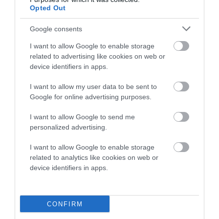
Opted Out
Πρόσφατα Άρθρα
Google consents
I want to allow Google to enable storage
related to advertising like cookies on web or
Η Άνδρος συνεχίζει να
device identifiers in apps.
μπαρκάρει…
I want to allow my user data to be sent to
06/08/2026
Google for online advertising purposes.
I want to allow Google to send me
personalized advertising.
Η νεολαία της Άνδρου είναι
εδώ. Χρειάζεται όμως
I want to allow Google to enable storage
ευκαιρίες για να φανεί.
related to analytics like cookies on web or
05/08/2026
device identifiers in apps.
Η Φιλαρμονική του
Μουσικού Συλλόγου
CONFIRM
Άνδρου τίμησε τον