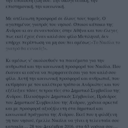
την υπόλοιπη ζωή σου. Την οικογενειακή, την
επιστημονική, την κοινωνική.
Με ατέλειωτη προσφορά σε όλους τους τομείς. Ο
αγαπημένος γιατρός του νησιού. Όποιον κάτοικο της
Άνδρου κι αν συναντούσες στην Αθήνα και του έλεγες
πως εκεί έχεις έναν καλό σου φίλο Μυτιληνιό, δεν
υπήρχε περίπτωση να μη σου πει αμέσως:
«Το Νικόλα το
γιατρό θα εννοείς!»
.
Κι αμέσως ν’ ακολουθούν τα παινέματα για την
ανθρωπιά και την κοινωνική προσφορά του Νικόλα. Που
έκαναν κι εσένα να περηφανεύεσαι για τον καλό σου
φίλο. Αυτή την κοινωνική προσφορά και ανθρωπιά, που
εκτίμησαν με τον καλύτερο τρόπο οι Ανδριώτες και τον
εξέλεξαν τόσες τετραετίες στο Δημοτικό Συμβούλιο της
Άνδρου. Πλειοψηφών Δημοτικός Σύμβουλος, Πρόεδρος
του Δημοτικού Συμβουλίου της Άνδρου, χρόνια αρκετά
και με προσφορά αξιοζήλευτη στα δημοτικά και
κοινωνικά πράγματα της Άνδρου. Εκεί που η φιλόξενη
γη του νησιού, έμελλε Νικόλα να γίνει η τελευταία σου
κατοικία…
28 του Δεκέμβρη 2016, στα 63 χρόνια σου…