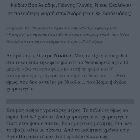
Φαίδων Βασιλειάδης, Γιάννης Γλυνός, Νίκος Θεολόγου
σε παλαιότερη γιορτή στην Άνδρο (φωτ. Φ, Βασιλειάδης).
(Λάβαμε την παρακάτω δημοσίευση από την εφημερίδα
“Εμπρός” με την οποία οι Μυτιλινιοί αποχαιρετούν τον Νίκο
Θεολόγου και την αναδημοσιεύουμε – Εν Άνδρω).
Νικόλα
Ας κράταγες λίγο ρε
. Μας το είχες υποσχεθεί,
στο τελευταίο τηλεφώνημα απ’ το Νοσοκομείο πριν 10
μέρες:
«Θα τα καταφέρω κι αυτή τη φορά και θ’
ανταμώσουμε γρήγορα να πούμε τα δικά μας…».
Έλα
όμως, που δεν άντεξες ρε Νικόλα …το έβδομο ή όγδοο
χειρουργείο…
Και μας άφησες χρονιάρες μέρες. Το πάλεψες όμως σα
θηρίο. Επί 6-7 χρόνια. Από χειρουργείο σε χειρουργείο.
Γιατί έτσι ήσουν πάντα. Ένας μεγάλος μαχητής, που δεν
το έβαζε κάτω με τίποτα. Από τα μαθητικά χρόνια στην
Αγία Παρασκευή και στο Γυμνάσιο Καλλονής.