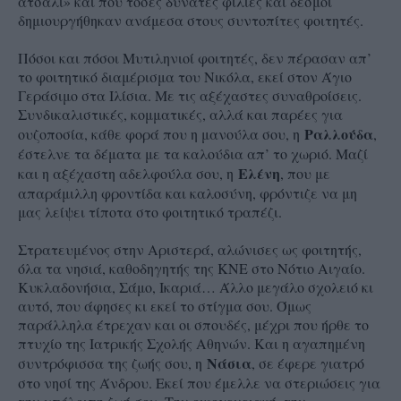
ατσάλι» και που τόσες δυνατές φιλίες και δεσμοί
δημιουργήθηκαν ανάμεσα στους συντοπίτες φοιτητές.
Πόσοι και πόσοι Μυτιληνιοί φοιτητές, δεν πέρασαν απ’
το φοιτητικό διαμέρισμα του Νικόλα, εκεί στον Άγιο
Γεράσιμο στα Ιλίσια. Με τις αξέχαστες συναθροίσεις.
Συνδικαλιστικές, κομματικές, αλλά και παρέες για
Ραλλούδα
ουζοποσία, κάθε φορά που η μανούλα σου, η
,
έστελνε τα δέματα με τα καλούδια απ’ το χωριό. Μαζί
Ελένη
και η αξέχαστη αδελφούλα σου, η
, που με
απαράμιλλη φροντίδα και καλοσύνη, φρόντιζε να μη
μας λείψει τίποτα στο φοιτητικό τραπέζι.
Στρατευμένος στην Αριστερά, αλώνισες ως φοιτητής,
όλα τα νησιά, καθοδηγητής της ΚΝΕ στο Νότιο Αιγαίο.
Κυκλαδονήσια, Σάμο, Ικαριά… Άλλο μεγάλο σχολειό κι
αυτό, που άφησες κι εκεί το στίγμα σου. Όμως
παράλληλα έτρεχαν και οι σπουδές, μέχρι που ήρθε το
πτυχίο της Ιατρικής Σχολής Αθηνών. Και η αγαπημένη
Νάσια
συντρόφισσα της ζωής σου, η
, σε έφερε γιατρό
στο νησί της Άνδρου. Εκεί που έμελλε να στεριώσεις για