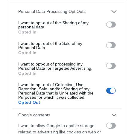
στον τόπο μας αυτό το κάτι άλλο στο χώρο του
Please note that this website/app uses one or more Google
Personal Data Processing Opt Outs
θα είσαι πάντα μαζί μας
πολιτισμού,
. Και μ’ αυτούς,
services and may gather and store information including but
που με τον Αφανή Ναύτη ξεκίνησαν, και με το Θ.Ο.Α.
not limited to your visit or usage behaviour. You may click to
I want to opt-out of the Sharing of my
personal data.
όσοι συνυπήρξαμε και με τη Λαϊκή Σκηνή, που επίσης
grant or deny consent to Google and its third-party tags to
Opted In
use your data for below specified purposes in below Google
ήσουν πάντα κοντά μας, ακόμα και σε πρόβες,
consent section.
επικροτώντας την προσπάθεια και βοηθώντας για την
I want to opt-out of the Sale of my
Personal Data.
Σε
ενότητα στο χώρο των θεατρικών μας σχημάτων.
Opted In
χαιρετούμε και σε βεβαιώνουμε ότι για Ανθρώπους
I want to opt-out of processing my
σαν και σένα η αυλαία δεν πέφτει ποτέ.
Καλό σου
Personal Data for Targeted Advertising.
κατευόδιο.
Opted In
I want to opt-out of Collection, Use,
Retention, Sale, and/or Sharing of my
Personal Data that Is Unrelated with the
ΨΗΦΙΣΜΑ
Purposes for which it was collected.
Opted Out
Google consents
Σήμερα το πρωί ο Θεατρικός Όμιλος Άνδρου
έχασε έναν αγαπημένο του άνθρωπο. Ο Νίκος θα
I want to allow Google to enable storage
related to advertising like cookies on web or