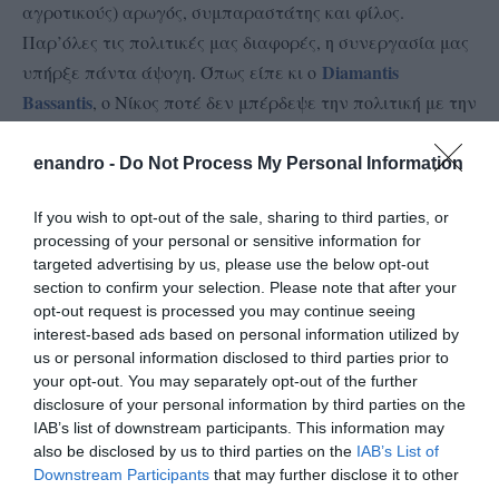
αγροτικούς) αρωγός, συμπαραστάτης και φίλος.
Παρ’όλες τις πολιτικές μας διαφορές, η συνεργασία μας
Diamantis
υπήρξε πάντα άψογη. Όπως είπε κι ο
Bassantis
, ο Νίκος ποτέ δεν μπέρδεψε την πολιτική με την
προσφορά στον άνθρωπο. Οι Ανδριώτες νοιώθουν ήδη,
πολύ έντονα την απουσία του.
enandro -
Do Not Process My Personal Information
If you wish to opt-out of the sale, sharing to third parties, or
Αιωνία σου η μνήμη Νίκο!
processing of your personal or sensitive information for
targeted advertising by us, please use the below opt-out
Φαίδων Βασιλειάδης, Ιατρός
section to confirm your selection. Please note that after your
opt-out request is processed you may continue seeing
interest-based ads based on personal information utilized by
us or personal information disclosed to third parties prior to
ΛΑΙΚΗ ΣΚΗΝΗ ΑΝΔΡΟΥ
your opt-out. You may separately opt-out of the further
disclosure of your personal information by third parties on the
Φίλε καλέ και συμπαραστάτη της καθημερινής ζωής
IAB’s list of downstream participants. This information may
σχεδόν όλων, όσων ζούμε στο νησί, συνοδοιπόρε με
also be disclosed by us to third parties on the
IAB’s List of
άλλους στην πολιτική πορεία, σύντροφε για όσους από
Downstream Participants
that may further disclose it to other
εμάς προσπαθήσαμε μέσα από το Θέατρο να δώσουμε
third parties.