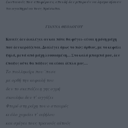
ζωντανούς που υποφέρουν, επειδή δεν μπορούν να λησμονήσουν
τα αγαπημένα τους πρόσωπα.
ΓΙΑΝΝΑ ΘΕΟΛΟΓΟΥ
Κανείς δεν διαλέγει αν και πότε θα φύγει- είναι η μόνη μάχη
που δεν κερδίζεται. Διαλέγει όμως το πώς: όρθιος, με το κεφάλι
ψηλά, μετά από μάχη λυσσασμένη… Στο καλό μπαμπά μου, δεν
έπαψες ούτε θα πάψεις να είσαι δίπλα μας…
Το παλληκάρι που `πεσε
με ορθή την κεφαλή του
δεν το σκεπάζει η γης ογρή
σκουλήκι δεν τ’ αγγίζει
Φτερό στη ράχη του ο σταυρός
κι όλο χυμάει τ’ αψήλου
και σμίγει τους τρανούς αϊτούς