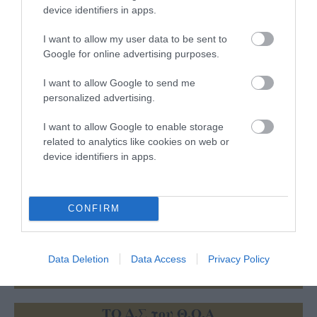
είναι για πάντα στη μνήμη μας ένας
device identifiers in apps.
πρωτεργάτης του πολιτισμού στο νησί μας.
Ιδρυτικό μέλος του πρώτου θεατρικού σχήματος
I want to allow my user data to be sent to
με την προσωνυμία ”ΑΦΑΝΗΣ ΝΑΥΤΗΣ”, από το
Google for online advertising purposes.
1983 μέχρι σήμερα προσέφερε στο χώρο όσα
I want to allow Google to send me
μπορούσε, όπως μπορούσε, με όποια ιδιότητα και
personalized advertising.
αν είχε.
I want to allow Google to enable storage
Το Δ.Σ του συλλόγου συνεδρίασε έκτακτα και
related to analytics like cookies on web or
αποφάσισε:
device identifiers in apps.
1.Να παραστεί σύσσωμο στην νεκρώσιμη
ακολουθία .
2.Να διαβαστεί το ψήφισμα στην εκκλησία.
CONFIRM
3.Αντί στεφάνου να δοθεί ένα ποσό για
φιλανθρωπικό σκοπό.
Data Deletion
Data Access
Privacy Policy
4.Να δημοσιευθεί το ψήφισμα στον ηλεκτρονικό
και έντυπο.
ΤΟ Δ.Σ του Θ.Ο.Α