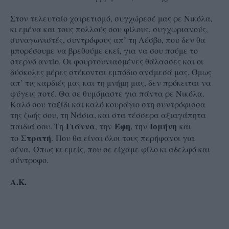
Στον τελευταίο χαιρετισμό, συγχώρεσέ μας ρε Νικόλα,
κι εμένα και τους πολλούς σου φίλους, συγχωριανούς,
συναγωνιστές, συντρόφους απ’ τη Λέσβο, που δεν θα
μπορέσουμε να βρεθούμε εκεί, για να σου πούμε το
στερνό αντίο. Οι φουρτουνιασμένες θάλασσες και οι
δύσκολες μέρες στέκονται εμπόδιο ανάμεσά μας. Όμως
απ’ τις καρδιές μας και τη μνήμη μας, δεν πρόκειται να
φύγεις ποτέ. Θα σε θυμόμαστε για πάντα ρε Νικόλα.
Καλό σου ταξίδι και καλό κουράγιο στη συντρόφισσα
της ζωής σου, τη Νάσια, και στα τέσσερα αξιαγάπητα
Γιάννα
Έφη
Ισμήνη
παιδιά σου. Τη
, την
, την
και
Στρατή
το
.
Που θα είναι όλοι τους περήφανοι για
σένα.
Όπως κι εμείς, που σε είχαμε φίλο κι αδελφό και
σύντροφο.
Α.Κ.