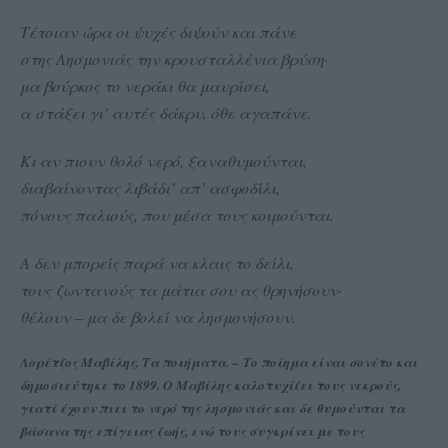
Τέτοιαν ώρα οι ψυχές διψούν και πάνε
στης Λησμονιάς την κρουσταλλένια βρύση·
μα βούρκος το νεράκι θα μαυρίσει,
α στάξει γι’ αυτές δάκρυ, όθε αγαπάνε.
Κι αν πιουν θολό νερό, ξαναθυμούνται,
διαβαίνοντας λιβάδι’ απ’ ασφοδίλι,
πόνους παλιούς, που μέσα τους κοιμούνται.
Α δεν μπορείς παρά να κλαις το δείλι,
τους ζωντανούς τα μάτια σου ας θρηνήσουν·
θέλουν – μα δε βολεί να λησμονήσουν.
Λορέτζος Μαβίλης, Τα ποιήματα. –
Το ποίημα είναι σονέτο και
δημοσιεύτηκε το 1899. O Μαβίλης καλοτυχίζει τους νεκρούς,
γιατί έχουν πιει το νερό της λησμονιάς και δε θυμούνται τα
βάσανα της επίγειας ζωής, ενώ τους συγκρίνει με τους