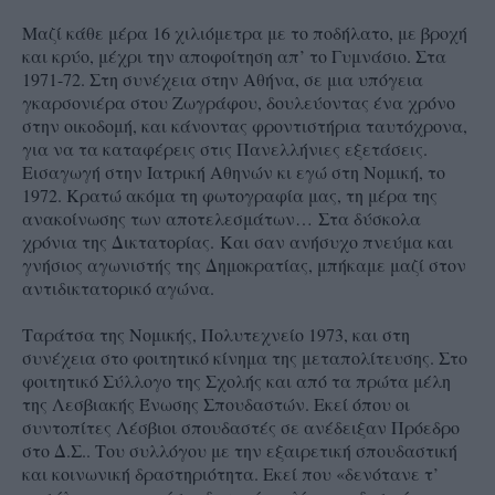
Μαζί κάθε μέρα 16 χιλιόμετρα με το ποδήλατο, με βροχή
και κρύο, μέχρι την αποφοίτηση απ’ το Γυμνάσιο. Στα
1971-72. Στη συνέχεια στην Αθήνα, σε μια υπόγεια
γκαρσονιέρα στου Ζωγράφου, δουλεύοντας ένα χρόνο
στην οικοδομή, και κάνοντας φροντιστήρια ταυτόχρονα,
για να τα καταφέρεις στις Πανελλήνιες εξετάσεις.
Εισαγωγή στην Ιατρική Αθηνών κι εγώ στη Νομική, το
1972. Κρατώ ακόμα τη φωτογραφία μας, τη μέρα της
ανακοίνωσης των αποτελεσμάτων…
Στα δύσκολα
χρόνια της Δικτατορίας.
Και σαν ανήσυχο πνεύμα και
γνήσιος αγωνιστής της Δημοκρατίας, μπήκαμε μαζί στον
αντιδικτατορικό αγώνα.
Ταράτσα της Νομικής, Πολυτεχνείο 1973, και στη
συνέχεια στο φοιτητικό κίνημα της μεταπολίτευσης. Στο
φοιτητικό Σύλλογο της Σχολής και από τα πρώτα μέλη
της Λεσβιακής Ένωσης Σπουδαστών. Εκεί όπου οι
συντοπίτες Λέσβιοι σπουδαστές σε ανέδειξαν Πρόεδρο
στο Δ.Σ.. Του συλλόγου με την εξαιρετική σπουδαστική
και κοινωνική δραστηριότητα. Εκεί που «δενότανε τ’