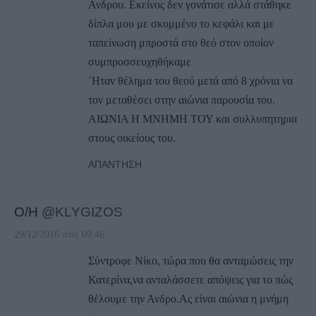
Ανδρου. Εκείνος δεν γονάτισε αλλά στάθηκε
δίπλα μου με σκυμμένο το κεφάλι και με
ταπείνωση μπροστά στο θεό στον οποίον
συμπροσσευχηθήκαμε
΄Ηταν θέλημα του θεού μετά από 8 χρόνια να
τον μεταθέσει στην αιώνια παρουσία του.
ΑΙΩΝΙΑ Η ΜΝΗΜΗ ΤΟΥ και συλλυπητηρια
στους οικείους του.
ΑΠΆΝΤΗΣΗ
Ο/Η
@KLYGIZOS
29/12/2016 στις 09:46
Σύντροφε Νίκο, τώρα που θα ανταμώσεις την
Κατερίνα,να ανταλάσσετε απόψεις για το πώς
θέλουμε την Ανδρο.Ας είναι αιώνια η μνήμη