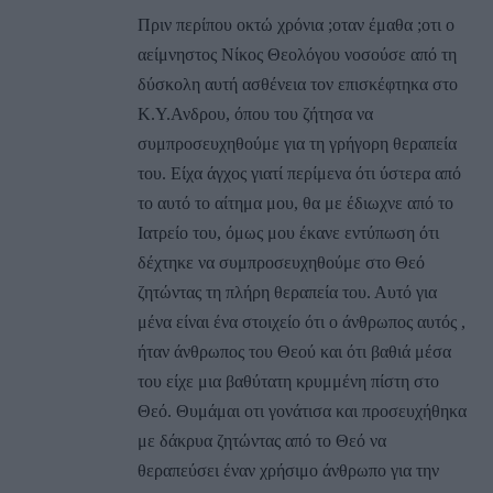
Πριν περίπου οκτώ χρόνια ;oταν έμαθα ;oτι ο
αείμνηστος Νίκος Θεολόγου νοσούσε από τη
δύσκολη αυτή ασθένεια τον επισκέφτηκα στο
Κ.Υ.Ανδρου, όπου του ζήτησα να
συμπροσευχηθούμε για τη γρήγορη θεραπεία
του. Είχα άγχος γιατί περίμενα ότι ύστερα από
το αυτό το αίτημα μου, θα με έδιωχνε από το
Ιατρείο του, όμως μου έκανε εντύπωση ότι
δέχτηκε να συμπροσευχηθούμε στο Θεό
ζητώντας τη πλήρη θεραπεία του. Αυτό για
μένα είναι ένα στοιχείο ότι ο άνθρωπος αυτός ,
ήταν άνθρωπος του Θεού και ότι βαθιά μέσα
του είχε μια βαθύτατη κρυμμένη πίστη στο
Θεό. Θυμάμαι oτι γονάτισα και προσευχήθηκα
με δάκρυα ζητώντας από το Θεό να
θεραπεύσει έναν χρήσιμο άνθρωπο για την