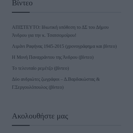
Βίντεο
ΑΠΙΣΤΕΥΤΟ: Ιδιωτική υπόθεση το ΔΣ του Δήμου
Άνδρου για την κ. Τσατσομοίρου!
Λιμάνι Ραφήνας 1945-2015 (χρονογράφημα και βίντεο)
Η Μονή Παναχράντου της Άνδρου (βίντεο)
Το τελευταίο ρεμέτζο (βίντεο)
Δύο ανδριώτες ζωγράφοι – Δ.Βαρδακώστας &
Γ.Σεργουλόπουλος (βίντεο)
Ακολουθήστε μας