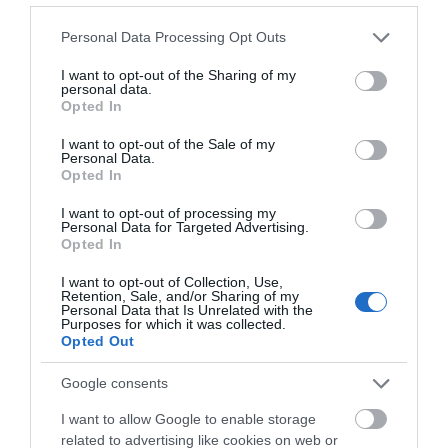
καλλιτεχνικό φωτογραφικό υλικό από το νησί και τις
διάφορες περιόδους της ιστορίας του.
Please note that this website/app uses one or more Google
Personal Data Processing Opt Outs
services and may gather and store information including but
not limited to your visit or usage behaviour. You may click to
I want to opt-out of the Sharing of my
personal data.
grant or deny consent to Google and its third-party tags to
Opted In
use your data for below specified purposes in below Google
consent section.
I want to opt-out of the Sale of my
Personal Data.
Opted In
I want to opt-out of processing my
Personal Data for Targeted Advertising.
Opted In
I want to opt-out of Collection, Use,
Retention, Sale, and/or Sharing of my
Personal Data that Is Unrelated with the
Purposes for which it was collected.
Opted Out
Τα χρώματα και τα υλικά έχουν επιλεγεί σύμφωνα με
Google consents
το φυσικό τοπίο του νησιού και οι απαλές χρωματικές
αποχρώσεις, συνθέτουν ένα καλωσόρισμα στις
I want to allow Google to enable storage
Κυκλάδες. Πάνω απ ‘όλα όμως, το Krinos Suites Hotel
related to advertising like cookies on web or