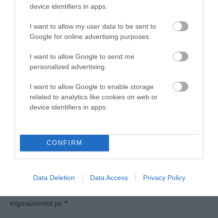
είναι ένας καμβάς πάνω στον οποίο οι επισκέπτες,
device identifiers in apps.
μπορούν να χρωματίσουν τα καλοκαιρινά όνειρά τους.
I want to allow my user data to be sent to
Κ.Χ.
Google for online advertising purposes.
I want to allow Google to send me
personalized advertising.
I want to allow Google to enable storage
related to analytics like cookies on web or
device identifiers in apps.
CONFIRM
ΑΦΉΣΤΕ ΈΝΑ ΣΧΌΛΙΟ
Data Deletion
Data Access
Privacy Policy
Η ηλ. διεύθυνση σας δεν δημοσιεύεται.
Τα υποχρεωτικά πεδία
σημειώνονται με
*