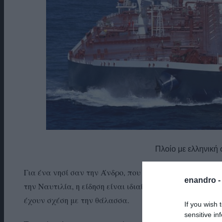
Πλοίο με ελληνική
Για ένα νησί σαν την Άνδρο, που απέκτησε οικονομική 
enandro 
την Ναυτιλία, η είδηση είναι ιδιαίτερα καλή και αφορά 
έχουν σχέση με την θάλασσα.
If you wish 
sensitive in