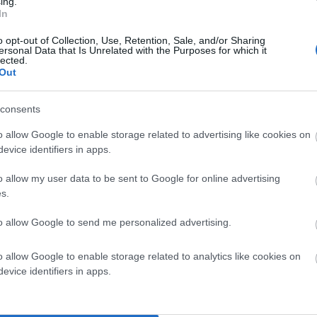
ing.
In
o opt-out of Collection, Use, Retention, Sale, and/or Sharing
ersonal Data that Is Unrelated with the Purposes for which it
lected.
Out
consents
o allow Google to enable storage related to advertising like cookies on
evice identifiers in apps.
o allow my user data to be sent to Google for online advertising
s.
to allow Google to send me personalized advertising.
μεγάλο κρουαζιερόπλοιο στη Μύκονο (φωτ. Εν Άνδρω).
o allow Google to enable storage related to analytics like cookies on
ία Κρουαζιέρας δίνει εργασία πλήρους απασχόλησης σε
evice identifiers in apps.
ετία θα κατασκευασθούν περίπου 100 νέα
ναυτικούς όλων των ειδικοτήτων.