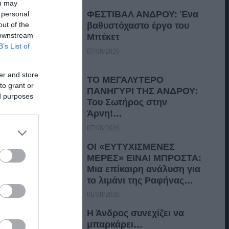
ou may
ΦΕΣΤΙΒΑΛ ΑΝΔΡΟΥ: Ένα
 personal
out of the
βαθυστόχαστο έργο του
 downstream
Μπέκετ
B’s List of
07/08/2026
er and store
ΤΟ ΜΕΓΑΛΥΤΕΡΟ
to grant or
ΠΑΝΗΓΥΡΙ ΤΗΣ ΑΝΔΡΟΥ:
ed purposes
Του Σωτήρος στην
Άρνη!…
07/08/2026
ΟΙ «ΕΥΤΥΧΙΣΜΕΝΕΣ
ΜΕΡΕΣ» ΕΙΝΑΙ ΜΠΡΟΣΤΑ:
Μια επίκαιρη ανάλυση για
το λιμάνι της Ραφήνας…
06/08/2026
Η Άνδρος συνεχίζει να
μπαρκάρει…