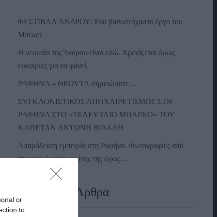
ΦΕΣΤΙΒΑΛ ΑΝΔΡΟΥ: Ένα βαθυστόχαστο έργο του
Μπέκετ
Η νεολαία της Άνδρου είναι εδώ. Χρειάζεται όμως
ευκαιρίες για να φανεί.
ΡΑΦΗΝΑ – ΘΕΟΥΤΑ σημειώσατε…
ΣΥΓΚΛΟΝΙΣΤΙΚΟΣ ΑΠΟΧΑΙΡΕΤΙΣΜΟΣ ΣΤΗ
ΡΑΦΗΝΑ ΣΤΟ «ΤΕΛΕΥΤΑΙΟ ΜΠΑΡΚΟ» ΤΟΥ
ΚΑΠΕΤΑΝ ΑΝΤΩΝΗ ΒΙΔΑΛΗ
Απαράδεκτη εμπειρία στη Ραφήνα. Φωτογραφίες από
την αναχώρηση εκείνης της ώρας…
Πρόσφατα Άρθρα
sonal or
ection to