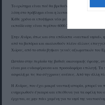
Το ερώτημα είναι πού θα βρεθούν αρκετές χιλιάδες νέ
λύση στο πρόβλημα είναι η λειτουργία ικανού αριθμού
Κάθε χρόνο οι υποψήφιοι νέοι με τα απαιτούμενα προσ
εκπαίδευσης είναι περίπου 6000-7000 και στο τέλος εισά
Στην Άνδρο, όπως και στα υπόλοιπα «ναυτικά νησιά», 
από τα βαπόρια και ακολουθούν πλέον άλλους επαγγε
Χώρας, από το οποίο βγήκαν γενιές αξιωματικών του Εμ
Ωστόσο στην περίοδο της βαθιάς οικονομικής ύφεσης, σ
είναι μια ενδιαφέρουσα και προσοδοφόρα επιλογή.
Τα 
ασφαλή με τις πιο σύγχρονες ανέσεις. Από την άλλη πλε
Η Άνδρος, που έχει μακρά ναυτική ιστορία, μπορεί να
ενημερωθούν έγκαιρα και υπεύθυνα για τα οφέλη του 
έρχεται, ας μην πάει χαμένη για το νησί της ναυτοσύν