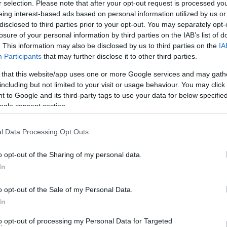
ρόνια διάπλατα τις πόρτες του στους νέους, σε μια
r selection. Please note that after your opt-out request is processed y
eing interest-based ads based on personal information utilized by us or
κών συμφερόντων αυξάνονται κάθε χρόνο με
disclosed to third parties prior to your opt-out. You may separately opt-
λεχών, τα οποία αν είναι ελληνόπουλα θα βοηθήσουν
losure of your personal information by third parties on the IAB’s list of
. This information may also be disclosed by us to third parties on the
IA
Participants
that may further disclose it to other third parties.
ία θα χρειασθούν περίπου 100.000 ναυτικοί όλων των
 that this website/app uses one or more Google services and may gath
 τα νέα πλοία που θα κατασκευασθούν διεθνώς.
including but not limited to your visit or usage behaviour. You may click 
 to Google and its third-party tags to use your data for below specifi
ogle consent section.
l Data Processing Opt Outs
o opt-out of the Sharing of my personal data.
In
o opt-out of the Sale of my Personal Data.
In
to opt-out of processing my Personal Data for Targeted