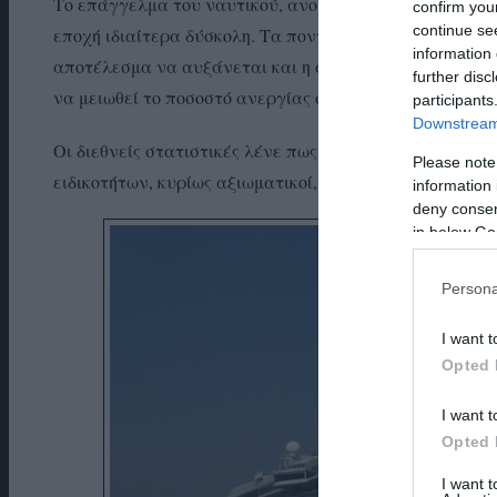
Το επάγγελμα του ναυτικού, ανοίγει ξανά τα επόμενα χ
confirm you
continue se
εποχή ιδιαίτερα δύσκολη. Τα ποντοπόρα πλοία ελληνι
information 
αποτέλεσμα να αυξάνεται και η ανάγκη πρόσληψης στε
further disc
να μειωθεί το ποσοστό ανεργίας στη χώρα μας.
participants
Downstream 
Οι διεθνείς στατιστικές λένε πως την επόμενη πενταετ
Please note
ειδικοτήτων, κυρίως αξιωματικοί, για να επανδρώσουν
information 
deny consent
in below Go
Persona
I want t
Opted 
I want t
Opted 
I want 