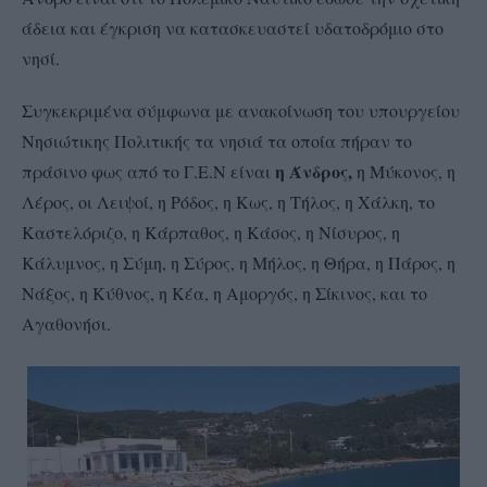
άδεια και έγκριση να κατασκευαστεί υδατοδρόμιο στο
νησί.
Συγκεκριμένα σύμφωνα με ανακοίνωση του υπουργείου
Νησιώτικης Πολιτικής τα νησιά τα οποία πήραν το
η Άνδρος,
πράσινο φως από το Γ.Ε.Ν είναι
η Μύκονος, η
Λέρος, οι Λειψοί, η Ρόδος, η Κως, η Τήλος, η Χάλκη, το
Καστελόριζο, η Κάρπαθος, η Κάσος, η Νίσυρος, η
Κάλυμνος, η Σύμη, η Σύρος, η Μήλος, η Θήρα, η Πάρος, η
Νάξος, η Κύθνος, η Κέα, η Αμοργός, η Σίκινος, και το
Αγαθονήσι.