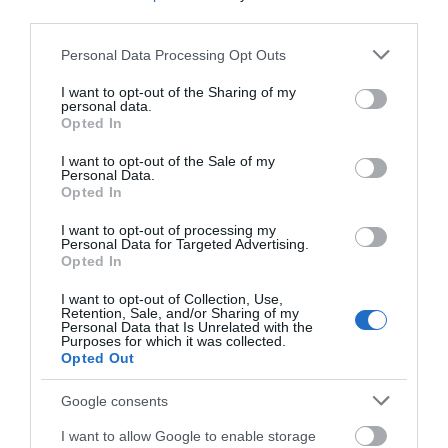
third parties.
Please note that this website/app uses one or more Google
Personal Data Processing Opt Outs
services and may gather and store information including but
not limited to your visit or usage behaviour. You may click to
I want to opt-out of the Sharing of my
personal data.
grant or deny consent to Google and its third-party tags to
Opted In
use your data for below specified purposes in below Google
consent section.
I want to opt-out of the Sale of my
Personal Data.
Opted In
Αποθήκευσε το όνομά μου, email, και τον ιστότοπο μου σε
I want to opt-out of processing my
αυτόν τον πλοηγό για την επόμενη φορά που θα σχολιάσω.
Personal Data for Targeted Advertising.
Opted In
I want to opt-out of Collection, Use,
Retention, Sale, and/or Sharing of my
Personal Data that Is Unrelated with the
Purposes for which it was collected.
Opted Out
Google consents
I want to allow Google to enable storage