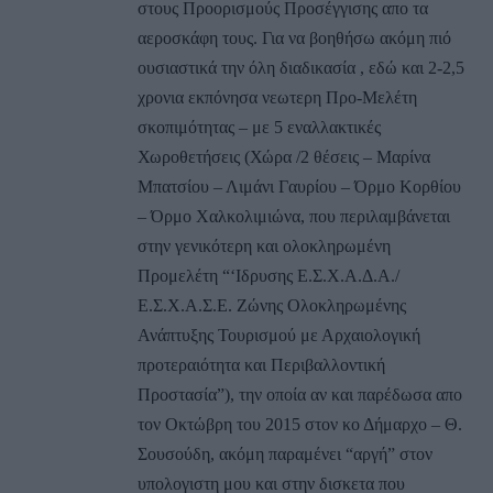
στους Προορισμούς Προσέγγισης απο τα
αεροσκάφη τους. Για να βοηθήσω ακόμη πιό
ουσιαστικά την όλη διαδικασία , εδώ και 2-2,5
χρονια εκπόνησα νεωτερη Προ-Μελέτη
σκοπιμότητας – με 5 εναλλακτικές
Χωροθετήσεις (Χώρα /2 θέσεις – Μαρίνα
Μπατσίου – Λιμάνι Γαυρίου – Όρμο Κορθίου
– Όρμο Χαλκολιμιώνα, που περιλαμβάνεται
στην γενικότερη και ολοκληρωμένη
Προμελέτη “‘Ιδρυσης Ε.Σ.Χ.Α.Δ.Α./
Ε.Σ.Χ.Α.Σ.Ε. Ζώνης Ολοκληρωμένης
Ανάπτυξης Τουρισμού με Αρχαιολογική
προτεραιότητα και Περιβαλλοντική
Προστασία”), την οποία αν και παρέδωσα απο
τον Οκτώβρη του 2015 στον κο Δήμαρχο – Θ.
Σουσούδη, ακόμη παραμένει “αργή” στον
υπολογιστη μου και στην δισκετα που