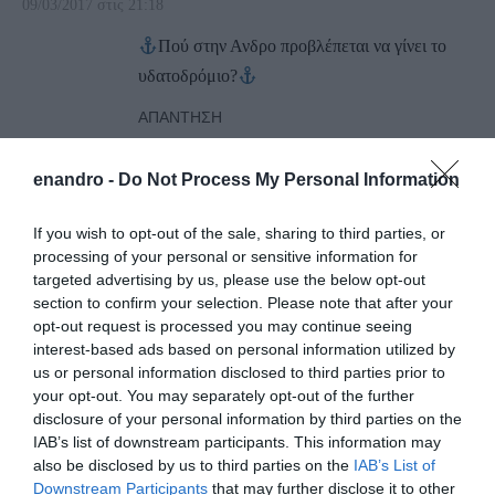
09/03/2017 στις 21:18
Πού στην Ανδρο προβλέπεται να γίνει το
υδατοδρόμιο?
ΑΠΆΝΤΗΣΗ
enandro -
Do Not Process My Personal Information
ΑΦΉΣΤΕ ΈΝΑ ΣΧΌΛΙΟ
If you wish to opt-out of the sale, sharing to third parties, or
processing of your personal or sensitive information for
Η ηλ. διεύθυνση σας δεν δημοσιεύεται.
Τα υποχρεωτικά πεδία
targeted advertising by us, please use the below opt-out
section to confirm your selection. Please note that after your
σημειώνονται με
*
opt-out request is processed you may continue seeing
interest-based ads based on personal information utilized by
us or personal information disclosed to third parties prior to
your opt-out. You may separately opt-out of the further
disclosure of your personal information by third parties on the
IAB’s list of downstream participants. This information may
also be disclosed by us to third parties on the
IAB’s List of
Downstream Participants
that may further disclose it to other