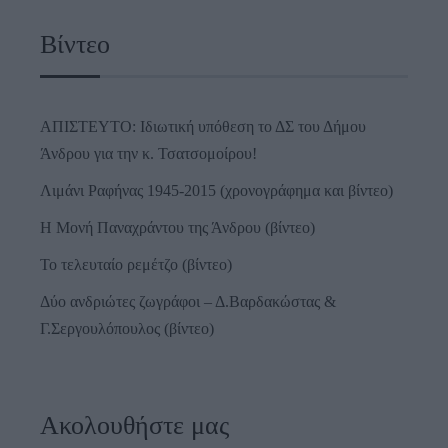
Βίντεο
ΑΠΙΣΤΕΥΤΟ: Ιδιωτική υπόθεση το ΔΣ του Δήμου
Άνδρου για την κ. Τσατσομοίρου!
Λιμάνι Ραφήνας 1945-2015 (χρονογράφημα και βίντεο)
Η Μονή Παναχράντου της Άνδρου (βίντεο)
Το τελευταίο ρεμέτζο (βίντεο)
Δύο ανδριώτες ζωγράφοι – Δ.Βαρδακώστας &
Γ.Σεργουλόπουλος (βίντεο)
Ακολουθήστε μας