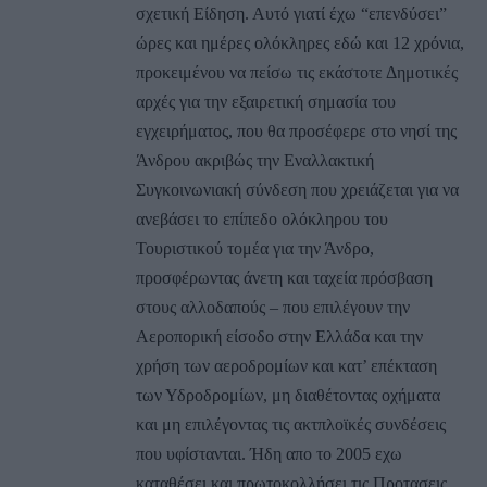
σχετική Είδηση. Αυτό γιατί έχω “επενδύσει”
ώρες και ημέρες ολόκληρες εδώ και 12 χρόνια,
προκειμένου να πείσω τις εκάστοτε Δημοτικές
αρχές για την εξαιρετική σημασία του
εγχειρήματος, που θα προσέφερε στο νησί της
Άνδρου ακριβώς την Εναλλακτική
Συγκοινωνιακή σύνδεση που χρειάζεται για να
ανεβάσει το επίπεδο ολόκληρου του
Τουριστικού τομέα για την Άνδρο,
προσφέρωντας άνετη και ταχεία πρόσβαση
στους αλλοδαπούς – που επιλέγουν την
Αεροπορική είσοδο στην Ελλάδα και την
χρήση των αεροδρομίων και κατ’ επέκταση
των Υδροδρομίων, μη διαθέτοντας οχήματα
και μη επιλέγοντας τις ακτπλοϊκές συνδέσεις
που υφίστανται. Ήδη απο το 2005 εχω
καταθέσει και πρωτοκολλήσει τις Προτασεις